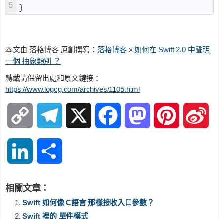
5
}
本文由 落格博客 原創撰寫：
落格博客
»
如何在 Swift 2.0 中聲明
一個 抽象類別 ？
轉載請保留出處和原文鏈接：
https://www.logcg.com/archives/1105.html
C
T
X
F
M
P
S
o
e
a
a
i
i
L
S
p
l
c
s
n
n
i
h
相關文章：
y
e
e
t
t
a
n
a
Swift 如何像 C語言 那樣接收入口參數？
Swift 裡的 單件模式
L
g
b
o
e
W