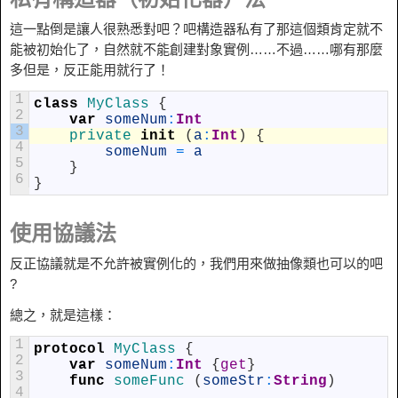
這一點倒是讓人很熟悉對吧？吧構造器私有了那這個類肯定就不
能被初始化了，自然就不能創建對象實例……不過……哪有那麼
多但是，反正能用就行了！
1
class
MyClass
{
2
var
someNum
:
Int
3
private 
init
(
a
:
Int
)
{
4
someNum
=
a
5
}
6
}
使用協議法
反正協議就是不允許被實例化的，我們用來做抽像類也可以的吧
?
總之，就是這樣：
1
protocol
MyClass
{
2
var
someNum
:
Int
{
get
}
3
func
someFunc
(
someStr
:
String
)
4