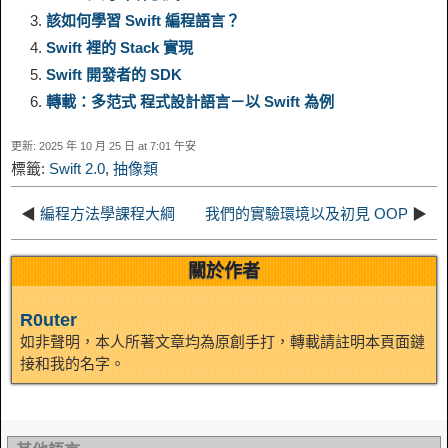
k
r
該如何學習 Swift 編程語言？
Swift 裡的 Stack 實現
i
r
o
d
r
e
e
e
Swift 開發者的 SDK
n
a
o
o
e
i
轉載：多范式 程式設計語言－以 Swift 為例
d
更新: 2025 年 10 月 25 日 at 7:01 午安
k
m
k
n
s
b
標籤:
Swift 2.0
,
抽像類
I
t
o
◀
編程方法學課程大綱
我們的實驗環境以及初見 OOP
▶
n
關於作者
R0uter
如非聲明，本人所著文章均為原創手打，轉載請註明本頁面鏈
接和我的名字。