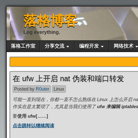
落格博客
Log everything.
落格工作室
分享交流
编程开发
网络技术
在 ufw 上开启 nat 伪装和端口转发
Posted by
R0uter
Linux
可能一直到现在，你都一直不怎么熟练在 Linux 上怎么开启
作实在是太繁琐了，尤其是当我们使用了
ufw 来编辑 iptable
要
使用 ufw[……]
点击跳转以继续阅读