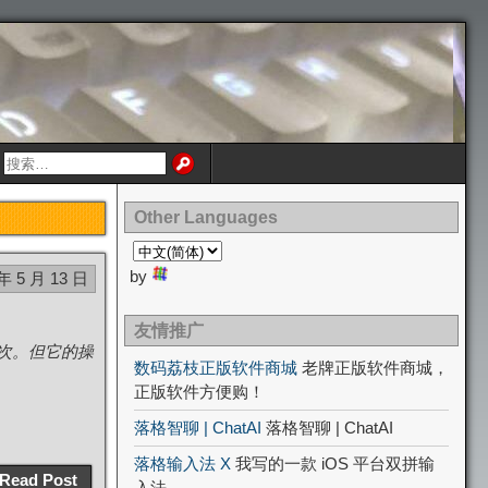
Other Languages
by
 年 5 月 13 日
友情推广
一次。但它的操
数码荔枝正版软件商城
老牌正版软件商城，
正版软件方便购！
落格智聊 | ChatAI
落格智聊 | ChatAI
落格输入法 X
我写的一款 iOS 平台双拼输
Read Post
入法