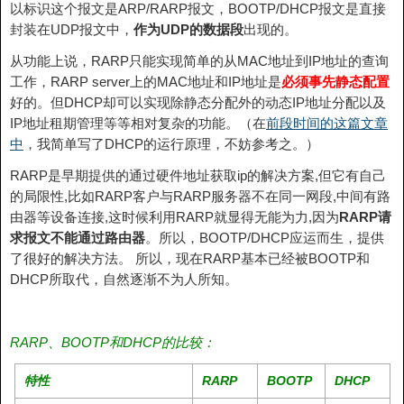
以标识这个报文是ARP/RARP报文，BOOTP/DHCP报文是直接
封装在UDP报文中，
作为UDP的数据段
出现的。
从功能上说，RARP只能实现简单的从MAC地址到IP地址的查询
工作，RARP server上的MAC地址和IP地址是
必须事先静态配置
好的。但DHCP却可以实现除静态分配外的动态IP地址分配以及
IP地址租期管理等等相对复杂的功能。（在
前段时间的这篇文章
中
，我简单写了DHCP的运行原理，不妨参考之。）
RARP是早期提供的通过硬件地址获取ip的解决方案,但它有自己
的局限性,比如RARP客户与RARP服务器不在同一网段,中间有路
由器等设备连接,这时候利用RARP就显得无能为力,因为
RARP请
求报文不能通过路由器
。所以，BOOTP/DHCP应运而生，提供
了很好的解决方法。 所以，现在RARP基本已经被BOOTP和
DHCP所取代，自然逐渐不为人所知。
RARP、BOOTP和DHCP的比较：
特性
RARP
BOOTP
DHCP