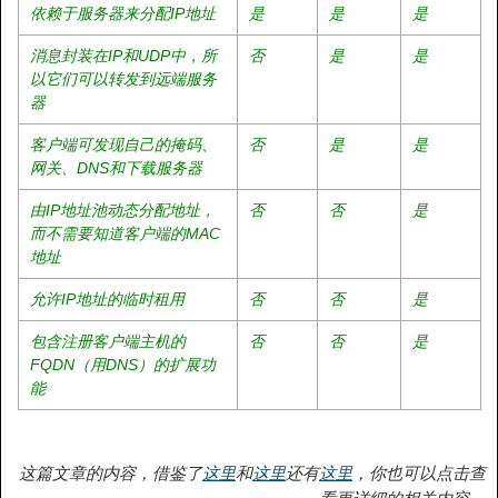
依赖于服务器来分配IP地址
是
是
是
消息封装在IP和UDP中，所
否
是
是
以它们可以转发到远端服务
器
客户端可发现自己的掩码、
否
是
是
网关、DNS和下载服务器
由IP地址池动态分配地址，
否
否
是
而不需要知道客户端的MAC
地址
允许IP地址的临时租用
否
否
是
包含注册客户端主机的
否
否
是
FQDN（用DNS）的扩展功
能
这篇文章的内容，借鉴了
这里
和
这里
还有
这里
，你也可以点击查