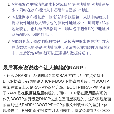
A首先发送单播消息请求其对应目的硬件地址的IP地址是多
少？同时在该广播消息中还附带自己的IP地址。
B接受到该广播包后，修改该请求数据包，从帧中继帧头中
提取硬件地址放入请求包的源硬件地址域中，即可形成A的
地址映射。然后形成单播响应，响应包中包含B的IP地址以
及A的IP地址和硬件地址。
A收到响应，修改响应数据包，从帧头中取出硬件地址放入
响应数据包的源硬件地址域中，然后将其添加到地址映射表
中。之后设备A和B就可以正常进行数据传送了。
最后再来说说这个让人懊恼的RARP：
为什么说RARP让人懊恼呢？其实RARP在功能上有点类似于
DHCP协议，确切的说DHCP是BOOTP协议的升级，而BOOTP
在某种意义上又是RARP协议的升级。BOOTP和RARP的区别在
于RARP是在
数据链路层
实现的，而BOOTP是在
应用层
实现的，
作为BOOTP的升级版DHCP也是在应用层实现的。这种实现层面
的差别也从RARP和BOOTP/DHCP的报文封装格式的差别上体
现出来了，RARP直接封装在以太网帧中，协议类型置为0x0800