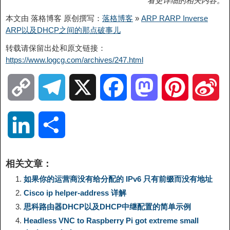
看更详细的相关内容。
本文由 落格博客 原创撰写：
落格博客
»
ARP RARP Inverse
ARP以及DHCP之间的那点破事儿
转载请保留出处和原文链接：
https://www.logcg.com/archives/247.html
C
T
X
F
M
P
S
o
e
a
a
i
i
L
分
p
l
c
s
n
n
i
享
相关文章：
y
e
e
t
t
a
n
如果你的运营商没有给分配的 IPv6 只有前缀而没有地址
Cisco ip helper-address 详解
L
g
b
o
e
W
k
思科路由器DHCP以及DHCP中继配置的简单示例
Headless VNC to Raspberry Pi got extreme small
i
r
o
d
r
e