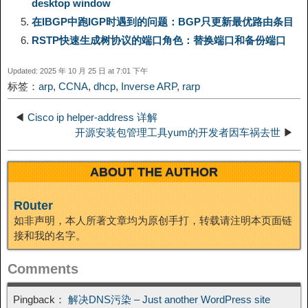
e
desktop window
在IBGP中跑IGP时遇到的问题：BGP只更新最优路由条目
n
a
o
o
e
i
d
RSTP快速生成树协议的端口角色：替换端口和备份端口
k
m
k
n
s
b
Updated: 2025 年 10 月 25 日 at 7:01 下午
I
标签：
arp
,
CCNA
,
dhcp
,
Inverse ARP
,
rarp
t
o
n
◀
Cisco ip helper-address 详解
开源安装包管理工具yum的开发者因车祸去世
▶
ABOUT THE AUTHOR
R0uter
如非声明，本人所著文章均为原创手打，转载请注明本页面链
接和我的名字。
Comments
Pingback：
解决DNS污染 – Just another WordPress site