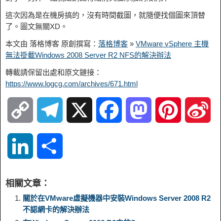
這次因為是在機房搞的，沒有時間截圖，就隨便找個圖來頂替
了。圖文無關XD。
本文由 落格博客 原創撰寫：
落格博客
»
VMware vSphere 主機
無法掛載Windows 2008 Server R2 NFS的解決辦法
轉載請保留出處和原文鏈接：
https://www.logcg.com/archives/671.html
C
T
X
F
M
P
S
o
e
a
a
i
i
L
S
p
l
c
s
n
n
i
h
相關文章：
y
e
e
t
t
a
n
a
關於在VMware虛擬機器中安裝Windows Server 2008 R2
不認網卡的解決辦法
L
g
b
o
e
W