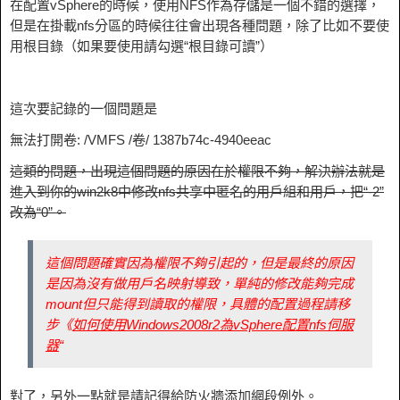
在配置vSphere的時候，使用NFS作為存儲是一個不錯的選擇，
但是在掛載nfs分區的時候往往會出現各種問題，除了比如不要使
用根目錄（如果要使用請勾選“根目錄可讀”）
這次要記錄的一個問題是
無法打開卷: /VMFS /卷/ 1387b74c-4940eeac
這類的問題，出現這個問題的原因在於權限不夠，解決辦法就是
進入到你的win2k8中修改nfs共享中匿名的用戶組和用戶，把“-2”
改為“0”。
這個問題確實因為權限不夠引起的，但是最終的原因
是因為沒有做用戶名映射導致，單純的修改能夠完成
mount但只能得到讀取的權限，具體的配置過程請移
步《
如何使用Windows2008r2為vSphere配置nfs伺服
器
“
對了，另外一點就是請記得給防火牆添加網段例外。