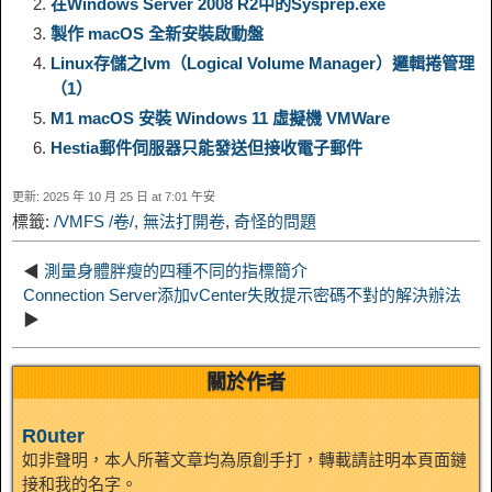
在Windows Server 2008 R2中的Sysprep.exe
k
r
製作 macOS 全新安裝啟動盤
i
r
o
d
r
e
e
e
Linux存儲之lvm（Logical Volume Manager）邏輯捲管理
（1）
n
a
o
o
e
i
M1 macOS 安裝 Windows 11 虛擬機 VMWare
d
Hestia郵件伺服器只能發送但接收電子郵件
k
m
k
n
s
b
I
更新: 2025 年 10 月 25 日 at 7:01 午安
t
o
標籤:
/VMFS /卷/
,
無法打開卷
,
奇怪的問題
n
◀
測量身體胖瘦的四種不同的指標簡介
Connection Server添加vCenter失敗提示密碼不對的解決辦法
▶
關於作者
R0uter
如非聲明，本人所著文章均為原創手打，轉載請註明本頁面鏈
接和我的名字。