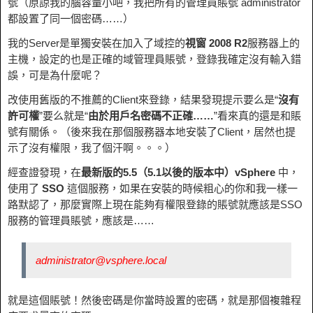
號（原諒我的腦容量小吧，我把所有的管理員賬號 administrator
都設置了同一個密碼……）
我的Server是單獨安裝在加入了域控的
視窗 2008 R2
服務器上的
主機，設定的也是正確的域管理員賬號，登錄我確定沒有輸入錯
誤，可是為什麼呢？
改使用舊版的不推薦的Client來登錄，結果發現提示要么是“
沒有
許可權
”要么就是“
由於用戶名密碼不正確……
”看來真的還是和賬
號有關係。（後來我在那個服務器本地安裝了Client，居然也提
示了沒有權限，我了個汗啊。。。）
經查證發現，在
最新版的5.5（5.1以後的版本中）vSphere
中，
使用了
SSO
這個服務，如果在安裝的時候粗心的你和我一樣一
路默認了，那麼實際上現在能夠有權限登錄的賬號就應該是SSO
服務的管理員賬號，應該是……
administrator@vsphere.local
就是這個賬號！然後密碼是你當時設置的密碼，就是那個複雜程