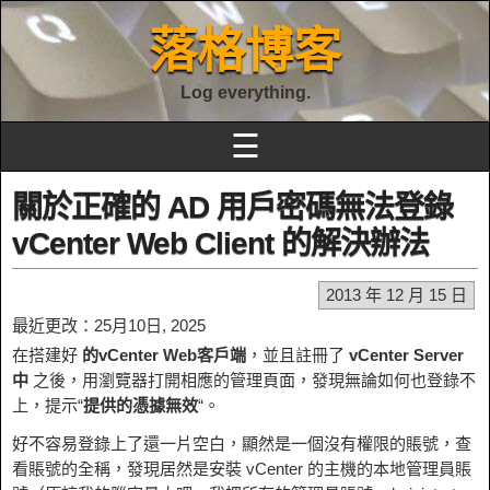
落格博客
Log everything.
☰
關於正確的 AD 用戶密碼無法登錄
vCenter Web Client 的解決辦法
2013 年 12 月 15 日
最近更改：25月10日, 2025
在搭建好
的vCenter Web客戶端
，並且註冊了
vCenter Server
中
之後，用瀏覽器打開相應的管理頁面，發現無論如何也登錄不
上，提示“
提供的憑據無效
“。
好不容易登錄上了還一片空白，顯然是一個沒有權限的賬號，查
看賬號的全稱，發現居然是安裝 vCenter 的主機的本地管理員賬