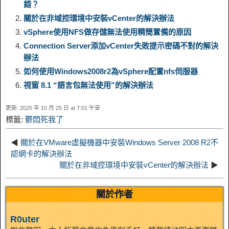
錯？
L
g
b
o
e
W
關於在非域控環境中安裝vCenter的解決辦法
k
r
vSphere使用NFS做存儲無法使用精簡置備的原因
i
r
o
d
r
e
e
e
Connection Server添加vCenter失敗提示密碼不對的解決
辦法
n
a
o
o
e
i
如何使用Windows2008r2為vSphere配置nfs伺服器
d
視窗 8.1 “語言包無法使用”的解決辦法
k
m
k
n
s
b
I
更新: 2025 年 10 月 25 日 at 7:01 午安
t
o
標籤:
鬱悶死我了
n
◀
關於在VMware虛擬機器中安裝Windows Server 2008 R2不
認網卡的解決辦法
關於在非域控環境中安裝vCenter的解決辦法
▶
關於作者
R0uter