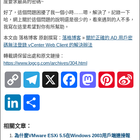
度要求最高的密碼~
好了，這個問題困擾了我一個小時……嗯，解決了，記錄一下
哈，網上關於這個問題的說明還是很少的，看來遇到的人不多，
我寫在這里希望對你有所幫助。
本文由 落格博客 原創撰寫：
落格博客
»
關於正確的 AD 用戶密
碼無法登錄 vCenter Web Client 的解決辦法
轉載請保留出處和原文鏈接：
https://www.logcg.com/archives/304.html
C
T
X
F
M
P
S
o
e
a
a
i
i
L
S
p
l
c
s
n
n
i
h
相關文章：
y
e
e
t
t
a
n
a
為什麼VMware ESXi 5.5在Windows 2003用戶端連接報