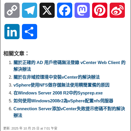
C
T
X
F
M
P
S
o
e
a
a
i
i
L
S
p
l
c
s
n
n
i
h
相關文章：
y
e
e
t
t
a
n
a
關於正確的 AD 用戶密碼無法登錄 vCenter Web Client 的
解決辦法
L
g
b
o
e
W
關於在非域控環境中安裝vCenter的解決辦法
k
r
vSphere使用NFS做存儲無法使用精簡置備的原因
i
r
o
d
r
e
e
e
在Windows Server 2008 R2中的Sysprep.exe
如何使用Windows2008r2為vSphere配置nfs伺服器
n
a
o
o
e
i
d
Connection Server添加vCenter失敗提示密碼不對的解決
辦法
k
m
k
n
s
b
I
更新: 2025 年 10 月 25 日 at 7:01 午安