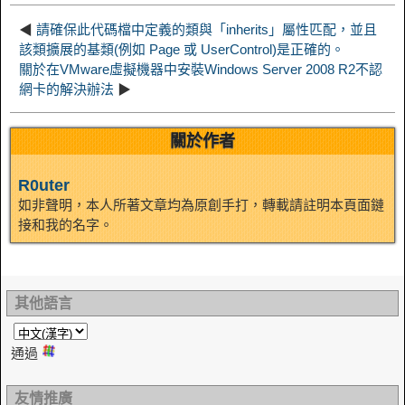
t
o
n
◀
請確保此代碼檔中定義的類與「inherits」屬性匹配，並且
該類擴展的基類(例如 Page 或 UserControl)是正確的。
關於在VMware虛擬機器中安裝Windows Server 2008 R2不認
網卡的解決辦法
▶
關於作者
R0uter
如非聲明，本人所著文章均為原創手打，轉載請註明本頁面鏈
接和我的名字。
其他語言
通過
友情推廣