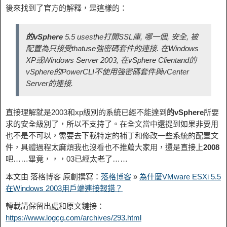
後來找到了官方的解釋，是這樣的：
的vSphere
5.5 usesthe打開SSL庫, 哪一個, 安全, 被
配置為只接受thatuse強密碼套件的連接. 在Windows
XP或Windows Server 2003, 在vSphere Clientand的
vSphere的PowerCLI不使用強密碼套件與vCenter
Server的連接.
直接理解就是2003和xp級別的系統已經不能達到
的vSphere
所要
求的安全級別了，所以不支持了。在全文當中還提到如果非要用
也不是不可以，需要去下載特定的補丁和修改一些系統的配置文
件，具體過程太麻煩我也沒看也不推薦大家用，還是直接上
2008
吧……畢竟，，，03已經太老了……
本文由 落格博客 原創撰寫：
落格博客
»
為什麼VMware ESXi 5.5
在Windows 2003用戶端連接報錯？
轉載請保留出處和原文鏈接：
https://www.logcg.com/archives/293.html