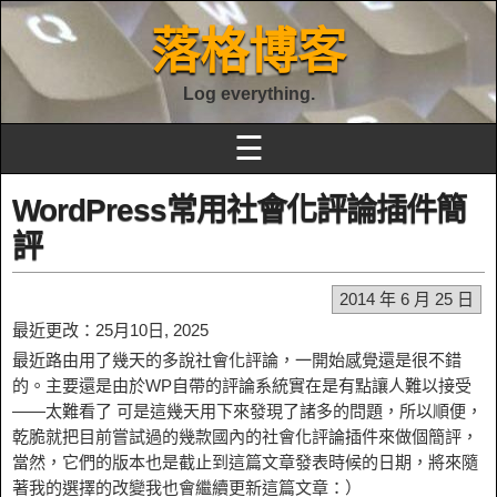
落格博客
Log everything.
☰
WordPress常用社會化評論插件簡
評
2014 年 6 月 25 日
最近更改：25月10日, 2025
最近路由用了幾天的多說社會化評論，一開始感覺還是很不錯
的。主要還是由於WP自帶的評論系統實在是有點讓人難以接受
——太難看了 可是這幾天用下來發現了諸多的問題，所以順便，
乾脆就把目前嘗試過的幾款國內的社會化評論插件來做個簡評，
當然，它們的版本也是截止到這篇文章發表時候的日期，將來隨
著我的選擇的改變我也會繼續更新這篇文章：）