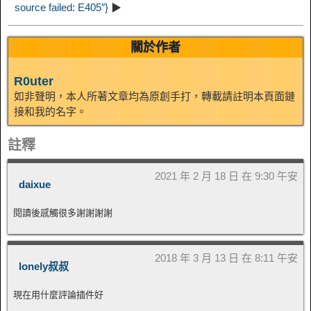
n
source failed: E405″}
▶
關於作者
R0uter
如非聲明，本人所著文章均為原創手打，轉載請註明本頁面鏈
接和我的名字。
註釋
2021 年 2 月 18 日 在 9:30 午安
daixue
閱讀後感觸很多謝謝謝謝
2018 年 3 月 13 日 在 8:11 午安
lonely叔叔
現在用什麼評論插件好