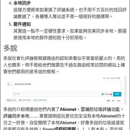
本地同步
這樣方便將來如果換了評論系統，也不用千方百計的找回評
論數據了，各種導入導出並不是一個很好的選擇啊。
郵件通知
其實這一點不一定硬性要求，如果能夠完美同步本地，那還
是使用本地的郵件通知就十分好用啦。
多說
多說社會化評論框根據路由的認知來看似乎是當前最火的，用的
人也頗多，倒不是給他們做廣告不過在路由經常訪問的網站上確
實他們都用的是多說的框框。
多說的介紹裡邊說他們內置了
Akismet
、雲端防垃圾評論功能，
評論同步本地……
事實證明這玩意兒完全沒有本地
Akismet
的十
分之一好使，自從關閉了本地
Akismet
，好像多說的垃圾過濾就
從來都沒有生效過！
Spam成群結隊啊
！ ！ ！有木有。 至於評