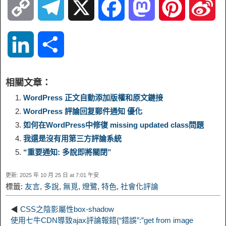
C
T
X
F
M
P
S
o
e
a
a
i
i
L
S
p
l
c
s
n
n
i
h
相關文章：
y
e
e
t
t
a
n
a
WordPress 正文自動添加版權和原文鏈接
WordPress 評論回复郵件通知 優化
L
g
b
o
e
W
k
r
如何在WordPress中修復 missing updated class問題
我還是沒有用第三方評論系統
i
r
o
d
r
e
e
e
“重要通知: 多說即將關閉”
n
a
o
o
e
i
d
更新: 2025 年 10 月 25 日 at 7:01 午安
標籤:
友言
,
多說
,
無覓
,
燈鷺
,
特色
,
社會化評論
k
m
k
n
s
b
I
◀
CSS之陰影屬性box-shadow
t
o
使用七牛CDN導致ajax評論報錯{“錯誤”:”get from image