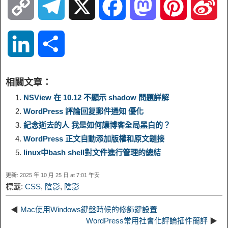
C
T
X
F
M
P
S
o
e
a
a
i
i
L
S
p
l
c
s
n
n
i
h
相關文章：
y
e
e
t
t
a
n
a
NSView 在 10.12 不顯示 shadow 問題詳解
WordPress 評論回复郵件通知 優化
L
g
b
o
e
W
k
r
紀念逝去的人 我是如何讓博客全局黑白的？
WordPress 正文自動添加版權和原文鏈接
i
r
o
d
r
e
e
e
linux中bash shell對文件進行管理的總結
n
a
o
o
e
i
d
更新: 2025 年 10 月 25 日 at 7:01 午安
標籤:
CSS
,
陰影
,
陰影
k
m
k
n
s
b
I
◀
Mac使用Windows鍵盤時候的修飾鍵設置
t
o
WordPress常用社會化評論插件簡評
▶