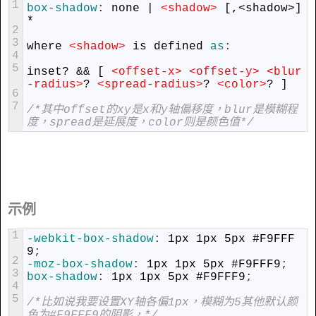
1
box-shadow
:
none
|
<shadow>
[,<shadow>]
*
2
3
where
<shadow>
is
defined
as
:
4
5
inset?
&&
[
<offset-x>
<offset-y>
<blur
-radius>
?
<spread-radius>
?
<color>
?
]
6
7
/*其中offset的xy是x和y轴偏移度，blur是模糊程
度，spread是延展度，color则是颜色值*/
示例
1
-webkit-box-shadow
:
1px
1px
5px
#F9FFF
9
;
2
-moz-box-shadow
:
1px
1px
5px
#F9FFF9
;
3
box-shadow
:
1px
1px
5px
#F9FFF9
;
4
5
/*比如说我要设置XY轴各偏1px，模糊为5其他默认颜
色为#F9FFF9的阴影，*/