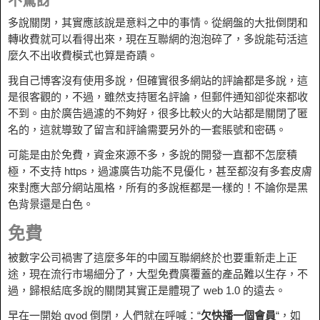
不驚訝
多說關閉，其實應該說是意料之中的事情。從網盤的大批倒閉和
轉收費就可以看得出來，現在互聯網的泡泡碎了，多說能苟活這
麼久不出收費模式也算是奇蹟。
我自己博客沒有使用多說，但確實很多網站的評論都是多說，這
是很客觀的，不過，雖然支持匿名評論，但郵件通知卻從來都收
不到。由於廣告過濾的不夠好，很多比較火的大站都是關閉了匿
名的，這就導致了留言和評論需要另外的一套賬號和密碼。
可能是由於免費，資金來源不多，多說的開發一直都不怎麼積
極，不支持 https，過濾廣告功能不見優化，甚至都沒有多套皮膚
來對應大部分網站風格，所有的多說框都是一樣的！不論你是黑
色背景還是白色。
免費
被數字公司禍害了這麼多年的中國互聯網終於也要重新走上正
途，現在流行市場細分了，大型免費廣覆蓋的產品難以生存，不
過，歸根結底多說的關閉其實正是體現了 web 1.0 的遠去。
早在一開始 qvod 倒閉，人們就在呼喊：“
欠快播一個會員
“，如