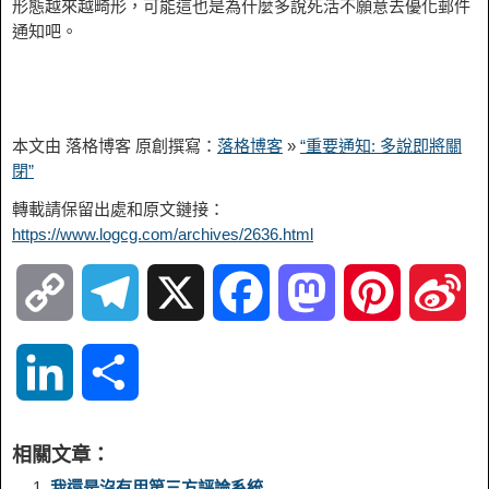
形態越來越畸形，可能這也是為什麼多說死活不願意去優化郵件
通知吧。
本文由 落格博客 原創撰寫：
落格博客
»
“重要通知: 多說即將關
閉”
轉載請保留出處和原文鏈接：
https://www.logcg.com/archives/2636.html
C
T
X
F
M
P
S
o
e
a
a
i
i
L
S
p
l
c
s
n
n
i
h
相關文章：
y
e
e
t
t
a
n
a
我還是沒有用第三方評論系統