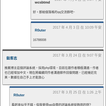
wcsbtmd
好。那給個落格的qq交流群吧~
2017 年 4 月 3 日 在 10:09 午安
R0uter
16788008
2017 年 3 月 24 日 在 9:07 午安
鈦客志
推薦博主這個評論系統，採用php環境，目前在跟作者積極溝通，作者
也已經增加中文。現在將繼續同作者溝通郵件回復問題，已經幾近完
美，數據在自己手上才能放心
2017 年 3 月 25 日 在 1:26 上午
R0uter
看起來似乎不錯，但我覺得wp自帶的評論系統挺夠用的呀?