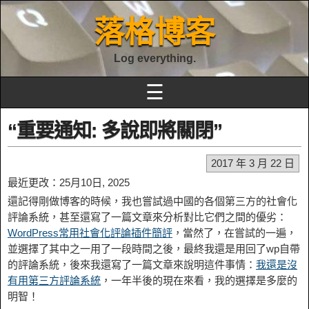
落格博客
Log everything.
☰
“重要通知: 多說即將關閉”
2017 年 3 月 22 日
最近更改：25月10日, 2025
還記得剛做博客的時候，我也嘗試過中國的各個第三方的社會化
評論系統，甚至還寫了一篇文章來分析對比它們之間的優劣：
WordPress常用社會化評論插件簡評
，當然了，在嘗試的一遍，
並選擇了其中之一用了一段時間之後，最終我還是用回了wp自帶
的評論系統，後來我還寫了一篇文章來說明這件事情：
我還是沒
有用第三方評論系統
，一年半後的現在來看，我的選擇是多麼的
明智！