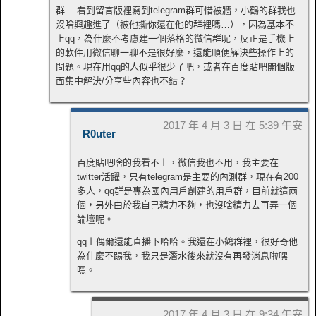
群….看到留言版裡寫到telegram群可惜被牆，小鶴的群我也
沒啥興趣進了（被他撕你還在他的群裡嗎…），因為基本不
上qq，為什麼不考慮建一個落格的微信群呢，反正是手機上
的軟件用微信聊一聊不是很好麼，還能順便解決些操作上的
問題。現在用qq的人似乎很少了吧，或者在百度貼吧開個版
面集中解決/分享些內容也不錯？
2017 年 4 月 3 日 在 5:39 午安
R0uter
百度貼吧啥的我看不上，微信我也不用，我主要在
twitter活躍，只有telegram是主要的內測群，現在有200
多人，qq群是專為國內用戶創建的用戶群，目前就這兩
個，另外由於我自己精力不夠，也沒啥精力去再弄一個
論壇呢。
qq上偶爾還能直播下哈哈。我還在小鶴群裡，很好奇他
為什麼不踢我，我只是潛水後來就沒有再發消息啦嘿
嘿。
2017 年 4 月 3 日 在 9:34 午安