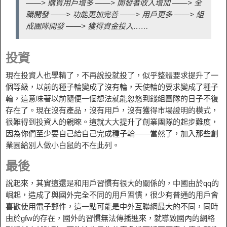
——> 購買用戶增多 ——> 開發者收入增加 ——> 全
職開發 ——> 功能更加完善 ——> 用戶更多 ——> 組
成團隊開發 ——> 獲得資金投入……
投資
現在投資人也學精了，不再說投就投了，似乎整體要求提升了一
個等級，以前的種子輪變成了沒有輪，天使輪的要求變成了種子
輪，這意味著以前隨便一個想法就能忽悠到錢組團隊的日子不復
存在了。現在沒有產品，沒有用戶，沒有獲得市場證明的模式，
很難得到投資人的親睞。這就大大提升了創業團隊的起步難度，
因為你們至少要自己給自己完成種子輪——當然了，加入那些創
業園給別人做小白鼠的不在此列。
最後
說起來，其實這還是和用戶習慣有很大的關係的，中國由於qq的
崛起，造成了與國外完全不同的用戶習慣，很少有普通的用戶會
喜歡使用電子郵件，這一點可能是中外互聯網最大的不同，同時
由於gfw的存在，國外的習慣無法傳播進來，就導致國內的網絡