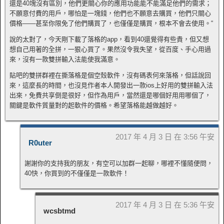
還是40塊沒有區別，他們更關心你的應用功能能不能滿足他們的需求；
不願意付費的用戶，哪怕是一塊錢，他們也不願意去購買，他們只關心
價格——甚至你限免了他們購買了，也僅僅是購買，根本不會去使用。“
說的太對了，今天剛下載了落格的app，看到40還覺得有些貴，但又想
想自己用著的全拼，一狠心買了。果然沒令我失望，從百度、手心用過
來，沒有一款雙拼輸入法能使我滿意。
貼吧的雙拼群裡在撕落格是個空殼軟件，沒有碼表何來落格，但話說回
來，這麼長的時間，也沒見作者本人開發出一款ios上好用的雙拼輸入法
出來，免費共享倒是很好，但作為用戶，當然還是哪個好用用哪個了，
關鍵是軟件質量對的起軟件的價格。希望落格能越做越好。
2017 年 4 月 3 日 在 3:56 午安
R0uter
謝謝你的支持我的朋友，有空可以加群一起聊，哪裡不懂隨便問，
40快，你買到的不僅僅是一款軟件！
2017 年 4 月 3 日 在 5:36 午安
wcsbtmd