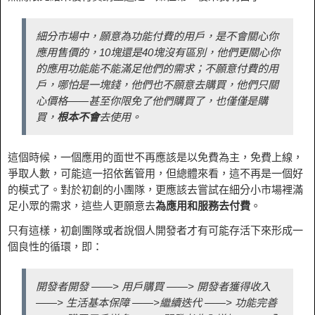
細分市場中，願意為功能付費的用戶，是不會關心你
應用售價的，10塊還是40塊沒有區別，他們更關心你
的應用功能能不能滿足他們的需求；不願意付費的用
戶，哪怕是一塊錢，他們也不願意去購買，他們只關
心價格——甚至你限免了他們購買了，也僅僅是購
買，
根本不會
去使用。
這個時候，一個應用的面世不再應該是以免費為主，免費上線，
爭取人數，可能這一招依舊管用，但總體來看，這不再是一個好
的模式了。對於初創的小團隊，更應該去嘗試在細分小市場裡滿
足小眾的需求，這些人更願意去
為應用和服務去付費
。
只有這樣，初創團隊或者說個人開發者才有可能存活下來形成一
個良性的循環，即：
開發者開發 ——> 用戶購買 ——> 開發者獲得收入
——> 生活基本保障 ——>繼續迭代 ——> 功能完善