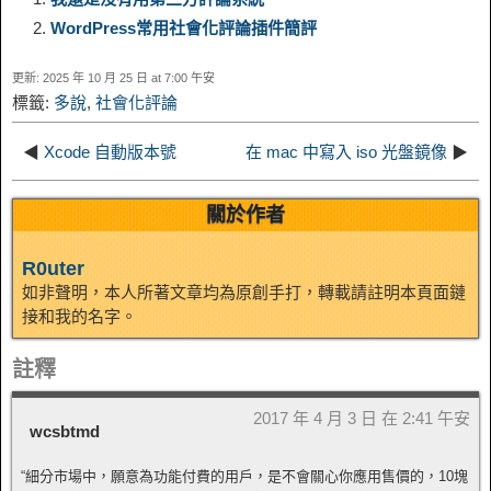
WordPress常用社會化評論插件簡評
L
g
b
o
e
W
k
r
更新: 2025 年 10 月 25 日 at 7:00 午安
i
r
o
d
r
e
標籤:
多說
,
社會化評論
e
e
n
a
o
o
e
i
◀
Xcode 自動版本號
在 mac 中寫入 iso 光盤鏡像
▶
d
k
m
k
n
s
b
關於作者
I
t
o
R0uter
n
如非聲明，本人所著文章均為原創手打，轉載請註明本頁面鏈
接和我的名字。
註釋
2017 年 4 月 3 日 在 2:41 午安
wcsbtmd
“細分市場中，願意為功能付費的用戶，是不會關心你應用售價的，10塊