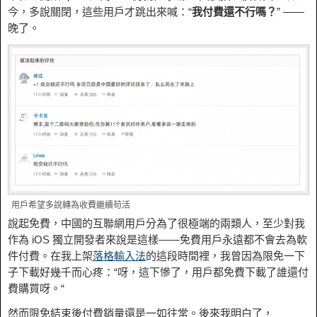
今，多說關閉，這些用戶才跳出來喊：“
我付費還不行嗎？
” ——
晚了。
用戶希望多說轉為收費繼續苟活
說起免費，中國的互聯網用戶分為了很極端的兩類人，至少對我
作為 iOS 獨立開發者來說是這樣——免費用戶永遠都不會去為軟
件付費。在我上架
落格輸入法
的這段時間裡，我曾因為限免一下
子下載好幾千而心疼：“呀，這下慘了，用戶都免費下載了誰還付
費購買呀。“
然而限免結束後付費銷量還是一如往常。後來我明白了，