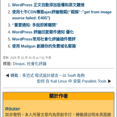
n
a
WordPress 正文自動添加版權和原文鏈接
使用七牛CDN導致ajax評論報錯{“錯誤”:”get from image
L
g
b
o
e
W
source failed: E405″}
k
r
“重要通知: 多說即將關閉”
i
r
o
d
r
e
e
e
WordPress 評論回复郵件通知 優化
WordPress常用社會化評論插件簡評
n
a
o
o
e
i
d
使用 Mailgun 創建你的免費域名郵箱
k
m
k
n
s
b
更新: 2025 年 10 月 25 日 at 7:01 午安
I
標籤:
Disqus
,
社會化評論
t
o
n
◀
轉載：多范式 程式設計語言－以 Swift 為例
如何 在 Kali Linux 中 安裝 Parallels Tools
▶
關於作者
R0uter
如非聲明，本人所著文章均為原創手打，轉載請註明本頁面鏈