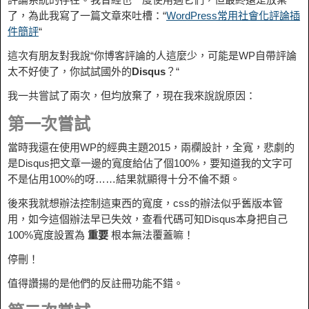
了，為此我寫了一篇文章來吐槽：“
WordPress常用社會化評論插
件簡評
“
這次有朋友對我說“你博客評論的人這麼少，可能是WP自帶評論
太不好使了，你試試國外的
Disqus
？“
我一共嘗試了兩次，但均放棄了，現在我來說說原因：
第一次嘗試
當時我還在使用WP的經典主題2015，兩欄設計，全寬，悲劇的
是Disqus把文章一邊的寬度給佔了個100%，要知道我的文字可
不是佔用100%的呀……結果就顯得十分不倫不類。
後來我就想辦法控制這東西的寬度，css的辦法似乎舊版本管
用，如今這個辦法早已失效，查看代碼可知Disqus本身把自己
100%寬度設置為
重要
根本無法覆蓋嘛！
停刪！
值得讚揚的是他們的反註冊功能不錯。