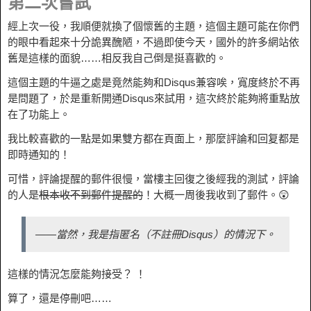
第二次嘗試
經上次一役，我順便就換了個懷舊的主題，這個主題可能在你們
的眼中看起來十分詭異醜陋，不過即使今天，國外的許多網站依
舊是這樣的面貌……相反我自己倒是挺喜歡的。
這個主題的牛逼之處是竟然能夠和Disqus兼容唉，寬度終於不再
是問題了，於是重新開通Disqus來試用，這次終於能夠將重點放
在了功能上。
我比較喜歡的一點是如果雙方都在頁面上，那麼評論和回复都是
即時通知的！
可惜，評論提醒的郵件很慢，當樓主回復之後經我的測試，評論
的人是
根本收不到郵件提醒的
！大概一周後我收到了郵件。😲
——當然，我是指匿名（不註冊Disqus）的情況下。
這樣的情況怎麼能夠接受？ ！
算了，還是停刪吧……