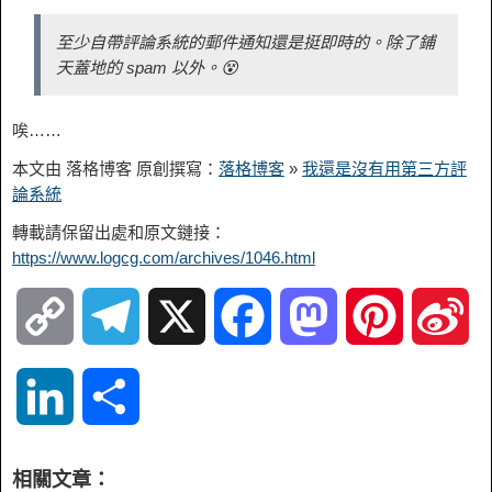
至少自帶評論系統的郵件通知還是挺即時的。除了鋪
天蓋地的 spam 以外。😵
唉……
本文由 落格博客 原創撰寫：
落格博客
»
我還是沒有用第三方評
論系統
轉載請保留出處和原文鏈接：
https://www.logcg.com/archives/1046.html
C
T
X
F
M
P
S
o
e
a
a
i
i
L
S
p
l
c
s
n
n
i
h
相關文章：
y
e
e
t
t
a