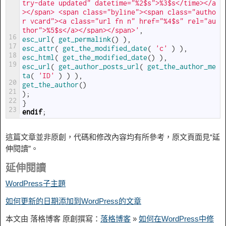
try-date updated" datetime="%2$s">%3$s</time></a
></span> <span class="byline"><span class="autho
r vcard"><a class="url fn n" href="%4$s" rel="au
thor">%5$s</a></span></span>'
,
16
esc_url
(
get_permalink
(
)
)
,
17
esc_attr
(
get_the_modified_date
(
'c'
)
)
,
18
esc_html
(
get_the_modified_date
(
)
)
,
19
esc_url
(
get_author_posts_url
(
get_the_author_me
ta
(
'ID'
)
)
)
,
20
get_the_author
(
)
21
)
;
22
}
23
endif
;
這篇文章並非原創，代碼和修改內容均有所參考，原文頁面見“延
伸閱讀”。
延伸閱讀
WordPress子主題
如何更新的日期添加到WordPress的文章
本文由 落格博客 原創撰寫：
落格博客
»
如何在WordPress中修