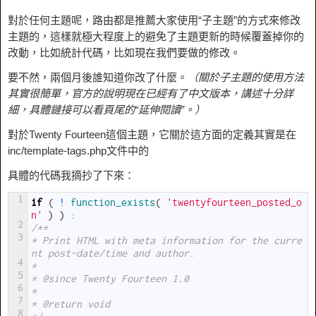
對於任何主題呢，路由都是推薦大家使用“子主題”的方式來修改
主題的，這樣就極大程度上的避免了主題更新的時候覆蓋掉你的
改動，比如統計代碼，比如現在我們要做的修改。
要不然，兩個月後誰知道你改了什麼。
（關於子主題的使用方法
其實很簡單，官方的說明現在已經有了中文版本，講述十分詳
細，具體鏈接可以看頁尾的“延伸閱讀”。）
對於Twenty Fourteen這個主題，它關於這方面的定義其實是在
inc/template-tags.php文件中的
具體的代碼我摘抄了下來：
1
if
(
!
function_exists
(
'twentyfourteen_posted_o
n'
)
)
:
2
/**
3
* Print HTML with meta information for the curre
nt post-date/time and author.
4
*
5
* @since Twenty Fourteen 1.0
6
*
7
* @return void
8