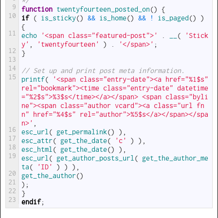
*/
9
function
twentyfourteen_posted_on
(
)
{
10
if
(
is_sticky
(
)
&&
is_home
(
)
&&
!
is_paged
(
)
)
{
11
echo
'<span class="featured-post">'
.
__
(
'Stick
y'
,
'twentyfourteen'
)
.
'</span>'
;
12
}
13
14
// Set up and print post meta information.
15
printf
(
'<span class="entry-date"><a href="%1$s" 
rel="bookmark"><time class="entry-date" datetime
="%2$s">%3$s</time></a></span> <span class="byli
ne"><span class="author vcard"><a class="url fn 
n" href="%4$s" rel="author">%5$s</a></span></spa
n>'
,
16
esc_url
(
get_permalink
(
)
)
,
17
esc_attr
(
get_the_date
(
'c'
)
)
,
18
esc_html
(
get_the_date
(
)
)
,
19
esc_url
(
get_author_posts_url
(
get_the_author_me
ta
(
'ID'
)
)
)
,
20
get_the_author
(
)
21
)
;
22
}
23
endif
;