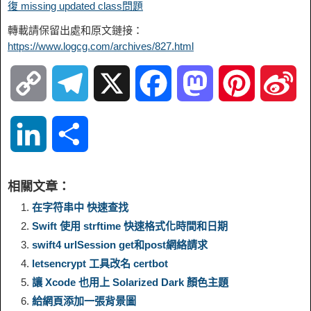
復 missing updated class問題
轉載請保留出處和原文鏈接：
https://www.logcg.com/archives/827.html
C
T
X
F
M
P
S
o
e
a
a
i
i
L
S
p
l
c
s
n
n
i
h
相關文章：
y
e
e
t
t
a
n
a
在字符串中 快速查找
Swift 使用 strftime 快速格式化時間和日期
L
g
b
o
e
W
k
r
swift4 url​​Session get和post網絡請求
letsencrypt 工具改名 certbot
i
r
o
d
r
e
e
e
讓 Xcode 也用上 Solarized Dark 顏色主題
n
a
o
o
e
i
給網頁添加一張背景圖