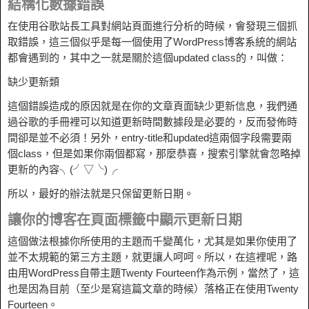
結構化數據錯誤
在使用谷歌站長工具對網站頁面進行分析的時候，會發現三個抓
取錯誤，這三個似乎是每一個使用了WordPress博客系統的網站
都會遇到的，其中之一就是關於這個updated class的，叫做：
缺少更新類
這個錯誤造成的原因就是在你的文章頁面缺少更新信息，我們通
過谷歌的手冊裡可以知道更新時間數據段是必要的，反而發佈時
間卻是並不必須！另外，entry-title和updated這兩個字段需要兩
個class，但是如果你兩個都寫，那麼恭喜，搜索引擎就會忽略掉
更新的內容╮(╯▽╰)╭
所以，最好的辦法就是只保留更新日期。
讓你的博客在頁面標籤中顯示更新日期
這個做法根據你所使用的主題而千變萬化，尤其是如果你使用了
並不太規範的第三方主題，就更讓人呵呵。所以，在這裡呢，路
由用WordPress自帶主題Twenty Fourteen作為示例，當然了，這
也是因為目前（至少是寫這篇文章的時候）落格正在使用Twenty
Fourteen。