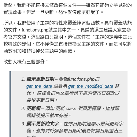
當然，我們不能直接去修改這個文件——雖然它能夠立竿見影的
實現效果，但是一旦更新，恐怕就沒那麼好受了。
所以，我們使用子主題的特性來覆蓋掉這個函數。具有覆蓋功能
的文件，functions.php就是其中之一，具體的還是建議大家去參
考官方文檔，這里路由只說明，這個文件在子主題的定義中是比
較特殊的幾個，它不僅僅是直接替換父主題的文件，而是可以將
函數附加和替換掉父主題中的函數。
改動大概有三個部分：
顯示更新日期
– 編輯functions.php把
get_the_date
函數用
get_the_modified_date
替
代。 這樣會把你文章標題下邊的發布日期改成
最後更新日期。
更新類
– 添加
更新
class 到頁面標籤，這樣那
個錯誤提示就木有啦。
顯示更新的文字
– 在你日期前邊顯示最新更新字
樣，省的到時候發布日期和最新評論日期差出三