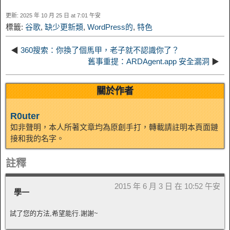
d
更新: 2025 年 10 月 25 日 at 7:01 午安
k
m
k
n
s
b
標籤:
谷歌
,
缺少更新類
,
WordPress的
,
特色
I
t
o
◀
360搜索：你換了個馬甲，老子就不認識你了？
n
舊事重提：ARDAgent.app 安全漏洞
▶
關於作者
R0uter
如非聲明，本人所著文章均為原創手打，轉載請註明本頁面鏈
接和我的名字。
註釋
2015 年 6 月 3 日 在 10:52 午安
學一
試了您的方法,希望能行.謝謝~