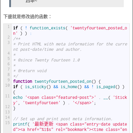
四年~
下邊就是修改過的函數：
1
if
(
!
function_exists
(
'twentyfourteen_posted_o
n'
)
)
:
2
/**
3
* Print HTML with meta information for the curre
nt post-date/time and author.
4
*
5
* @since Twenty Fourteen 1.0
6
*
7
* @return void
8
*/
9
function
twentyfourteen_posted_on
(
)
{
10
if
(
is_sticky
(
)
&&
is_home
(
)
&&
!
is_paged
(
)
)
{
11
echo
'<span class="featured-post">'
.
__
(
'Stick
y'
,
'twentyfourteen'
)
.
'</span>'
;
12
}
13
14
// Set up and print post meta information.
15
printf
(
'最新更新 <span class="entry-date update
d"><a href="%1$s" rel="bookmark"><time class="en