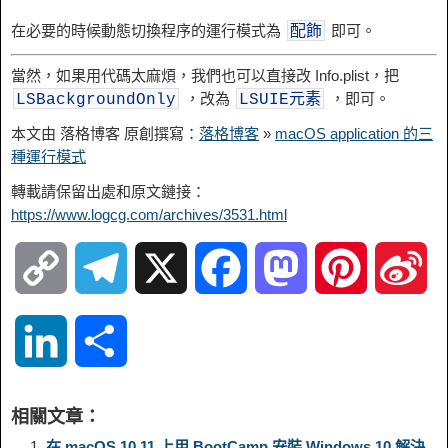
在必要的時候動態切換程序的運行模式為
即可。
配飾
當然，如果用代碼太麻煩，我們也可以直接改 Info.plist，把
，改為
，即可。
LSBackgroundOnly
LSUIE元素
本文由 落格博客 原創撰寫：
落格博客
»
macOS application 的三
種運行模式
轉載請保留出處和原文鏈接：
https://www.logcg.com/archives/3531.html
C
T
X
F
M
P
S
o
e
a
a
i
i
L
S
p
l
c
s
n
n
i
h
相關文章：
y
e
e
t
t
a
n
a
在 macOS 10.11 上用 BootCamp 安裝 Windows 10 解決