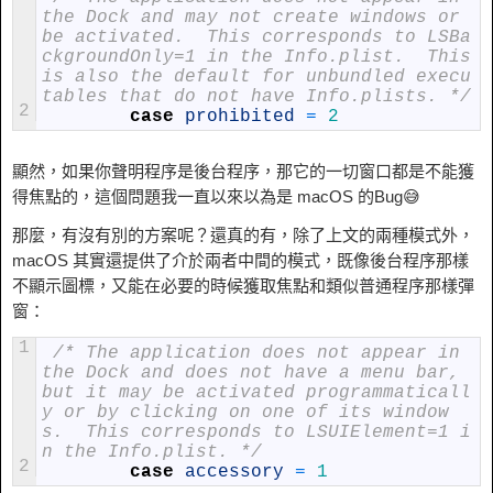
the Dock and may not create windows or 
be activated.  This corresponds to LSBa
ckgroundOnly=1 in the Info.plist.  This 
is also the default for unbundled execu
tables that do not have Info.plists. */
2
case
prohibited
=
2
顯然，如果你聲明程序是後台程序，那它的一切窗口都是不能獲
得焦點的，這個問題我一直以來以為是 macOS 的Bug😅
那麼，有沒有別的方案呢？還真的有，除了上文的兩種模式外，
macOS 其實還提供了介於兩者中間的模式，既像後台程序那樣
不顯示圖標，又能在必要的時候獲取焦點和類似普通程序那樣彈
窗：
1
 /* The application does not appear in 
the Dock and does not have a menu bar, 
but it may be activated programmaticall
y or by clicking on one of its window
s.  This corresponds to LSUIElement=1 i
n the Info.plist. */
2
case
accessory
=
1