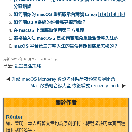
分區錯誤
L
g
b
o
e
W
如何讓你的 macOS 重新顯示台灣旗 Emoji 🇹🇼️🇹🇼️🇹🇼️
k
r
如何讓OS X系統的堆疊高亮顯示檔？
i
r
o
d
r
e
e
e
在 macOS 上無驅動使用第三方鼠標
落格輸入法 macOS 2 是如何實現免重啟激活輸入法的
n
a
o
o
e
i
d
macOS 平台第三方輸入法的生命週期到底是怎樣的？
k
m
k
n
s
b
更新: 2025 年 10 月 25 日 at 6:59 午安
I
標籤:
設置激活策略
t
o
n
◀
升級 macOS Monterey 後設備休眠半夜頻繁喚醒問題
Mac 啟動組合鍵大全 恢復模式 recovery mode
▶
關於作者
R0uter
如非聲明，本人所著文章均為原創手打，轉載請註明本頁面鏈
接和我的名字。