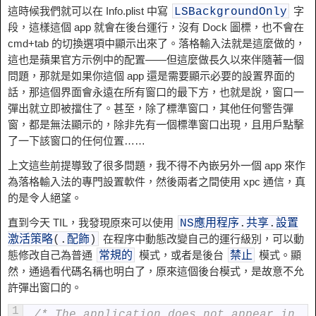
這時候我們就可以在 Info.plist 中寫
字
LSBackgroundOnly
段，這樣這個 app 就會在後台運行，沒有 Dock 圖標，也不會在
cmd+tab 的切換選項中顯示出來了。落格輸入法就是這麼做的，
這也是蘋果官方示例中的配置——但這麼做長久以來伴隨著一個
問題，那就是如果你這個 app 還是需要顯示必要的設置界面的
話，那這個界面會永遠在所有窗口的最下方，也就是說，窗口一
彈出就立即被擋住了。甚至，除了標準窗口，其他任何警告彈
窗，都是無法顯示的，除非先有一個標準窗口出現，且用戶點擊
了一下該窗口的任何位置……
上文這些前提導致了很多問題，我不得不內嵌另外一個 app 來作
為落格輸入法的專門設置軟件，然後兩者之間使用 xpc 通信，真
的是令人絕望。
直到今天 TIL，我發現原來可以使用
NS應用程序
.
共享
.
設置
在程序中動態改變自己的運行級別，可以動
激活策略
(
.
配飾
)
態修改自己為普通
模式，或者是後台
模式。顯
常規的
禁止
然，通過看代碼名稱也明白了，原來這個後台模式，是故意不允
許彈出窗口的。
1
 /* The application does not appear in 