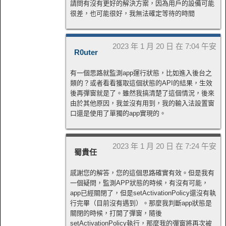
請問有沒有更好的解決方案，因為用戶的設備可能
很差，也可能很好，我無法確定等待的時間
2023 年 1 月 20 日 在 7:04 午安
R0uter
有一個思路就監測app運行狀態，比如進入後台之
類的？或者看看獲取這個狀態的API的結果，生效
後再彈窗就是了。雖然我搞清楚了這個情況，後來
由於其他原因，我並沒有用到，我的輸入法設置窗
口還是使用了單獨的app實現的。
2023 年 1 月 20 日 在 7:24 午安
蜀貴任
感謝您的解答，您的這個思路確實有效。但是我有
一個疑問，監測APP狀態的時候，有沒有可能，
app已經關閉了，但是setActivationPolicy還沒有執
行完畢（目前沒有遇到）。那麼我判斷app狀態是
關閉的時候，打開了彈窗，隨後
setActivationPolicy執行，那麼我的彈窗將再次被