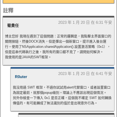
註釋
2023 年 1 月 20 日 在 6:31 午安
蜀貴任
博主您好 我現在遇到了這個問題：正常的邏輯是，我點擊主界面窗口的
關閉按鈕，然後DOCK消失，但是彈出一個新窗口，提示進入後台運
行。使用了NSApplication.sharedApplication().設置激活策略（0x1），
但是這串代碼執行之後，我所有的窗口都不見了，請問如何解決。
我使用的是JAVA的SWT框架。
2023 年 1 月 20 日 在 6:41 午安
R0uter
我沒用過 SWT 框架，不過你試試用alert代替窗口，或者設置窗口
為固定最前，就那個popup級別。理論上不應該出現這個情況。
另外你檢查一下傳入 0x1 是否正確，這個我不確定 SWT 如何轉換
傳值的，有可能轉成了無法識別的值於是出現意外行為。