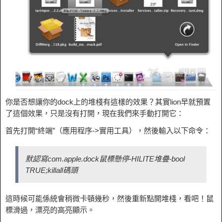
你是否想讓你的dock上的堆棧有這樣的效果？其實lion早就預置
了這個效果，只是沒有打開，現在我們來手動打開它：
首先打開“終端”（應用程序->實用工具），然後輸入以下命令：
默認寫com.apple.dock鼠標懸停-HILITE堆疊-bool
TRUE;killall碼頭
這時候可能係統會稍微卡頓幾秒，然後重新點開堆棧，看吧！鼠
標滑過，漂亮的高亮顯示。