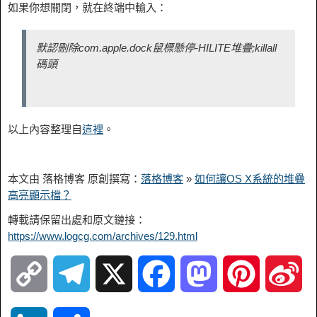
如果你想關閉，就在終端中輸入：
默認刪除com.apple.dock鼠標懸停-HILITE堆疊;killall
碼頭
以上內容整理自
這裡
。
本文由 落格博客 原創撰寫：
落格博客
»
如何讓OS X系統的堆疊
高亮顯示檔？
轉載請保留出處和原文鏈接：
https://www.logcg.com/archives/129.html
C
T
X
F
M
P
S
o
e
a
a
i
i