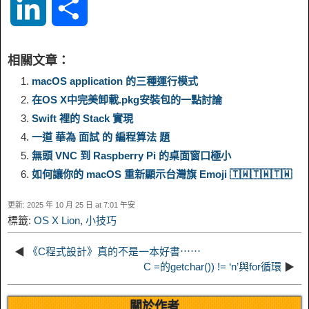
L
S
p
l
c
s
n
n
i
h
相關文章：
y
e
e
t
t
a
n
a
macOS application 的三種運行模式
在OS X中完美卸載.pkg安裝包的一點討論
L
g
b
o
e
W
k
r
Swift 裡的 Stack 實現
一道 華為 面試 的 編程算法 題
i
r
o
d
r
e
e
e
無頭 VNC 到 Raspberry Pi 的桌面窗口極小
n
a
o
o
e
i
如何讓你的 macOS 重新顯示台灣旗 Emoji 🇹🇼️🇹🇼️🇹🇼️
d
更新: 2025 年 10 月 25 日 at 7:01 午安
k
m
k
n
s
b
標籤:
OS X Lion
,
小技巧
I
t
o
◀
《C程式設計》真的不是一本好書⋯⋯
n
C =的getchar()) != ‘n’與for循環
▶
關於作者