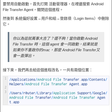
要禁用自動啟動，首先打開 活動管理器，在裡邊搜索 Android
File Transfer Agent，關閉這個進程。
然後到 系統偏好設置→用戶和組→登錄項（Login Items）中刪除
它。
你以為這就萬事大吉了？還不夠！當你啟動 Android
File Transfer 時，這個 agent 會一同啟動，結果就是
如果你不重啟你的mac，那麼 Android File Transfer又
會一直彈出。
接下來，我們再去給這個進程改名，一共有兩個位置：
1
/
Applications
/
Android 
File 
Transfer
.
app
/
Contents
/
Helpers
/
Android 
File 
Transfer 
Agent
.
app
2
3
/
Users
/
r0uter
/
Library
/
Application 
Support
/
Google
/
Android 
File 
Transfer
/
Android 
File 
Transfer 
Agen
t
.
app