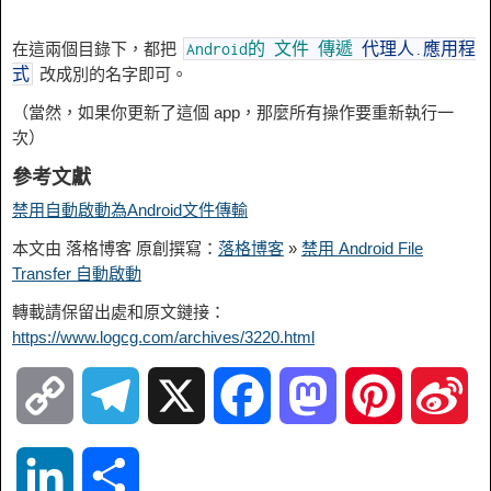
在這兩個目錄下，都把
Android的
文件
傳遞
代理人
.
應用程
改成別的名字即可。
式
（當然，如果你更新了這個 app，那麼所有操作要重新執行一
次）
參考文獻
禁用自動啟動為Android文件傳輸
本文由 落格博客 原創撰寫：
落格博客
»
禁用 Android File
Transfer 自動啟動
轉載請保留出處和原文鏈接：
https://www.logcg.com/archives/3220.html
C
T
X
F
M
P
S
o
e
a
a
i
i
L
S