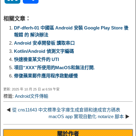
p
l
c
s
n
n
i
h
相關文章：
y
e
e
t
t
a
n
a
DF-dferh-01 中國區 Android 安裝 Google Play Store 後
報錯 的 解決辦法
L
g
b
o
e
W
Android 安卓開發板 讀取串口
k
r
Kotlin/Android 偵測文字編碼
i
r
o
d
r
e
e
e
快速檢查某文件的 UTI
項目“XXX”所使用的MacOS和無法打開.
n
a
o
o
e
i
d
修復蘋果郵件應用程序啟動緩慢
k
m
k
n
s
b
更新: 2025 年 10 月 25 日 at 6:59 午安
I
標籤:
Android文件傳輸
t
o
n
◀
從 cns11643 中文標準全字庫生成倉頡和速成官方碼表
macOS app 實現自動化 notarize 腳本
▶
關於作者