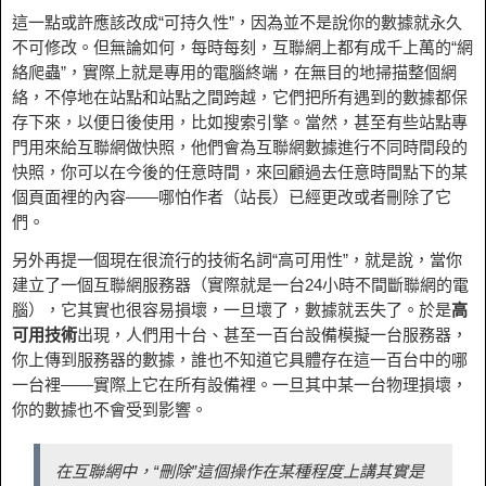
這一點或許應該改成“可持久性”，因為並不是說你的數據就永久
不可修改。但無論如何，每時每刻，互聯網上都有成千上萬的“網
絡爬蟲”，實際上就是專用的電腦終端，在無目的地掃描整個網
絡，不停地在站點和站點之間跨越，它們把所有遇到的數據都保
存下來，以便日後使用，比如搜索引擎。當然，甚至有些站點專
門用來給互聯網做快照，他們會為互聯網數據進行不同時間段的
快照，你可以在今後的任意時間，來回顧過去任意時間點下的某
個頁面裡的內容——哪怕作者（站長）已經更改或者刪除了它
們。
另外再提一個現在很流行的技術名詞“高可用性”，就是說，當你
建立了一個互聯網服務器（實際就是一台24小時不間斷聯網的電
腦），它其實也很容易損壞，一旦壞了，數據就丟失了。於是
高
可用技術
出現，人們用十台、甚至一百台設備模擬一台服務器，
你上傳到服務器的數據，誰也不知道它具體存在這一百台中的哪
一台裡——實際上它在所有設備裡。一旦其中某一台物理損壞，
你的數據也不會受到影響。
在互聯網中，“刪除”這個操作在某種程度上講其實是