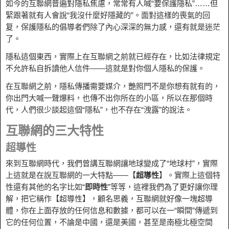
如今的互聯網普遍對隱私焦慮，常常有人喊“要保護隱私”……但
緊跟著就有人會說“我沒什麼好隱藏的”。面對這樣的喪氣的回
复，保護隱私的倡導者們除了內心深深的無力感，還有就是迷茫
了。
隱私這個東西，實際上在互聯網之前就已經存在，比如法律規定
不允許私自拆讀他人信件——這就是對你個人隱私的保護。
在互聯網之前，隱私傳播需要媒介，艷照門不是你想有就有的，
你出門大喊一聲爆料，也傳不出你所在的小區，所以在那個時
代，人們很少談起這個“隱私”，也不存在“洩露”的說法。
互聯網的三大特性
超導性
來到互聯網時代，我們曾講互聯網讓地球變成了“地球村”，實際
上這就是在說互聯網的一大特點——【
超導性
】。實際上這個特
性還有其他的名字比如“
即時性
”等等，這裡我們為了更好讓你理
解，把它稱作【超導性】，顧名思義，互聯網就好像一塊超導
體，你在上面存放的任何信息和數據，都可以在一“瞬間”傳遞到
它的任何位置，不論是中國，還是美國，甚至是南極北極空間