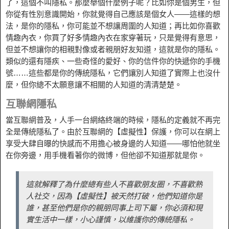
了，這個不叫隱私。那麼舉個什麼例子呢？比如你是個男生，但
你從有性別意識開始，你就覺得自己應該是個女人——這樣的想
法，是你的隱私，你可能並不想讓周圍的人知道；再比如你喜歡
情趣內衣，你買了好多情趣內衣在家穿著玩，只是覺得有意思，
但並不想讓你的相親對像或者親朋好友知道，這就是你的隱私。
類似的還有隱疾、一些奇怪的愛好、你的信件你的快遞你的手機
號……這些都是你的傳統隱私，它們讓別人知道了實際上也沒什
麼，但你總不太願意讓不相關的人知道的清清楚楚。
互聯網隱私
當互聯網普及，人手一台網絡終端的時候，隱私的定義就不再完
全是傳統隱私了。由於互聯網的【虛擬性】保護，你可以在網上
享受大肆自曝的快感而不用擔心被身邊的人知道——哪怕他就坐
在你旁邊，用手機看著你的微博，但他卻不知道那就是你。
這就解釋了為什麼總有些人不喜歡朋友圈，不喜歡熟
人社交，因為【虛擬性】被天然打破，他們知道你是
誰，甚至他們是你的親朋同事上司下屬，你必須和現
實生活中一樣，小心謹慎，以維護你的傳統隱私。