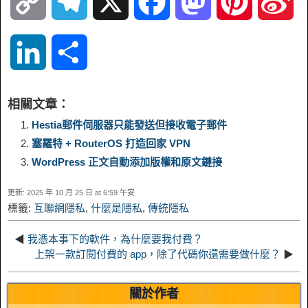
C
T
X
F
M
P
S
o
e
a
a
i
i
L
S
p
l
c
s
n
n
i
h
相關文章：
y
e
e
t
t
a
n
a
Hestia郵件伺服器只能發送但接收電子郵件
塞羅特 + RouterOS 打造回家 VPN
L
g
b
o
e
W
k
r
WordPress 正文自動添加版權和原文鏈接
i
r
o
d
r
e
更新: 2025 年 10 月 25 日 at 6:59 午安
e
e
標籤:
互聯網隱私
,
什麼是隱私
,
傳統隱私
n
a
o
o
e
i
d
◀
我憑本事下的軟件，為什麼要我付費？
k
m
k
n
s
b
上架一款訂閱付費的 app，除了代碼你還需要做什麼？
▶
I
t
o
關於作者
n