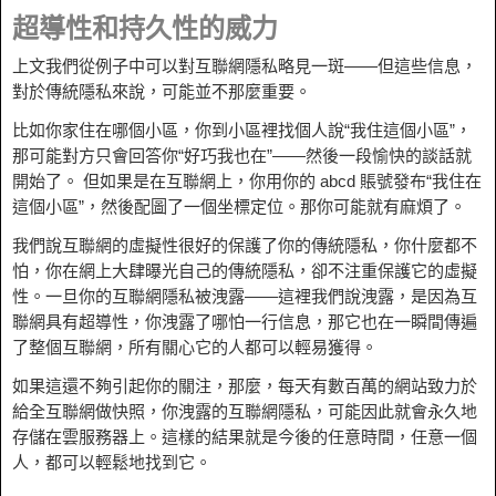
超導性和持久性的威力
上文我們從例子中可以對互聯網隱私略見一斑——但這些信息，
對於傳統隱私來說，可能並不那麼重要。
比如你家住在哪個小區，你到小區裡找個人說“我住這個小區”，
那可能對方只會回答你“好巧我也在”——然後一段愉快的談話就
開始了。 但如果是在互聯網上，你用你的 abcd 賬號發布“我住在
這個小區”，然後配圖了一個坐標定位。那你可能就有麻煩了。
我們說互聯網的虛擬性很好的保護了你的傳統隱私，你什麼都不
怕，你在網上大肆曝光自己的傳統隱私，卻不注重保護它的虛擬
性。一旦你的互聯網隱私被洩露——這裡我們說洩露，是因為互
聯網具有超導性，你洩露了哪怕一行信息，那它也在一瞬間傳遍
了整個互聯網，所有關心它的人都可以輕易獲得。
如果這還不夠引起你的關注，那麼，每天有數百萬的網站致力於
給全互聯網做快照，你洩露的互聯網隱私，可能因此就會永久地
存儲在雲服務器上。這樣的結果就是今後的任意時間，任意一個
人，都可以輕鬆地找到它。