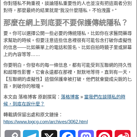
你對隱私不夠重視，談論隱私重要性的人也並沒有把這兩者分別
對待，那麼最終的結果就是“我沒什麼隱私，不怕洩露。“
那麼在網上到底要不要保護傳統隱私？
要。你可以選擇公開一些必要的傳統隱私，比如你在求醫問藥尋
求幫助的時候。但要注意這些信息裡很有可能包含打破你虛擬性
的信息——比如藥單上的電話和簽名、比如自拍時鏡子里或屏幕
上的內容等等……
你要明白，你發布的每一條信息，都有可能受到互聯網的持久性
和超導性影響，它會永遠都在那裡，默默地等待，直到有一天，
【互聯網的虛擬性】這個保護傘被打破，他們就會變成尖銳的匕
首，刺破你的喉嚨。
本文由 落格博客 原創撰寫：
落格博客
»
當我們在談隱私的時
候，到底在說什麼？
轉載請保留出處和原文鏈接：
https://www.logcg.com/archives/3062.html