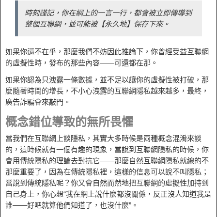
時刻謹記，你在網上的一言一行，都會被立即傳導到
整個互聯網，並可能被【永久地】保存下來。
如果你還不在乎，那麼我們不妨因此推論下，你曾經受益互聯網
的虛擬性時，發布的那些內容——可還都在那。
如果你認為只洩露一條數據，並不足以讓你的虛擬性被打破，那
麼隨著時間的增長，不小心洩露的互聯網隱私越來越多，最終，
廣告詐騙會來敲門。
概念錯位導致的無所畏懼
當我們在互聯網上談隱私，其實大多時候是兩種概念混淆來談
的，這時候就有一個有趣的現象，當說到互聯網隱私的時候，你
會用傳統隱私的理論去對抗它——那麼自然互聯網隱私就線的不
那麼重要了，因為在傳統隱私裡，這樣的信息可以說不叫隱私；
當說到傳統隱私呢？你又會自然而然地把互聯網的虛擬性加持到
自己身上，你心想“我在網上說什麼都沒關係，反正沒人知道我是
誰——好吧就算他們知道了，也沒什麼”。