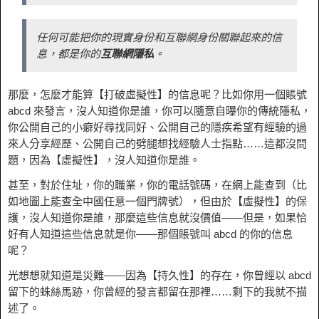
任何可能把你的現實身份和互聯網身份關聯起來的信
息，都是你的
互聯網隱私
。
那麼，怎麼才能算【打破虛擬性】的信息呢？比如你用一個賬號
abcd 來發言，沒人知道你是誰，你可以隨意自曝你的傳統隱私，
你公開自己的小癖好尋找同好、公開自己的隱疾希望有經驗的過
來人分享經歷、公開自己的劈腿想找經驗人士指點……這都沒問
題，因為【虛擬性】，沒人知道你是誰。
甚至，對於住址，你的職業，你的電話號碼，在網上能查到（比
如地圖上能查全中國任意一個門牌號），但由於【虛擬性】的保
護，沒人知道你是誰，那麼這些信息就沒價值——但是，如果恰
好有人知道這些信息就是你——那個賬號叫 abcd 的你的信息
呢？
光想想就知道是災難——因為【持久性】的存在，你曾經以 abcd
留下的蛛絲馬跡，你曾經的發言都留在那裡……剩下的我就不描
述了。