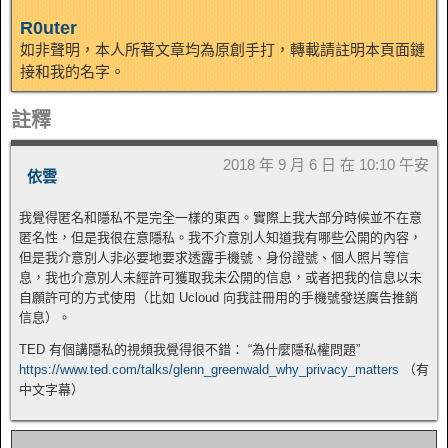
R0uter
如非聲明，本人所著文章均為原創手打，轉載請註明本頁面鏈
接和我的名字。
註釋
2018 年 9 月 6 日 在 10:10 午安
依雲
我覺得匿名和隱私不是完全一樣的東西。實際上我大部分時候並不在意
匿名性，但是我很在意隱私。我不介意別人知道我有哪些公開的內容，
但是我介意別人非必要地要求透露手機號、身份證號、個人照片等信
息，我也介意別人未經許可獲取我未公開的信息，或者把我的信息以未
自願許可的方式使用（比如 Ucloud 向我註冊用的手機號發送廣告推銷
信息）。
TED 有個講隱私的視頻我覺得很不錯： “為什麼隱私權問題”
https://www.ted.com/talks/glenn_greenwald_why_privacy_matters
（有
中文字幕）