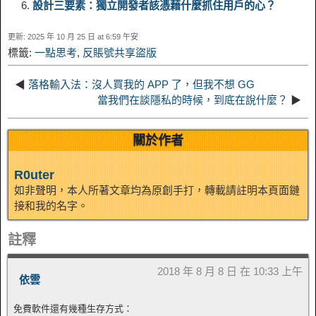
n
a
o
o
e
i
設計三要素：獨立開發者該憑藉什麼抓住用戶的心？
d
更新: 2025 年 10 月 25 日 at 6:59 午安
k
m
k
n
s
b
標籤:
一點思考
,
反賬號共享盜版
I
t
o
◀
落格輸入法：沒人買我的 APP 了，但我不想 GG
n
當我們在談隱私的時候，到底在說什麼？
▶
關於作者
R0uter
如非聲明，本人所著文章均為原創手打，轉載請註明本頁面鏈
接和我的名字。
註釋
2018 年 8 月 8 日 在 10:33 上午
依雲
免費軟件還有幾種生存方式：