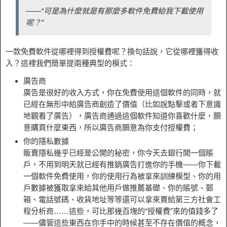
——“可是為什麼就是有那麼多軟件免費給我下載使用
呢？”
一款免費軟件從哪裡得到授權費呢？換句話說，它從哪裡獲得收
入？這裡我們簡單提兩種典型的模式：
廣告商
廣告是很好的收入方式，你在免費使用這個軟件的同時，就
已經在無形中給廣告商創造了價值（比如說點擊或者下意識
地觀看了廣告），廣告商通過這個軟件知道你喜歡什麼，願
意購買什麼東西，所以廣告商願意為你支付授權費；
你的隱私數據
販賣隱私幾乎已經是公開的秘密，你今天去銀行開一個賬
戶，不用到明天就已經有推銷廣告打進你的手機——你下載
一個軟件免費使用，你的使用行為被拿來訓練模型、你的用
戶數據被獲取拿來給其他用戶做推薦基礎、你的賬號、郵
箱、電話號碼、收貨地址等等還可以拿來賣給第三方社會工
程分析商……這些，可比那幾百塊的“授權費”來的值錢多了
——儘管這些東西在你手中的時候甚至不存在價值的概念，