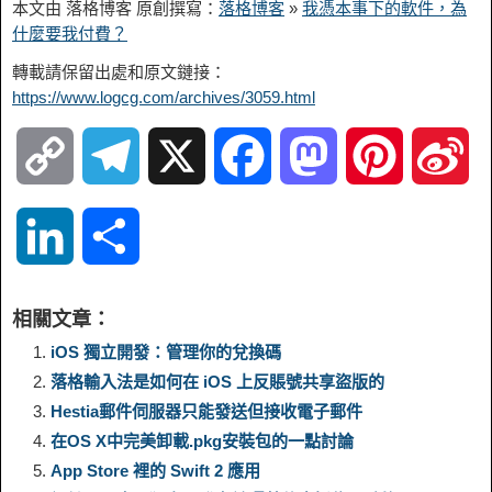
本文由 落格博客 原創撰寫：
落格博客
»
我憑本事下的軟件，為
什麼要我付費？
轉載請保留出處和原文鏈接：
https://www.logcg.com/archives/3059.html
C
T
X
F
M
P
S
o
e
a
a
i
i
L
S
p
l
c
s
n
n
i
h
相關文章：
y
e
e
t
t
a
n
a
iOS 獨立開發：管理你的兌換碼
落格輸入法是如何在 iOS 上反賬號共享盜版的
L
g
b
o
e
W
k
r
Hestia郵件伺服器只能發送但接收電子郵件
在OS X中完美卸載.pkg安裝包的一點討論
i
r
o
d
r
e
e
e
App Store 裡的 Swift 2 應用