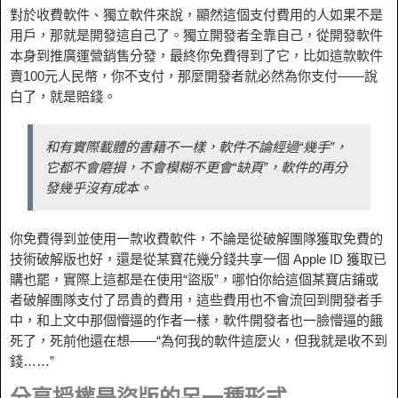
對於收費軟件、獨立軟件來說，顯然這個支付費用的人如果不是
用戶，那就是開發這自己了。獨立開發者全靠自己，從開發軟件
本身到推廣運營銷售分發，最終你免費得到了它，比如這款軟件
賣100元人民幣，你不支付，那麼開發者就必然為你支付——說
白了，就是賠錢。
和有實際載體的書籍不一樣，軟件不論經過“幾手”，
它都不會磨損，不會模糊不更會“缺頁”，軟件的再分
發幾乎沒有成本。
你免費得到並使用一款收費軟件，不論是從破解團隊獲取免費的
技術破解版也好，還是從某寶花幾分錢共享一個 Apple ID 獲取已
購也罷，實際上這都是在使用“盜版”，哪怕你給這個某寶店鋪或
者破解團隊支付了昂貴的費用，這些費用也不會流回到開發者手
中，和上文中那個懵逼的作者一樣，軟件開發者也一臉懵逼的餓
死了，死前他還在想——“為何我的軟件這麼火，但我就是收不到
錢……”
分享授權是盜版的另一種形式