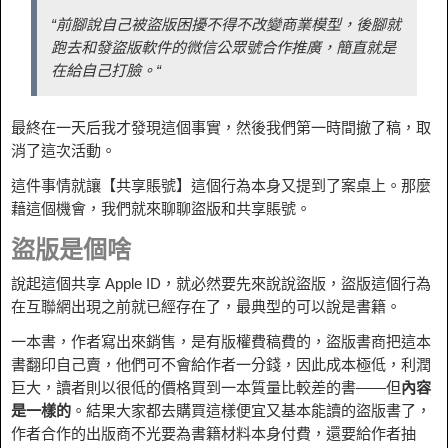
“前腳說自己被盜版困擾不得不改變商業模型，後腳就
跑去和發盜版軟件的微信公眾號合作推廣，簡直就是
在給自己打臉。“
最終在一天后我才發現這個事實，然後我們第一時間撤了稿，取
消了這次活動。
這件事情就讓【共享賬號】這個行為本身又提到了案桌上。那麼
藉這個機會，我們就來聊聊盜版和共享賬號。
盜版是個啥
說起這個共享 Apple ID，就必然要先來說說盜版，盜版這個行為
在互聯網出現之前就已經存在了，最典型的可以說是書籍。
一本書，作者寫出來銷售，是有版權費稿費的，盜版書商把這本
書翻印自己賣，他們可不會給作者一分錢，因此成本極低，利潤
巨大，讀者則以很低的價格買到一本質量比較差的書——但
內容
是一樣的
。結果大家都去購買這樣便宜又基本能讀的盜版書了，
作者合作的出版商不光要為書籍材料本身付費，還要給作者抽