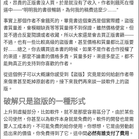
成，昂貴的正版書沒人買，於是就沒有了收入，作者則餓死在懵
逼中——“明明我的書很暢銷，為何我的稿費這麼少……”
事實上那個作者不會餓死的，畢竟書這個東西是個實際體，盜版
書質量差，會模糊缺頁等等質量得不到保證，雖然價格便宜，但
並不適合反复閱讀或者收藏，所以大家還是會去買正版書籍——
不過，也有一些比較高級的盜版書，甚至價格和質量都比正版要
好……總之，你去購買這本書的時候，如果不是作者合作授權了
的渠道，那麼不論書的價格多貴，質量多好，渠道多麼正，都不
能夠真正的支持到你喜歡的作者。
從這個例子可以大概讓你感受到【盜版】究竟是如何給創作者帶
來傷害甚至乾掉原創者的，接下來我們再來談一談軟件上的盜
版。
破解只是盜版的一種形式
上升到虛擬部分，比如軟件，就不是那麼容易區分了，由於某些
公司使然，你甚至以為軟件本身就是免費的。軟件的開發也是需
要人工成本的，不可能免費的給你使用，你想想，它是由勞動創
造出來的價值，你免費得到了它，這中間
必然有誰支付了費用
。