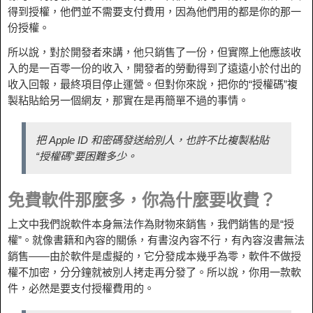
得到授權，他們並不需要支付費用，因為他們用的都是你的那一
份授權。
所以說，對於開發者來講，他只銷售了一份，但實際上他應該收
入的是一百零一份的收入，開發者的勞動得到了遠遠小於付出的
收入回報，最終項目停止運營。但對你來說，把你的“授權碼”複
製粘貼給另一個網友，那實在是再簡單不過的事情。
把 Apple ID 和密碼發送給別人，也許不比複製粘貼
“授權碼”要困難多少。
免費軟件那麼多，你為什麼要收費？
上文中我們說軟件本身無法作為財物來銷售，我們銷售的是“授
權”。就像書籍和內容的關係，有書沒內容不行，有內容沒書無法
銷售——由於軟件是虛擬的，它分發成本幾乎為零，軟件不做授
權不加密，分分鐘就被別人拷走再分發了。所以說，你用一款軟
件，必然是要支付授權費用的。