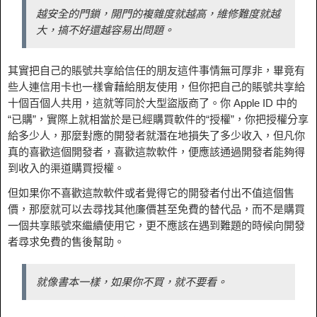
越安全的門鎖，開門的複雜度就越高，維修難度就越
大，搞不好還越容易出問題。
其實把自己的賬號共享給信任的朋友這件事情無可厚非，畢竟有
些人連信用卡也一樣會藉給朋友使用，但你把自己的賬號共享給
十個百個人共用，這就等同於大型盜版商了。你 Apple ID 中的
“已購”，實際上就相當於是已經購買軟件的“授權”，你把授權分享
給多少人，那麼對應的開發者​​就潛在地損失了多少收入，但凡你
真的喜歡這個開發者，喜歡這款軟件，便應該通過開發者能夠得
到收入的渠道購買授權。
但如果你不喜歡這款軟件或者覺得它的開發者付出不值這個售
價，那麼就可以去尋找其他廉價甚至免費的替代品，而不是購買
一個共享賬號來繼續使用它，更不應該在遇到難題的時候向開發
者尋求免費的售後幫助。
就像書本一樣，如果你不買，就不要看。