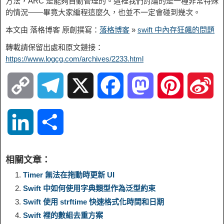
方法，ARC 是能夠自動管理的。這裡我們討論的是一種非常特殊
的情況——畢竟大家編程這麼久，也並不一定會碰到幾次。
本文由 落格博客 原創撰寫：
落格博客
»
swift 中內存狂飆的問題
轉載請保留出處和原文鏈接：
https://www.logcg.com/archives/2233.html
C
T
X
F
M
P
S
o
e
a
a
i
i
L
S
p
l
c
s
n
n
i
h
相關文章：
y
e
e
t
t
a
n
a
Timer 無法在拖動時更新 UI
Swift 中如何使用字典類型作為泛型約束
L
g
b
o
e
W
k
r
Swift 使用 strftime 快速格式化時間和日期
Swift 裡的數組去重方案
i
r
o
d
r
e