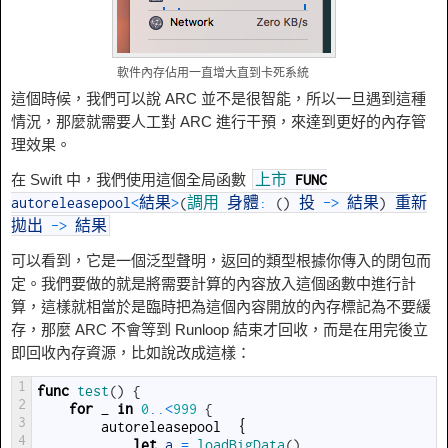
軟件內存佔用一直增大直到卡死系統
這個時候，我們可以說 ARC 並不是很智能，所以一旦遇到這種
情況，那麼就需要人工對 ARC 進行干預，來達到更好的內存管
理效果。
在 Swift 中，我們使用這個全局函數
上市
FUNC
autoreleasepool
<
結果
>
(
調用
身體
:
(
)
投
->
結果
)
重新
拋出
->
結果
可以看到，它是一個泛型聲明，返回的類型根據你傳入的閉包而
定。我們要做的就是將需要計算的內容放入這個函數中進行計
算，這樣就相當於是臨時把為這個內容開放的內存標記為不要緩
存，那麼 ARC 不會等到 Runloop 結束才回收，而是在用完後立
即回收內存資源，比如說改成這樣：
1
func
test
(
)
{
2
for
_
in
0
..
<
999
{
3
autoreleasepool
｛
4
let
a
=
loadBigData
(
)