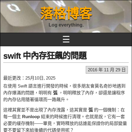
落格博客
Log everything.
☰
swift 中內存狂飆的問題
2016 年 11 月 29 日
最近更改：25月10日, 2025
在使用 Swift 語言進行開發的時候，很多朋友會莫名奇妙地遇到
內存爆滿的問題，明明有
弧
，明明釋放了內存，卻還是讓程序
的內存佔用隨著循環而一路飆升。
這裡其實並不是出現了內存洩露，這其實是
弧
的一個機制：在
每一個主
Runloop
結束的時候進行清理。也就是說，它有一套
必要的緩存機制——畢竟，實時釋放的話誰能保證你的局部變量
要不要留下來給後續的代碼使用呢？