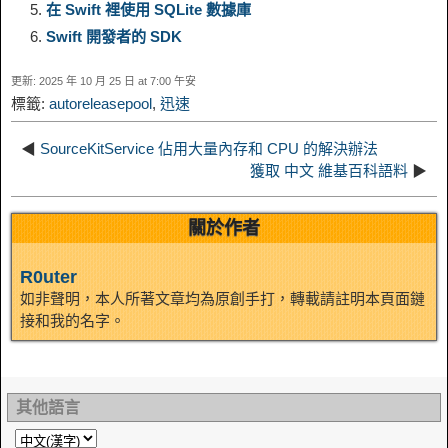
e
e
在 Swift 裡使用 SQLite 數據庫
n
a
o
o
e
i
Swift 開發者的 SDK
d
更新: 2025 年 10 月 25 日 at 7:00 午安
k
m
k
n
s
b
標籤:
autoreleasepool
,
迅速
I
t
o
◀
SourceKitService 佔用大量內存和 CPU 的解決辦法
n
獲取 中文 維基百科語料
▶
關於作者
R0uter
如非聲明，本人所著文章均為原創手打，轉載請註明本頁面鏈
接和我的名字。
其他語言