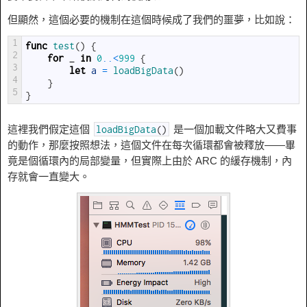
但顯然，這個必要的機制在這個時候成了我們的噩夢，比如說：
1
func
test
(
)
{
2
for
_
in
0
..
<
999
{
3
let
a
=
loadBigData
(
)
4
}
5
}
這裡我們假定這個
是一個加載文件略大又費事
loadBigData
(
)
的動作，那麼按照想法，這個文件在每次循環都會被釋放——畢
竟是個循環內的局部變量，但實際上由於 ARC 的緩存機制，內
存就會一直變大。