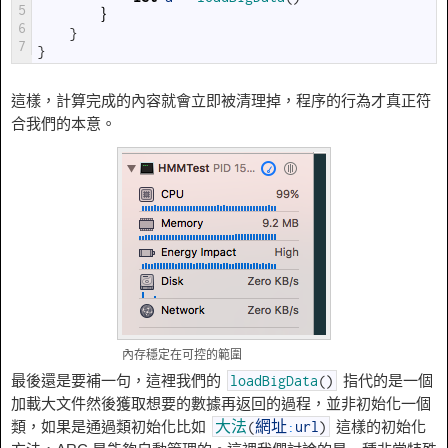
5
｝
6
}
7
}
這樣，計算完成的內容就會立即被清理掉，程序的行為才真正符
合我們的本意。
內存穩定在可控的範圍
最後還是要補一句，這裡我們的
指代的是一個
loadBigData
(
)
加載大文件然後獲取想要的數據再返回的過程，並非初始化一個
類，如果是通過類初始化比如
這樣的初始化
大法
(
網址
:
url
)