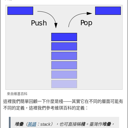
來自維基百科
這裡我們簡單回顧一下什麼是棧——其實它在不同的層面可能有
不同的定義，這裡我們參考維琪百科的定義：
堆疊
（
英語
：
stack
），也可直接稱
棧
。
臺灣作
堆疊
，