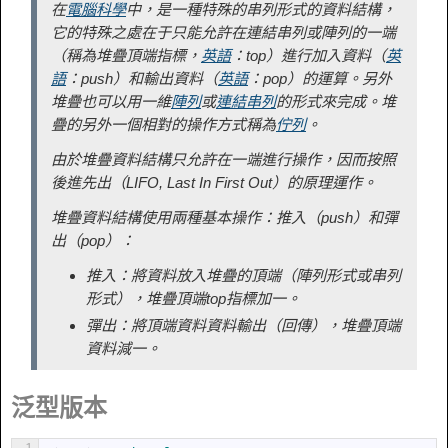
在
電腦科學
中，是一種特殊的串列形式的資料結構，
它的特殊之處在于只能允許在連結串列或陣列的一端
（稱為堆疊頂端指標，
英語
：
top
）進行加入資料（
英
語
：
push
）和輸出資料（
英語
：
pop
）的運算。另外
堆疊也可以用一維
陣列
或
連結串列
的形式來完成。堆
疊的另外一個相對的操作方式稱為
佇列
。
由於堆疊資料結構只允許在一端進行操作，因而按照
後進先出（LIFO, Last In First Out）的原理運作。
堆疊資料結構使用兩種基本操作：推入（push）和彈
出（pop）：
推入：將資料放入堆疊的頂端（陣列形式或串列
形式），堆疊頂端top指標加一。
彈出：將頂端資料資料輸出（回傳），堆疊頂端
資料減一。
泛型版本