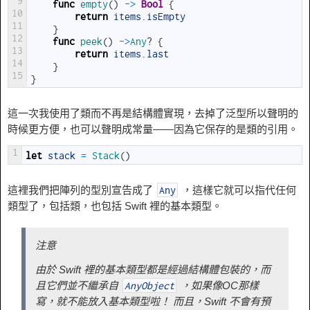
9
func
empty
(
)
->
Bool
{
10
return
items
.
isEmpty
11
}
12
func
peek
(
)
->
Any
?
{
13
return
items
.
last
14
}
15
}
這一次我使用了類而不再是結構體實現，去掉了泛型所以聲明的
時候更方便，也可以聲明成常量——因為它保存的是類的引用。
1
let
stack
=
Stack
(
)
這裡我們把陣列的型別宣告成了
，這樣它就可以指代任何
Any
類型了，包括類，也包括 Swift 裡的基本類型。
注意
由於 Swift 裡的基本類型都是經過結構體包裝的，而
且它們並不繼承自
，如果像OC那樣
AnyObject
寫，就不能放入基本類型啦！ 而且，Swift 不會有預