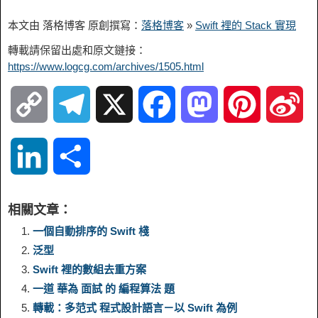
本文由 落格博客 原創撰寫：
落格博客
»
Swift 裡的 Stack 實現
轉載請保留出處和原文鏈接：
https://www.logcg.com/archives/1505.html
C
T
X
F
M
P
S
o
e
a
a
i
i
L
S
p
l
c
s
n
n
i
h
相關文章：
y
e
e
t
t
a
n
a
一個自動排序的 Swift 棧
泛型
L
g
b
o
e
W
k
r
Swift 裡的數組去重方案
一道 華為 面試 的 編程算法 題
i
r
o
d
r
e
e
e
轉載：多范式 程式設計語言－以 Swift 為例