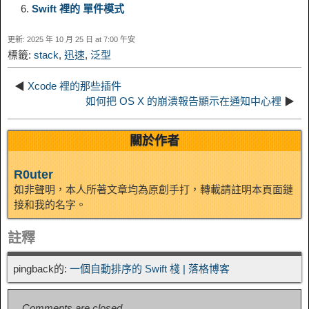
n
a
o
o
e
i
Swift 裡的 單件模式
d
更新: 2025 年 10 月 25 日 at 7:00 午安
k
m
k
n
s
b
標籤:
stack
,
迅速
,
泛型
I
t
o
◀
Xcode 裡的那些插件
n
如何把 OS X 的崩潰報告顯示在通知中心裡
▶
關於作者
R0uter
如非聲明，本人所著文章均為原創手打，轉載請註明本頁面鏈
接和我的名字。
註釋
pingback的:
一個自動排序的 Swift 棧 | 落格博客
Comments are closed