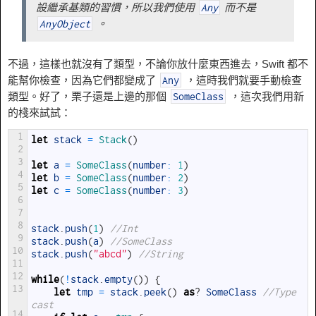
設繼承基類的習慣，所以我們使用
而不是
Any
。
AnyObject
不過，這樣也就沒有了類型，不論你放什麼東西進去，Swift 都不
能幫你檢查，因為它們都變成了
，這時我們就要手動檢查
Any
類型。好了，栗子還是上邊的那個
，這次我們用新
SomeClass
的棧來試試：
1
let
stack
=
Stack
(
)
2
3
let
a
=
SomeClass
(
number
:
1
)
4
let
b
=
SomeClass
(
number
:
2
)
5
let
c
=
SomeClass
(
number
:
3
)
6
7
8
stack
.
push
(
1
)
//Int
9
stack
.
push
(
a
)
//SomeClass
10
stack
.
push
(
"abcd"
)
//String
11
12
while
(
!
stack
.
empty
(
)
)
{
13
let
tmp
=
stack
.
peek
(
)
as
?
SomeClass
//Type 
cast
14