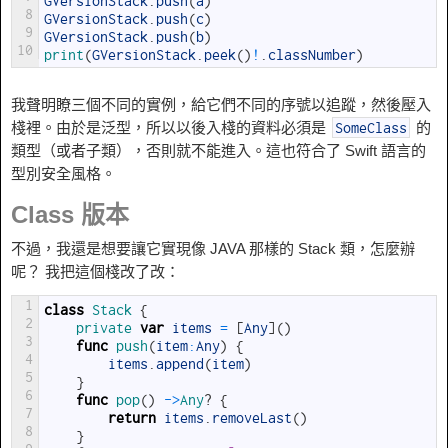
GVersionStack
.
push
(
a
)
8
GVersionStack
.
push
(
c
)
9
GVersionStack
.
push
(
b
)
10
print
(
GVersionStack
.
peek
(
)
!
.
classNumber
)
我聲明瞭三個不同的實例，給它們不同的序號以追蹤，然後壓入
棧裡。由於是泛型，所以以後入棧的資料必須是
的
SomeClass
類型（或者子類），否則就不能進入。這也符合了 Swift 語言的
型別安全風格。
Class 版本
不過，我還是想要讓它實現像 JAVA 那樣的 Stack 類，怎麼辦
呢？ 我把這個棧改了改：
1
class
Stack
{
2
private 
var
items
=
[
Any
]
(
)
3
func
push
(
item
:
Any
)
{
4
items
.
append
(
item
)
5
}
6
func
pop
(
)
->
Any
?
{
7
return
items
.
removeLast
(
)
8
}