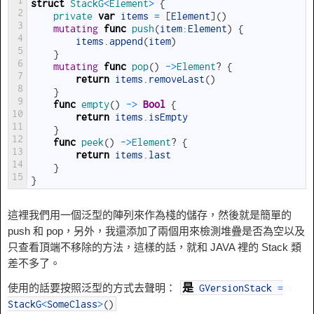
1
struct
StackG
<
Element
>
{
2
private 
var
items
=
[
Element
]
(
)
3
mutating
func
push
(
item
:
Element
)
{
4
items
.
append
(
item
)
5
}
6
mutating
func
pop
(
)
->
Element
?
{
7
return
items
.
removeLast
(
)
8
}
9
func
empty
(
)
->
Bool
{
10
return
items
.
isEmpty
11
}
12
func
peek
(
)
->
Element
?
{
13
return
items
.
last
14
}
15
}
這裡我們用一個泛型的陣列來作為棧的儲存，然後就是簡單的
push 和 pop，另外，我還添加了兩個用來檢測堆疊是否為空以及
只查看頂端不移除的方法，這樣的話，就和 JAVA 裡的 Stack 類
差不多了。
使用的話要按照泛型的方式去聲明：
是
GVersionStack
=
StackG
<
SomeClass
>
(
)