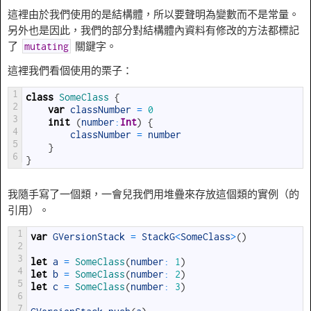
這裡由於我們使用的是結構體，所以要聲明為變數而不是常量。
另外也是因此，我們的部分對結構體內資料有修改的方法都標記
了
關鍵字。
mutating
這裡我們看個使用的栗子：
1
class
SomeClass
{
2
var
classNumber
=
0
3
init
(
number
:
Int
)
{
4
classNumber
=
number
5
}
6
}
我隨手寫了一個類，一會兒我們用堆疊來存放這個類的實例（的
引用）。
1
var
GVersionStack
=
StackG
<
SomeClass
>
(
)
2
3
let
a
=
SomeClass
(
number
:
1
)
4
let
b
=
SomeClass
(
number
:
2
)
5
let
c
=
SomeClass
(
number
:
3
)
6
7