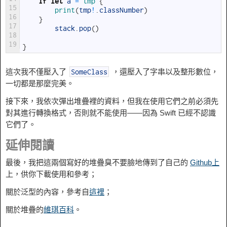
if
let
a
=
tmp
{
15
print
(
tmp
!
.
classNumber
)
16
}
17
stack
.
pop
(
)
18
19
}
這次我不僅壓入了
，還壓入了字串以及整形數位，
SomeClass
一切都是那麼完美。
接下來，我依次彈出堆疊裡的資料，但我在使用它們之前必須先
對其進行轉換格式，否則就不能使用——因為 Swift 已經不認識
它們了。
延伸閱讀
最後，我把這兩個寫好的堆疊臭不要臉地傳到了自己的
Github上
上，供你下載使用和參考；
關於泛型的內容，參考自
這裡
；
關於堆疊的
維琪百科
。