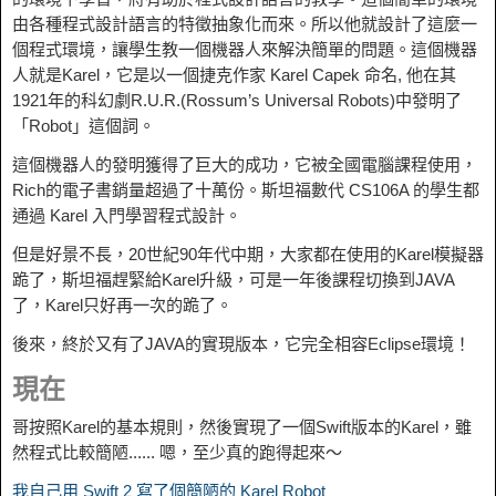
由各種程式設計語言的特徵抽象化而來。所以他就設計了這麼一
個程式環境，讓學生教一個機器人來解決簡單的問題。這個機器
人就是Karel，它是以一個捷克作家 Karel Capek 命名, 他在其
1921年的科幻劇R.U.R.(Rossum’s Universal Robots)中發明了
「Robot」這個詞。
這個機器人的發明獲得了巨大的成功，它被全國電腦課程使用，
Rich的電子書銷量超過了十萬份。斯坦福數代 CS106A 的學生都
通過 Karel 入門學習程式設計。
但是好景不長，20世紀90年代中期，大家都在使用的Karel模擬器
跪了，斯坦福趕緊給Karel升級，可是一年後課程切換到JAVA
了，Karel只好再一次的跪了。
後來，終於又有了JAVA的實現版本，它完全相容Eclipse環境！
現在
哥按照Karel的基本規則，然後實現了一個Swift版本的Karel，雖
然程式比較簡陋...... 嗯，至少真的跑得起來～
我自己用 Swift 2 寫了個簡陋的 Karel Robot