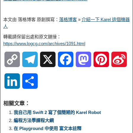
本文由 落格博客 原創撰寫：
落格博客
»
介紹一下 Karel 這個機器
人
轉載請保留出處和原文鏈接：
https://www.logcg.com/archives/1091.html
C
T
X
F
M
P
S
o
e
a
a
i
i
L
S
p
l
c
s
n
n
i
h
相關文章：
y
e
e
t
t
a
n
a
我自己用 Swift 2 寫了個簡陋的 Karel Robot
編程方法學課程大綱
L
g
b
o
e
W
k
r
在 Playground 中使用 富文本註釋