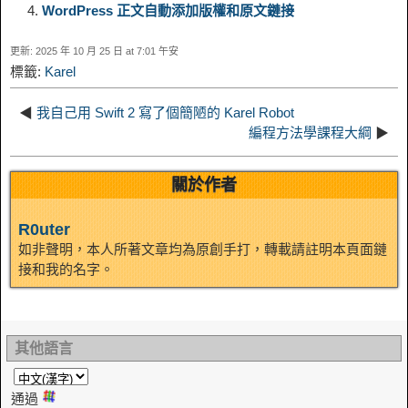
WordPress 正文自動添加版權和原文鏈接
i
r
o
d
r
e
e
e
更新: 2025 年 10 月 25 日 at 7:01 午安
n
a
o
o
e
i
標籤:
Karel
d
k
m
k
n
s
b
◀
我自己用 Swift 2 寫了個簡陋的 Karel Robot
I
編程方法學課程大綱
▶
t
o
n
關於作者
R0uter
如非聲明，本人所著文章均為原創手打，轉載請註明本頁面鏈
接和我的名字。
其他語言
通過