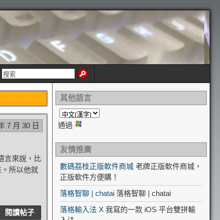
其他語言
通過
年 7 月 30 日
友情推廣
計語言來說，比
數碼荔枝正版軟件商城
老牌正版軟件商城，
來。所以他就
正版軟件方便購！
落格智聊 | chatai
落格智聊 | chatai
落格輸入法 X
我寫的一款 iOS 平台雙拼輸
閱讀帖子