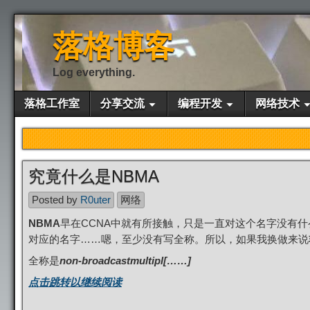
落格博客
Log everything.
落格工作室
分享交流
编程开发
网络技术
究竟什么是NBMA
Posted by
R0uter
网络
NBMA
早在CCNA中就有所接触，只是一直对这个名字没有
对应的名字……嗯，至少没有写全称。所以，如果我换做来说
全称是
non-broadcastmultipl[……]
点击跳转以继续阅读