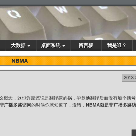
大数据
桌面系统
留言板
我是谁？
NBMA
2013
什么概念，这也许应该说是翻译惹的祸，毕竟他翻译后面没有加个括
非广播多路访问
的时候你就知道了，没错，
NBMA就是非广播多路