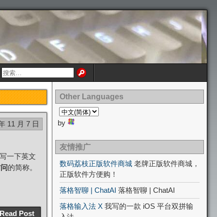
Other Languages
by
 年 11 月 7 日
友情推广
号写一下英文
数码荔枝正版软件商城
老牌正版软件商城，
访问
的简称。
正版软件方便购！
落格智聊 | ChatAI
落格智聊 | ChatAI
落格输入法 X
我写的一款 iOS 平台双拼输
Read Post
入法