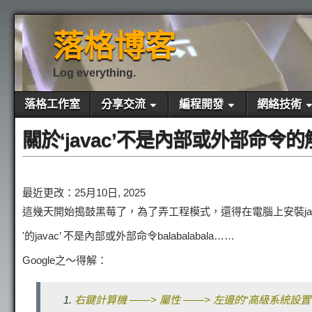
落格博客
Log everything.
落格工作室
分享交流
編程開發
網絡技術
關於‘javac’不是內部​​或外部命令
最近更改：25月10日, 2025
這幾天開始搗鼓黑莓了，為了弄工程模式，還得在電腦上安裝ja
'的javac’ 不是內部或外部命令balabalabala……
Google之～得解：
右鍵計算機 ——> 屬性 ——> 左邊的“高級系統設置” 