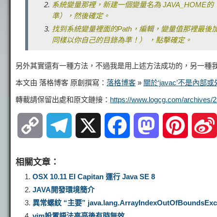
系統變量那裡，新建一個變量名為 JAVA_HOME的，
準）
，然後確定。
找到系統變量裡面的Path，編輯，變量值那裡最後加一
同樣以你自己的目錄為準！） ，點擊確定。
另外其實還有一種方法，不過我是用上述方法成功的，另一種
本文由 落格博客 原創撰寫：
落格博客
»
關於‘javac’不是內部
轉載請保留出處和原文鏈接：
https://www.logcg.com/archives/2
C
T
X
F
M
P
o
e
a
a
i
相關文章：
p
l
c
s
n
OSX 10.11 EI Capitan 運行 Java SE 8
JAVA開發環境簡介
y
e
e
t
t
異常螺紋 “主要” java.lang.ArrayIndexOutOfBoundsExce
vim設置語法高亮後有時無效