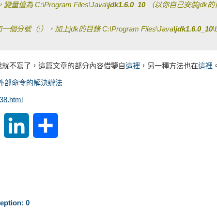
變量值為 C:\
Program Files\Java\
jdk1.6.0_10
（以你自己安裝jdk
個分號（;），加上jdk的目錄 C:\
Program Files\Java
\jdk1.6.0_10
我就不寫了，這篇文章的部分內容借鑒自
這裡
，另一種方法也在
這裡
​​或外部命令的解決辦法
38.html
S
L
S
i
i
h
n
n
a
a
k
r
ption: 0