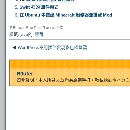
L
g
b
o
e
Swift 裡的 單件模式
在 Ubuntu 中搭建 Minecraft 服務器並掛載 Mod
i
r
o
d
r
更新: 2025 年 10 月 25 日 at 7:01 午安
標籤:
java的
,
黑莓
n
a
o
o
e
◀
WordPress不用插件實現彩色標籤雲
k
m
k
n
s
t
R0uter
如非聲明，本人所著文章均為原創手打，轉載請註明本頁面