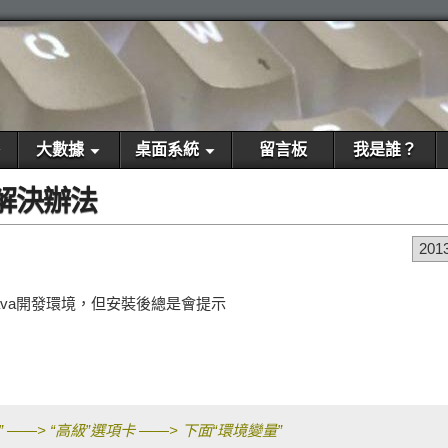
大數據
桌面系統
留言板
我是誰？
的解決辦法
201
va開發環境，但安裝後總是會提示
——> “高級”選項卡 ——> 下面“環境變量”