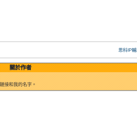
W
e
e
e
d
i
I
思科IP
b
n
關於作者
o
鏈接和我的名字。