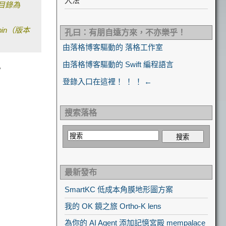
入法
的目錄為
\bin（版本
孔曰：有朋自遠方來，不亦樂乎！
由落格博客驅動的 落格工作室
由落格博客驅動的 Swift 編程語言
。
登錄入口在這裡！ ！ ！ ←
搜索落格
最新發布
SmartKC 低成本角膜地形圖方案
我的 OK 鏡之旅 Ortho-K lens
為你的 AI Agent 添加記憶宮殿 mempalace