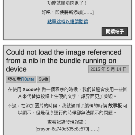
功能就崩潰閃退了！
好吧，即使將新添加[……]
點擊跳轉以繼續閱讀
閱讀帖子
Could not load the image referenced
from a nib in the bundle running on
device
2015 年 5 月 14 日
發布者
R0uter
Swift
在使用
Xcode中
做一個程序的時候，我們普遍會使用一些圖
片來代替掉按鈕上生硬的文字，讓界面更加美觀。
不過，在添加圖片的時候，我就遇到了編輯的時候
故事板
可
以顯示，但是程序運行的時候卻無法顯示的問題。
查看記錄發現報錯：
[
crayon-6a749e535e8e573
[……]