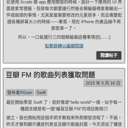
在使用 Xcode 做 app 應用開發的時候，設計一下應用的 UI 界
面是家常便飯，但是每次都要運行然後去模擬器裡查看輸出一
件很麻煩的事情，尤其是當需要修改的元素很多、而且需要配
適各種屏幕大小的時候——畢竟，現在 iPhone 的產品線不再
那麼單一了。
所以，一口氣運行三四個模擬器這種事情恐[……]
點擊跳轉以繼續閱讀
閱讀帖子
豆瓣 FM 的歌曲列表獲取問題
2015 年 5 月 16 日
發布者
R0uter
Swift
最近開始學習 Swift 了，就好像是“hello world”一樣，似乎每一
種語言總是有一個“編寫豆瓣 FM”的項目教程😶
總之，我也開始用這個手把手教程來熟悉開發流程了，不過，
昨天才做到顯示播放列表並且顯示歌曲封面，今天添加了播放