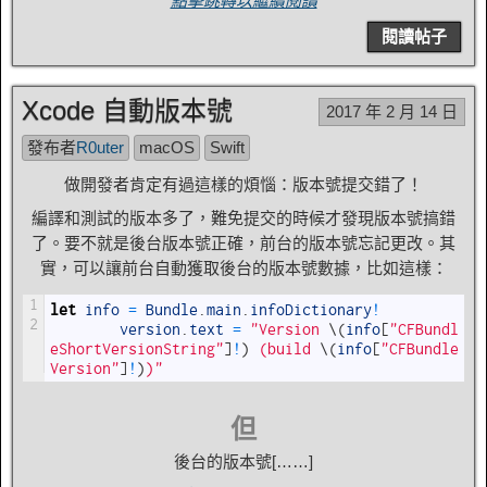
點擊跳轉以繼續閱讀
閱讀帖子
Xcode 自動版本號
2017 年 2 月 14 日
發布者
R0uter
macOS
Swift
做開發者肯定有過這樣的煩惱：版本號提交錯了！
編譯和測試的版本多了，難免提交的時候才發現版本號搞錯
了。要不就是後台版本號正確，前台的版本號忘記更改。其
實，可以讓前台自動獲取後台的版本號數據，比如這樣：
1
let
info
=
Bundle
.
main
.
infoDictionary
!
2
version
.
text
=
"Version 
\
(
info
[
"CFBundl
eShortVersionString"
]
!
)
 (build 
\
(
info
[
"CFBundle
Version"
]
!
)
)"
但
後台的版本號[……]