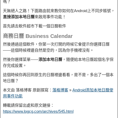
嗎？
天無絕人之路！下面路由就來教你如何在Android上不同步賬號，
直接添加本地日曆
來啟用事件功能！
首先請去軟件超市下載一個日曆軟件
商務日曆 Business Calendar
然後通過這個軟件，你第一次打開的時候它會提示你選擇日曆
——這個時候裡邊自然是空的，因為你手機裡沒有。
然後你選擇菜單——
添加本地日曆
，隨便給本地日曆起個名字保
存完成設置。
這個時候你再回到原生的日曆裡邊看看，是不是，多出了一個本
地日曆？
本文由 落格博客 原創撰寫：
落格博客
»
Android添加本地日曆使
用事件功能
轉載請保留出處和原文鏈接：
https://www.logcg.com/archives/545.html