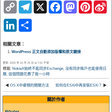
C
T
X
F
M
P
S
o
e
a
a
i
i
L
S
p
l
c
s
n
n
i
h
相關文章：
y
e
e
t
t
a
n
a
WordPress 正文自動添加版權和原文鏈接
L
g
b
o
e
W
更新: 2025 年 10 月 25 日 at 7:01 午安
k
r
標籤:
NokiaX始終不能同步Exchange
,
沒有同步賬戶也能使用日
i
r
o
d
r
e
曆
,
這個問題花費了我一小時
e
e
n
a
o
o
e
i
◀
OS X中睿頻的開關方法
如何在ESXi中再安裝ESXi？
▶
d
k
m
k
n
s
b
關於作者
I
t
o
R0uter