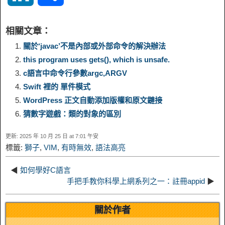
p
l
c
s
n
n
i
h
相關文章：
y
e
e
t
t
a
n
a
關於‘javac’不是內部​​或外部命令的解決辦法
this program uses gets(), which is unsafe.
L
g
b
o
e
W
k
r
c語言中命令行參數argc,ARGV
Swift 裡的 單件模式
i
r
o
d
r
e
e
e
WordPress 正文自動添加版權和原文鏈接
n
a
o
o
e
i
猜數字遊戲：類的對象的區別
d
更新: 2025 年 10 月 25 日 at 7:01 午安
k
m
k
n
s
b
標籤:
獅子
,
VIM
,
有時無效
,
語法高亮
I
t
o
◀
如何學好C語言
n
手把手教你科學上網系列之一：註冊appid
▶
關於作者