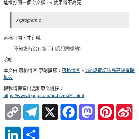
這樣打開一個空文檔，vi就果斷不高亮
六program.c
這樣打開，才有哦
＝ ＝不知道有沒有新手和我犯同樣的2
哈哈
本文由 落格博客 原創撰寫：
落格博客
»
vim設置語法高亮後有時
無效
轉載請保留出處和原文鏈接：
https://www.logcg.com/archives/91.html
C
T
X
F
M
P
S
o
e
a
a
i
i
L
S