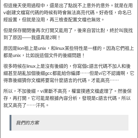
但這幾天使用過程中，還是出了點說不上意外的意外。就是在用
vi創建文檔寫代碼的時候有時會無法高亮代碼。好奇怪，命名已
經設置，但就是沒用，再三檢查配置文檔也無效。
但是保存關閉後再次打開又能用了，後來自習比對，終於叫我找
到了原因——我還真是2啊！
原因是lion祖上是unix，和linux某些特性是一樣的，因為它們祖上
都是unix，比如說這個文件的後綴問題！
很多時候在linux上是沒有後綴的，你寫個c語言代碼不加人和後
綴甚至胡亂加個後綴gcc都能給你編譯⋯⋯但是vi它不認識啊，它
得靠後綴猜你文檔將要寫什麼語言的代碼，才能高亮⋯⋯
所以，不加後綴，vi果斷不高亮，權當撲通文檔處理了。然後保
存，再打開，它可能是根據內容分析，發現是c語言代碼，所以
就又高亮了⋯⋯汗死。
我們的方案