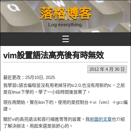
落格博客
Log everything.
☰
vim設置語法高亮後有時無效
2012 年 4 月 30 日
最近更改：25月10日, 2025
我學習c語言編程並沒有用老掉牙的tc2.0,也沒有用新的tc，之前
是在linux下學的，學了一小段時間後放棄了。
現在再開始，實在lion下的，使用的是控制台＋vi（vim）＋gcc編
譯。
關於vi的高亮語法和首行縮進等等的設置，我
前面的文章
也介紹
了解決辦法，用起來還是挺舒心的。