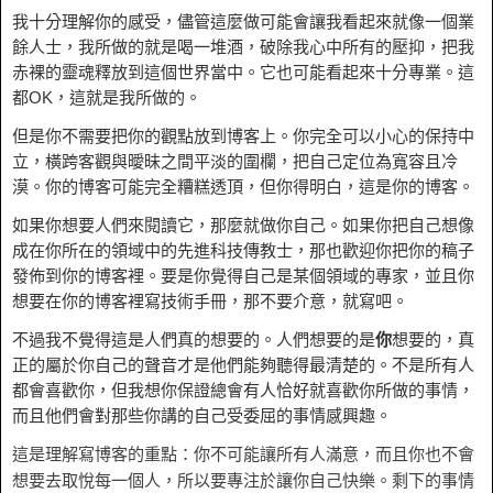
我十分理解你的感受，儘管這麼做可能會讓我看起來就像一個業
餘人士，我所做的就是喝一堆酒，破除我心中所有的壓抑，把我
赤裸的靈魂釋放到這個世界當中。它也可能看起來十分專業。這
都OK，這就是我所做的。
但是你不需要把你的觀點放到博客上。你完全可以小心的保持中
立，橫跨客觀與曖昧之間平淡的圍欄，把自己定位為寬容且冷
漠。你的博客可能完全糟糕透頂，但你得明白，這是你的博客。
如果你想要人們來閱讀它，那麼就做你自己。如果你把自己想像
成在你所在的領域中的先進科技傳教士，那也歡迎你把你的稿子
發佈到你的博客裡。要是你覺得自己是某個領域的專家，並且你
想要在你的博客裡寫技術手冊，那不要介意，就寫吧。
不過我不覺得這是人們真的想要的。人們想要的是
你
想要的，真
正的屬於你自己的聲音才是他們能夠聽得最清楚的。不是所有人
都會喜歡你，但我想你保證總會有人恰好就喜歡你所做的事情，
而且他們會對那些你講的自己受委屈的事情感興趣。
這是理解寫博客的重點：你不可能讓所有人滿意，而且你也不會
想要去取悅每一個人，所以要專注於讓你自己快樂。剩下的事情