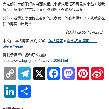
大家都如今都了解的東西的超集來說就是個不可見的小點。幫我
個忙，讓我在芸芸眾生當中找到你，然後為我啟蒙。
另外，我還沒準備好去看你的文章呢，等我準備好了，我就會在
你的博客中出現。
（發佈於2005年1月23日）
本文由 落格博客 原創撰寫：
落格博客
»
你應該寫博客 ——
Steve Yegge
轉載請保留出處和原文鏈接：
https://www.logcg.com/archives/836.html
C
T
X
F
M
P
S
o
e
a
a
i
i
L
S
p
l
c
s
n
n
i
h