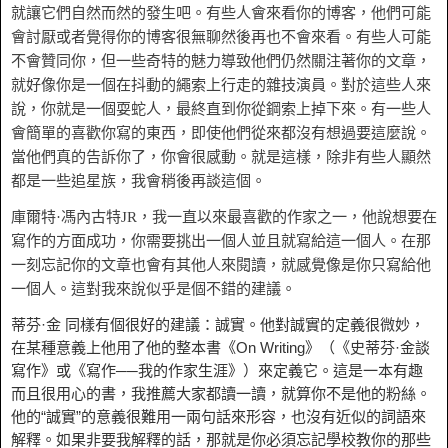
就讓它們自然而然的發生吧。有些人會來看你的博客，他們可能
會討厭或者覺得你的博客很無聊然後再也不會來看。有些人可能
不會贊同你，但一些奇特的魅力導致他們仍然關注著你的文章，
就好像你是一個在抖動的繩索上行走的雜技演員。對於這些人來
說，你就是一個耍蛇人，最終直到你從鋼索上掉下來。有一些人
會簡單的喜歡你寫的東西，即使他們從來都沒有想過要這麼說。
當他們真的告訴你了，你會很感動。就是這樣，除非有些人顯然
都是一些追星族，我會稍後再談這個。
庫爾特·馮內古特JR，我一直以來最喜歡的作家之一，他說想要在
寫作的方面成功，你需要挑出一個人並且就寫給這一個人。在那
一刻忘記你的文章也會有其他人來閱讀，就感覺像是你只寫給他
一個人。這對我來說似乎是個不錯的建議。
蒂芬·金 同樣有個很好的建議：誠實。他對誠實的定義很微妙，
在某種意義上他用了他的整本書《On Writing》（《史蒂芬·金談
寫作》或《寫作──我的作家生涯》）來定義它。這是一本有趣
而且很用心的書，我推薦大家都讀一讀，就算你不是他的粉絲。
他的“誠實”的意義很難用一兩句話來形容，也沒有近似的詞語來
解釋。如果非要我解釋的話，那就是你必須忘記學校教你的那些