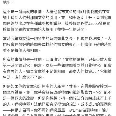
地步。
這不是一蹴而就的事情。大概他發布文章的4個月後我開始在會
議上聽到人們對那個文章的引用，並且頻率逐漸上升，直到配置
問題終於出現在各種戰略規劃議程上這整個過程從Jacob發布關
於這個問題的文章開始大概用了整整一年的時間。
當時我驚訝於這一切發生的時間如此之長，但現在我理解了。人
們只會在恰好的時間去尋找他們需要的東西。但這個正確的時間
並不是每個人都相同。
所有的事情都是一樣的，口碑決定了文章的選擇。只有少數人會
第一時間讀到它：朋友，以及一些偶然間看到並且覺得它可能會
有意思的人。如果文章並不足夠相關，那麼人們就會忘了它繼續
生活。沒什麼大不了的。
但是如果你的文章和足夠多的人產生了共鳴，它最終將會達到一
個臨界質量，並且你將會擁有改變整個組織的影響力。它可能不
是一個巨大的改變，但是你想想：把一個想法分散給成成百上千
的人，通過這種方法他們都會記得你的想法，或多或少的讚同你
——這絕非易事。你不可能通過單單一封Email做到這樣，除非