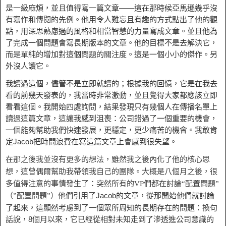
是一級麻煩，並且值得寫一篇文章——這在那時候亞馬遜幾乎沒
有寫作和傳閱的先例。他用令人難忘且有趣的方式點出了他的觀
點，用深思熟慮過的風格和相當智慧的力量寫成文章。並且他為
了完成一個問題會寫長期版本的文章。他的目標不是去解決它，
而是單純的增加對這個問題的關注度。這是一個小小的傑作。另
外沒人讀它。
我讀過這個，儘管不是立即就讀的；根據我的回憶，它是在我去
看的前幾天發表的，我當時非常激動，並且覺得大家都應該立即
看看這個。我開始四處詢問，結果發現只有幾個人在傳播名單上
讀過這篇文章，這讓我感到沮喪：公司錯過了一個重要的機會，
一個能夠幫助我們快速發展，更穩定，更少痛苦的機會。我敢肯
定Jacob把時間浪費在寫這篇文章上會感到很失望。
在那之後我並沒有更多的想法，雖然我之後內化了他的核心思
想，這曾偶爾幫助我帶領我自己的團隊。大概是八個月之後，很
多值得注意的事情發生了：突然所有的VP們都在討論“配置問題”
Jacob的文章，從那開始他們就討論
（”配置問題”）他們引用了
了起來，這顯然考慮到了一個眾所周知的長期存在的問題：換句
話說，8個月以來，它已經從相對未知走到了滲透進公司意識的