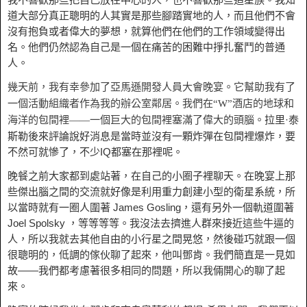
道大部分真正聰明的人其實是那些腳踏實地的人，而且他們不會
沒有抱負或者偉大的夢想，就算他們在他們的工作領域變得出
名。他們仍然認為自己是一個在痛苦的困難中掙扎奮鬥的普通
人。
幾天前，我有幸參加了亞馬遜開發人員大會晚宴。它幫助我有了
一個活動組織者作為我的辦公室鄰居。我們在“W”酒店的地球和
拉里·泰
海洋的包間裡——一個巨大的包間裡塞滿了偉大的頭腦。
斯勒後來評論說好消息是當時並沒有一顆炸彈在包間裡爆炸，要
不然可就慘了，不少IQ都塞在那裡呢。
晚餐之前大家都到處站著，在自己的小圈子裡聊天。在晚宴上那
些傑出腦之間的交流就好像是利用重力創建小型的衛星系統，所
以當時就有一圈人圍著 James Gosling，還有另外一個軌道圍著
Joel Spolsky ，等等等等。我沒法去擠進人群來接近這些牛逼的
人，所以我就去其他自由的小行星之間晃悠，然後碰巧就跟一個
很聰明的，低調的傢伙聊了起來，他叫鄧肯。我們簡直是一見如
故——我們都考慮著很多相同的問題，所以我倆開心的聊了起
來。