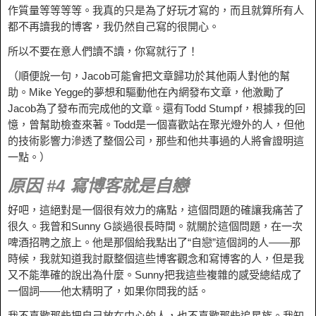
作質量等等等等。我真的只是為了好玩才寫的，而且就算所有人
都不再讀我的博客，我仍然自己寫的很開心。
所以不要在意人們讀不讀，你寫就行了！
（順便說一句，Jacob可能會把文​​章歸功於其他兩人對他的幫
助。Mike Yegge的夢想和驅動他在內網發布文章，他激勵了
Jacob為了發布而完成他的文章。還有Todd Stumpf，根據我的回
憶，曾幫助檢查來著。Todd是一個喜歡站在聚光燈外的人，但他
的技術影響力滲透了整個公司，那些和他共事過的人將會證明這
一點。）
原因 #4 寫博客就是自戀
好吧，這絕對是一個很有效力的痛點，這個問題的確讓我痛苦了
很久。我曾和Sunny G談過很長時間。就關於這個問題，在一次
啤酒招聘之旅上。他是那個給我點出了“自戀”這個詞的人——那
時候，我就知道我討厭整個這些博客觀念和寫博客的人，但是我
又不能準確的說出為什麼。Sunny把我這些複雜的感受總結成了
一個詞——他太精明了，如果你問我的話。
我不喜歡那些把自己放在中心的人，也不喜歡那些追星族。我知