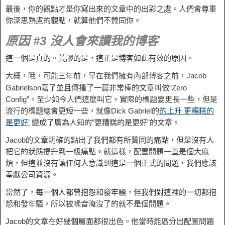
最後，你的觀點才是你寫出來的文章中的出彩之處。人們會尊重
你深思熟慮的觀點，就算他們不贊同你。
原因 #3 沒人會來讀我的博客
這一個是真的。荒謬的是，這正是博客如此有效的原因。
Jacob
大概，哦，可能三年前，早在我們擁有內部博客之前，
Gabrielson寫了並且傳播了一篇非常棒的文章叫做“Zero
Config”。至少如今人們這麼叫它。實際的標題要更長一些，但是
流行的標題總會更短一些，就像Dick Gabriel的
的上升
更糟糕的
是更好’
變成了廣為人知的”更糟糕的是更好”的文章。
Jacob的文章明確的點出了我們都有所贊同的痛點，但是沒有人
把它的狀態提升到一級痛點。就這樣，配置問題一直是個大麻
煩，但這並沒有讓任何人意識到這是一個正式的問題，我們應該
奉獻公司資源。
當然了，每一個人都曾抱怨和發牢騷，但我們對這裡的一切都抱
怨和發牢騷，所以被噪音淹沒了的就不是個問題。
Jacob的文章在好幾個層面都很出色。他當時能區分出配置問題