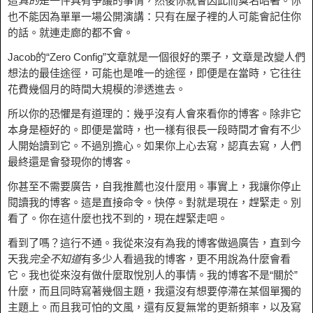
這
真的
是一件具有爭議的事情，然後你就會因此而臭名昭著。你
也不能因為單單一場公開演講：只有在屋子裡的人可能會記住你
的話。就連走廊的都不會。
Jacob的“Zero Config”文章就是一個很好的栗子，文章是改變人們
想法的最佳途徑，可能也是唯一的途徑，即便是在當時，它往往
花費幾個月的時間大規模的滲透進去。
所以你的恐懼是有道理的：幾乎沒有人會來看你的博客。除非它
本身是極好的。即便是當時，也一樣有很長一段時間才會有不少
人開始讀到它。不過別擔心。如果你上心去寫，認真去寫，人們
最終還是會發現你的博客。
你甚至不需要廣告，自我推薦也沒什麼用。事實上，我讓你停止
閱讀我的博客。這是直接命令。快停。對就是現在，趕緊走。別
看了。你在這什麼也找不到的，現在趕緊走吧。
看到了嗎？這行不通。我從來沒有為我的博客做過廣告，直到今
天我
完全不知道
有多少人看過我的博客，更不用說為什麼會看
它。我也從來沒有做什麼取悅別人的事情。我的博客不是“關於”
什麼，而且同時寫著幾個主題，我還沒有想要停滯在某個單獨的
主題上。而且我可怕的文風，還有反复無常的更新頻率，以及寫