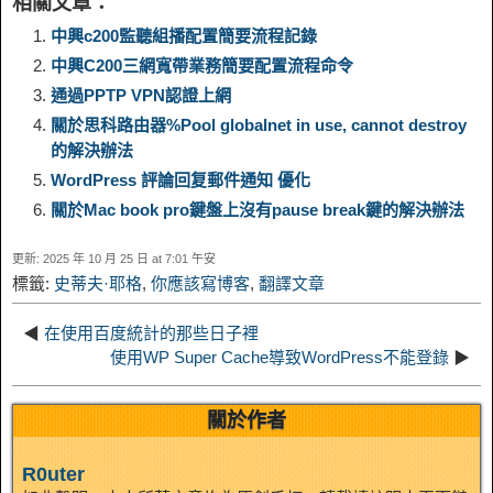
相關文章：
y
e
e
t
t
a
n
a
中興c200監聽組播配置簡要流程記錄
中興C200三網寬帶業務簡要配置流程命令
L
g
b
o
e
W
k
r
通過PPTP VPN認證上網
關於思科路由器%Pool globalnet in use, cannot destroy
i
r
o
d
r
e
e
e
的解決辦法
WordPress 評論回复郵件通知 優化
n
a
o
o
e
i
d
關於Mac book pro鍵盤上沒有pause break鍵的解決辦法
k
m
k
n
s
b
更新: 2025 年 10 月 25 日 at 7:01 午安
I
標籤:
史蒂夫·耶格
,
你應該寫博客
,
翻譯文章
t
o
n
◀
在使用百度統計的那些日子裡
使用WP Super Cache導致WordPress不能登錄
▶
關於作者
R0uter