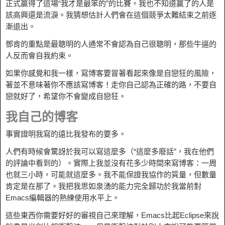
正式贏得了這場“我才是最笨的”的比賽。我也不知道贏了的人是
該高興還是流淚。我猜想估計人們會在這個競爭太難結束之前逐
漸退出。
鄧肯的重點是最聰明的人通常不會認為自己很聰明，那些牛逼的
人反而會自我約束。
如果你感覺和我一樣，寫博客要冒著看起來像是自戀狂的風險，
著並不意味著你不應該寫博客！走你自己認為正確的路，不要自
戀就好了，希望你不會變成自戀狂。
我自己的博客
事實證明我寫的遠比我發布的要多。
人們有時候會驚訝於我可以寫這麼多（“這麼多廢話”，我在他們
的評論中看到的）。實際上我並沒有花多少時間來寫博客：一周
也就三小時，可能就這麼多。我不能保證我協作的質量，但數量
肯定是在那了。我把我思如泉湧的能力完全歸功於我當前對
Emacs編輯器的熟練使用水平上。
這些東西你需要好好的審視自己來理解，Emacs比起Eclipse來說