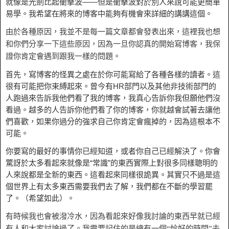
就像是光劍比起衝擊波——但是衝擊波對於別人來說可能更簡單
易學。我希望在將來的博客中能夠有機會來詳細的講講這個。
由於各種原因，我並不是每一篇文章都會發表出來，這裡我也想
和你們分享一下這些原因，因為一旦你認真的開始寫博客，我保
證你肯定會遇到跟我一樣的問題。
首先，寫博客的怪異之處在於你可能寫給了各種各樣的讀者。這
很有可能把你束縛起來。曾今有HR部門以及其他非技術部門的
人跑過來告訴我他們看了我的博客，我真心告訴你我但願他們沒
看過。越多的人告訴你他們看了你的博客，你就越會試著去讓他
們喜歡，如果你過分的強求自己你肯定會瘋掉的，因為這根本不
可能。
你要寫的最好的事情你已經知道，或者你自己已經解決了。你會
驚訝於太多看起來就像是“常識”的東西實際上對很多同樣聰明的
人來說都是全新的東西。這看起來同樣很詭異。其實只不過是這
個世界上有太多東西需要我們去了解，我們都在不斷的學習罷
了。（希望如此）。
有時候我也會被潑冷水，因為看起來好像我討論的東西早就已經
有人和大家討論過了。我需要記住的是總有一個“恰好的時間”去