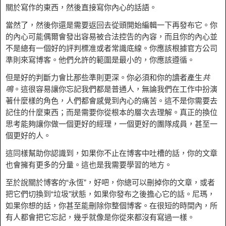
關於寫作的東西，然後直接寫你內心的話語。
當然了，然後你還是需要返回去從頭開始編輯一下再發布它。你
的內心可能偶爾會發出容易被合法控告的內容，而且你的內心並
不是總有一個好的評判標准或者常識底線。你應該根據官方公司
準則來寫博客。他們允許的範圍是最小的，你應該遵循。
但是好的判斷力會比那些準則更深。你必須和你的讀者產生
共
鳴
。這很容易讓你忘記我們都是普通人，無論我們在工作中扮演
著什麼樣的角色，人們都會感覺到內心的痛苦。這不是你需要去
記住的什麼東西；而是需要你從根本的層次去理解。真正的換位
思考能夠讓你做一個更好的經理，一個更好的團隊成員，甚至一
個更好的人。
這同樣幫助你認識到，如果你不止在博客中吐槽的話，你的文章
也會擁有更多的分量。這也是我需要學習的地方。
至於說關於博客的“永恆”，好吧，你總可以刪掉你的文章，或者
把它們切換到“垃圾”狀態，如果你發布之後擔心它的話。尼瑪，
如果你想的話，你甚至能刪除你整個博客。在很短的時間內，所
有人都會把它忘記，幾乎就像是你從來都沒有寫過一樣。