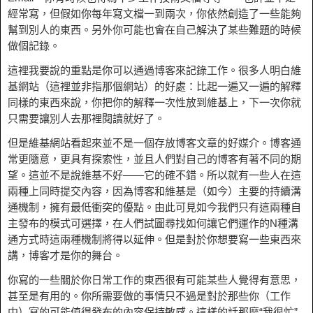
經常寫，但假如你每年寫文檔一到兩次，你依然創造了一些能夠
幫到別人的東西。另外你可能也會在自己解決了某些難題的時候
做個記錄。
這裡我要說的重點是你可以通過博客來記錄工作。很多人明白維
基網站（這裡並非指那個網站）的好處：比起一遍又一遍的解釋
同樣的東西來說，你把你的解釋一次性放到維基上，下一次你就
只需要讓別人去那裡閱讀就好了。
但是維基網站看起來並不是一個存放博客文章的好媒介。博客通
常更隨意，更具有探索性，並且人們對自己的博客有著不同的期
望。這並不是說維基不好——它的確不錯。所以就有一些人在這
兩種上同時提交內容，因為博客和維基是（如今）主要的持續溝
通機制，擁有最低衝突的優點。由此可見如今我們只有這兩種自
主發布的模式可選擇，在人們試圖尋找如何讓它們運作的N種溝
通方式時這兩種機制將得以延伸。但是對於你想要寫一些東西來
講，博客才是你的舞台。
你寫的一些關於你日常工作的東西很有可能某些人覺得有意思，
甚至是有用的。你所需要做的事情只不過是對於那些你（工作
中）寫的可能值得發布的內容保持敏感。這樣的話那麼“我很忙”