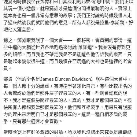
晚宴的時候我坐在鄧肯和來自奧萊利的邦妮·希恩中間，我們正以
其玩一個小遊戲，就是猜誰才是這個包間裡最聰明的人。實際上
這本身也是一個非常有意思的故事；我們正討論的時候幾個人走
了過來然後我們就問他們的意見，所有人都說是拉里·泰斯勒，好
吧他大獲全勝。
總之，鄧肯跟我說了一個大會——一個秘密，會員制的事情，這
些牛逼的大腦從世界各地跑過來討論“誰知道”。我並沒有得到更
多的細節，而且我也不確定我是不是能這些他告訴我的東西，只
是聽起來貌似很牛逼，而且幾個在亞馬遜的大神也是這裡的老會
員。
鄧肯（他的全名是James Duncan Davidson）說在這個大會中，
每一個人都十分的謙虛，有時還爭著淡化自己。有些比較出名的
人會驚訝於他們是那件屋子裡最笨的人，有一些則會認真的說
不，我才是這個房間裡最笨的人，真的，我才是那個最笨的。很
快所有人都想要當那個最笨的，他們和互相競爭，用最具有說服
力的理由來證明自己才是那個最笨的。這是一種自相矛盾的競
爭，只有那些極客才會喜歡。
當時晚宴上有好多激烈的討論，所以我也沒聽出來究竟是誰最終