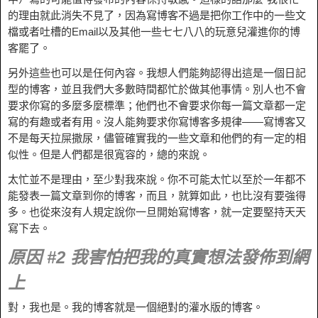
的理由就此消失不見了，因為寫博客不過是把你工作中的一些文
檔或者吐槽的Email以及其他一些七七八八的玩意兒灌進你的博
客罷了。
另外這些也可以是任何內容。我想人們能夠認得出這是一個日記
型的博客，並且我們大多數時間都忙於做其他事情。別人也不會
要求你寫的多麼多麼標準；他們也不會要求你每一篇文章都一定
寫的有趣或者有用。沒人能夠要求你寫博客多規律——寫博客又
不是每天拉屎撒尿，儘管確實我的一些文章和他們的有一定的相
似性。但是人們都是很寬容的，總的來說。
太忙並不是理由，至少對我來說。你不可能太忙以至於一年都不
能發表一篇文章到你的博客，而且，就算如此，也比沒有要強得
多。也從來沒有人規定說你一旦開始寫博客，就一定要堅持天天
寫下去。
原因 #2 我害怕把我的真實想法發佈到網
上
對，我也是。我的博客就是一個絕對的灌水版的博客。