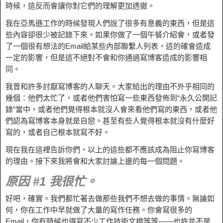
時候，這反而會讓你對它們的理解更加透徹。
我在亞馬遜工作的時候發現人們說了很多有意義的東西，但是這
些內容卻很少被記錄下來。如果你做了一個午餐介紹會，或者發
了一個很有想法的Email給某些內部聯繫人列表，這的確會造成
一定的影響，但是這不絕對不會和你通過寫博客造成的影響相
同。
我曾和許多討厭寫博客的人聊天。大家給出的理由不外乎相同的
幾個：他們太忙了，或者他們害怕寫一些東西發佈到“永久公開記
錄”當中，或者他們覺得根本就沒人會來看他們寫的東西，或者他
們認為寫博客本身就是自戀。甚至有些人覺得根本就沒有什麼好
寫的，或者自己根本就寫不好。
現在我在這裡告訴你們，以上的這些都不應該成為阻止你寫博客
的理由。接下來我將會和大家討論上邊的每一個問題。
原因 #1 我很忙。
好吧，確實。我們都忙著去做那些我們不想去做的事情。無論如
何，你在工作中早就做了大量的寫作任務。你會寫很多的
Email，你有時候也得寫不少工作技術文檔等等——也許並不是