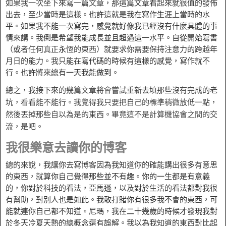
如果我一次坐下來寫一篇文章，那這篇文章看起來就很值的發佈
出去，至少當時是這樣。也許這就是我在寫作生涯上當時的水
平。如果我不能一次寫完，感覺就好像我已經沒有什麼具體的事
情來講。我倒是希望我能成長並且超過這一水平。自從開始寫書
（或者任何真正永恆的東西）就要求你需要保持注意力的跨越年
月日的能力。我只能在寫代碼的時候有這樣的感覺，寫作就不
行。也許將來總有一天我能做到。
總之，我接下來的幾篇文章將會嘗試重新去填那些沒有完成的老
坑，看看能不能行。我覺得我只要把自己的標準稍微放低一點，
然後丟掉那些自以為是的東西。畢竟這不是計算機協會之間的交
流，是吧。
我很樂意去讀你的博客
總的來說，我讓你去寫博客因為我知道你的確能講出很多有意思
的東西，就算你自己覺得那些並不有趣。你的一生都是有意義
的，你對於科技的看法，亞馬遜，以及對於生活的看法都對我很
有幫助，對別人也是如此。我敢打賭你有很多我不會的東西，可
能就連你自己都不知道。尼瑪，我在二十幾歲的時候才發現我對
於冬天冷夏天熱的總概念還有誤解。我以為我知道的東西對比起