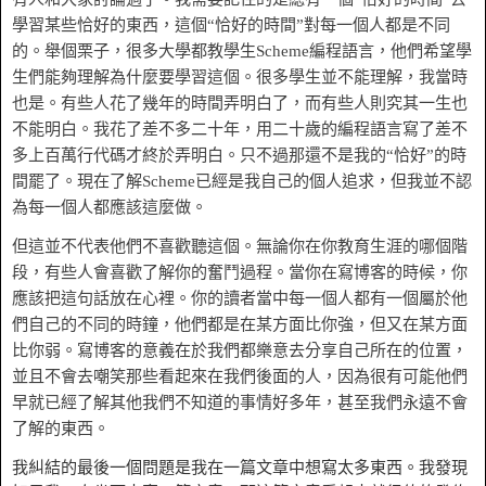
學習某些恰好的東西，這個“恰好的時間”對每一個人都是不同
的。舉個栗子，很多大學都教學生Scheme編程語言，他們希望學
生們能夠理解為什麼要學習這個。很多學生並不能理解，我當時
也是。有些人花了幾年的時間弄明白了，而有些人則究其一生也
不能明白。我花了差不多二十年，用二十歲的編程語言寫了差不
多上百萬行代碼才終於弄明白。只不過那還不是我的“恰好”的時
間罷了。現在了解Scheme已經是我自己的個人追求，但我並不認
為每一個人都應該這麼做。
但這並不代表他們不喜歡聽這個。無論你在你教育生涯的哪個階
段，有些人會喜歡了解你的奮鬥過程。當你在寫博客的時候，你
應該把這句話放在心裡。你的讀者當中每一個人都有一個屬於他
們自己的不同的時鐘，他們都是在某方面比你強，但又在某方面
比你弱。寫博客的意義在於我們都樂意去分享自己所在的位置，
並且不會去嘲笑那些看起來在我們後面的人，因為很有可能他們
早就已經了解其他我們不知道的事情好多年，甚至我們永遠不會
了解的東西。
我糾結的最後一個問題是我在一篇文章中想寫太多東西。我發現