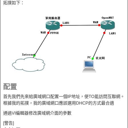
拓撲如下：
配置
首先我們先來給
廣域網
口配置一個
IP
地址，使
TO
能訪問互聯網。
根據我的拓撲，我的
廣域網
口應該選用
DHCP
的方式最合適
通過
VI
編輯器修改
廣域網
介面的參數
[警告]