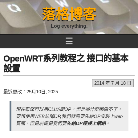
落格博客
Log everything.
☰
OpenWRT系列教程之 接口的基本
設置
2014 年 7 月 18 日
最近更改：25月10日, 2025
現在雖然可以用CLI訪問OP，但是卻什麼都做不了，
要想使用WEB訪問OP,我們就需要先給OP安裝上web
頁面，但是前提是我們要
先給OP連接上網絡
。