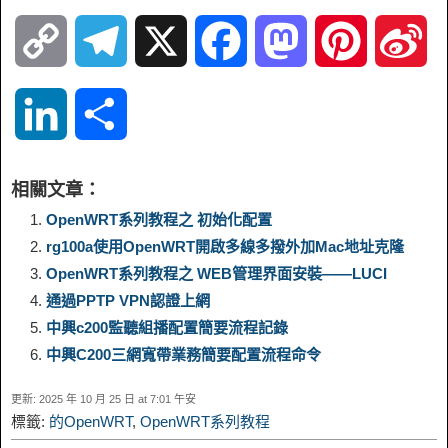
C
T
X
F
M
P
S
o
e
a
a
i
i
L
S
p
l
c
s
n
n
i
h
相關文章：
y
e
e
t
t
a
n
a
OpenWRT系列教程之 初始化配置
rg100a使用OpenWRT開啟多線多撥外加Mac地址克隆
L
g
b
o
e
W
k
r
OpenWRT系列教程之 WEB管理界面安裝——LUCI
通過PPTP VPN認證上網
i
r
o
d
r
e
e
e
中興c200監聽組播配置簡要流程記錄
n
a
o
o
e
i
中興C200三網寬帶業務簡要配置流程命令
d
更新: 2025 年 10 月 25 日 at 7:01 午安
k
m
k
n
s
b
標籤:
的OpenWRT
,
OpenWRT系列教程
I