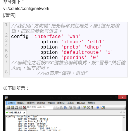
命令如下：
vi /cd etc/config/network
[/警告]
1
//我们用‘方向键’把光标移到红框处，按i键开始编
辑，把这些参数写进去。
2
config
'interface'
'wan'
3
option
'ifname'
'eth1'
4
option
'proto'
'dhcp'
5
option
'defaultroute'
'1'
6
option
'peerdns'
'0'
7
//编辑完之后按ESC键推出编辑模式，按“冒号”然后输
入wq，回车即可。
8
//wq表示“保存、退出”
如下圖所示：