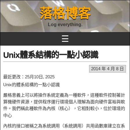
落格博客
Log everything.
☰
Unix體系結構的一點小認識
2014 年 4 月 8 日
最近更改：25月10日, 2025
Unix的
體系結構的一點小認識
嚴格意義上可以將操作系統定義為一種軟件，這種軟件控制著計
算機硬件資源，提供程序運行環境個人理解為面向硬件富裕與軟
件。我們稱此種軟件為內核（
核心
），它相對較小，位於環境的
中心
內核的接口被稱之為系統調用（
系統調用
）共用函數庫建立在系