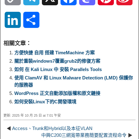
o
e
a
a
i
i
L
S
p
l
c
s
n
n
i
h
相關文章：
y
e
e
t
t
a
n
a
方便快捷 自用 搭建 TimeMachine 方案
關於重裝windows7覆蓋grub2的修復方案
L
g
b
o
e
W
k
r
如何 在 Kali Linux 中 安裝 Parallels Tools
使用 ClamAV 和 Linux Malware Detection (LMD) 保護你
i
r
o
d
r
e
e
e
的服務器
WordPress 正文自動添加版權和原文鏈接
n
a
o
o
e
i
d
如何安裝Linux下的C開發環境
k
m
k
n
s
b
更新: 2025 年 10 月 25 日 at 7:01 午安
I
t
o
◀
Access、Trunk和Hybrid以及本征VLAN
n
中興C200三網寬帶業務簡要配置流程命令
▶