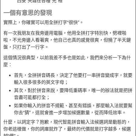
“西安”夾雜在各種“先”裡
一個有意思的發現
實際上，你確實可以用全拼打字“很快”。
有一次我朋友在我旁邊用電腦，他用全拼打字特別快，劈裡啪
啦，不光旁邊人看著爽，他自己也真的感覺很爽，但撓了半天鍵
盤，只打出了一行字。
這個情況很典型，以前我差不多也是如此，我們來分析一下為什
麼：
首先，全拼拼音碼長，決定了他要打一串拼音變成字，就要
輸入很多很多的英文字母；
其次，對於拼音來說，要降低重碼率，唯一的辦法就是把拼
音盡可能都打全；
如果你輸入的拼音不規範、甚至有錯誤，那麼輸入法就要幫
你去“猜”，這就會進一步增加候選數量，從而降低效率。
什麼，以詞定字？抱歉，現代智能拼音輸入法候選詞是動態的，
你老這樣做，你的詞庫就炸了，最終的代價就是打字越多，候選
越“傻”。