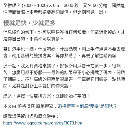
全拼呢？ (7000 – 1000) X 0.5 = 3000 秒，又名 50 分鐘。顯然這
個時間實際上兩者都還要翻個幾倍，但比例可見一斑。
慢就是快，少就是多
信息爆炸的當下，你可以輕易獲得任何知識，但能消化掉的，才
是你自己的，千萬不可以貪多。
雙拼這事也一樣，什麼輔碼、什麼碼表，剛上手時通通不要去理
會，就用基礎的雙拼方案。等你熟悉了，再去了解進階內容。
這一點，我太有資格來講了，好多新用戶會卡在這一步，很痛
苦，怎麼用都不舒服——最終的結果是不小心掛載了碼表、開啟
了輔碼……這些高級的東西是很厲害，但掌握它們需要一點點時
間，尤其是對新上手雙拼的你來說。
總之，選擇一個雙拼方案，立即開始打字吧！
本文由 落格博客 原創撰寫：
落格博客
»
到底“雙拼”是個啥？
轉載請保留出處和原文鏈接：
https://www.logcg.com/archives/3073.html