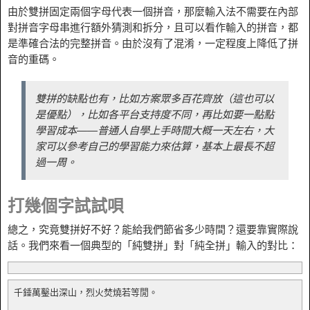
由於雙拼固定兩個字母代表一個拼音，那麼輸入法不需要在內部
對拼音字母串進行額外猜測和拆分，且可以看作輸入的拼音，都
是準確合法的完整拼音。由於沒有了混淆，一定程度上降低了拼
音的重碼。
雙拼的缺點也有，比如方案眾多百花齊放（這也可以
是優點），比如各平台支持度不同，再比如要一點點
學習成本——普通人自學上手時間大概一天左右，大
家可以參考自己的學習能力來估算，基本上最長不超
過一周。
打幾個字試試唄
總之，究竟雙拼好不好？能給我們節省多少時間？還要靠實際說
話。我們來看一個典型的「純雙拼」對「純全拼」輸入的對比：
千錘萬鑿出深山，烈火焚燒若等閒。
