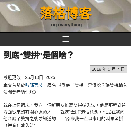
落格博客
Log everything.
☰
到底“雙拼”是個啥？
2018 年 9 月 7 日
最近更改：25月10日, 2025
本文首發於
數碼荔枝
，原名 《到底「雙拼」是個啥？聽雙拼輸入
法開發者給你說》
就在上個週末，我向一個新朋友推薦雙拼輸入法，他是那種對這
方面從來沒有關心過的人——就連“全拼”這個概念，也是在我向
他介紹了雙拼之後才知道的——“原來我一直以來用的叫做全拼
（拼音）輸入法”。