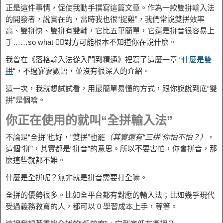
正是這件事情，促使我動手撰寫這篇文章。作為一款雙拼輸入法
的開發者，說實在的，當時我也很“捉雞”，我們常說雙拼效率
高、雙拼快、雙拼有雙輔，它比五筆簡單，它還是拼音很容易上
手……so what 🤷‍♂️對方可能根本不知道你在說什麼。
我曾在《落格輸入法從入門到精通》裡寫了這麼一章 “
什麼是雙
拼
“，不過寥寥數語，並沒有很深入的介紹。
這一次，我就想試試看，用最簡單易懂的方式，跟你說說到底“雙
拼”是個啥。
你正在使用的就叫“全拼輸入法”
不論是“全拼”也好，“雙拼”也罷
（其實還有“三拼”你怕不怕？）
，
這個“拼”，其實都是“拼音”的意思。所以不要害怕，你會拼音，那
麼這些就都不難。
什麼是全拼呢？無非就是拼音需要打全嘛。
全拼的優勢很多。比如全平台都有對應的輸入法；比如幾乎現代
受過義務教育的人，都可以 0 學習成本上手，等等。