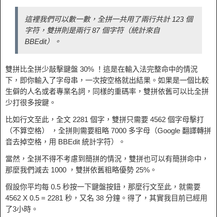
這裡我們可以數一數，全拼一共用了兩行共計 123 個
字符，雙拼則是兩行 87 個字符（統計來自
BBEdit）。
雙拼比全拼少敲擊鍵盤 30% ！這是在輸入法完整命中的情況
下，即你輸入了字母串，一次按空格就出結果。如果是一個比較
生僻的人名或者專業名詞，同樣的重碼率，雙拼依舊可以比全拼
少打很多按鍵。
比如行文至此，全文 2281 個字，雙拼只需要 4562 個字母擊打
（不算空格） ，全拼則需要粗略 7000 多字母（Google 翻譯轉拼
音去掉空格，用 BBEdit 統計字符）。
當然，全拼不得不考慮到簡拼的情況，雙拼也可以有簡拼命中，
那麼我們減去 1000 ，雙拼依舊粗略優勢 25%。
假設你平均每 0.5 秒按一下鍵盤按鈕，那麼行文至此，就需要
4562 X 0.5 = 2281 秒，又名 38 分鐘。得了，其實我目前已經用
了3小時。