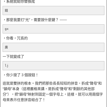
，系統就給你替換成
錢
，那麼我要打“光”，需要按什麼鍵？ ——
gx
，你看，冗長的
廣
一下就變成了
lj
，你少按了 3 個按鈕！
這就是雙拼的根本。我們把那些長長短短的拼音，拆成“聲母”和
“韻母”本身（這裡嚴格來講，是拆成“聲母”和“剩餘的其他部
分”），把“韻母”映射到固定一個字母上，這樣，就可以用兩個字
母來表示任意拼音組合了！