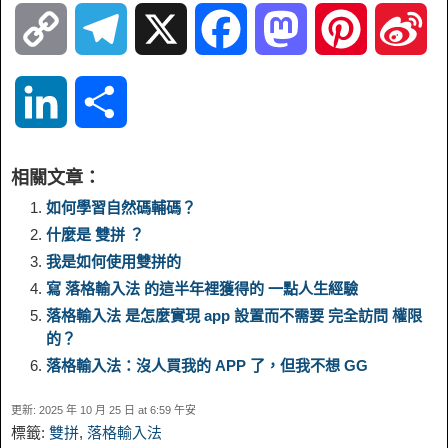
C
T
X
F
M
P
S
o
e
a
a
i
i
L
S
p
l
c
s
n
n
i
h
相關文章：
y
e
e
t
t
a
n
a
如何學習自然碼輔碼？
什麼是 雙拼 ？
L
g
b
o
e
W
k
r
我是如何使用雙拼的
寫 落格輸入法 的這半年裡獲得的 一點人生經驗
i
r
o
d
r
e
e
e
落格輸入法 是怎麼實現 app 設置而不需要 完全訪問 權限
的？
n
a
o
o
e
i
d
落格輸入法：沒人買我的 APP 了，但我不想 GG
k
m
k
n
s
b
更新: 2025 年 10 月 25 日 at 6:59 午安
I
標籤:
雙拼
,
落格輸入法
t
o