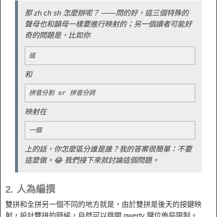
那 zh ch sh 怎麼辦呢？ ——問的好，這三個特殊的
聲母也和韻母一樣要進行映射的；另一個讀者可能好
奇的問題是，比如你
這
和
拼音分割 or 拼音分詞
映射在
一個
上的話，你怎麼區分誰是誰？我的答案很簡單：不要
這麼做。😂 我們接下來就討論這個問題。
2. 人為編撰
雙拼和全拼另一個不同的地方就是，由於雙拼是後天的按鍵映
射，設計雙拼的時候，自然可以跳開 qwerty 鍵位佈局限制。