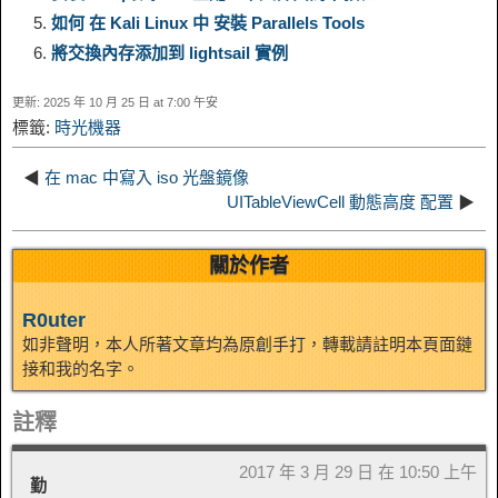
e
e
如何 在 Kali Linux 中 安裝 Parallels Tools
n
a
o
o
e
i
將交換內存添加到 lightsail 實例
d
更新: 2025 年 10 月 25 日 at 7:00 午安
k
m
k
n
s
b
標籤:
時光機器
I
t
o
◀
在 mac 中寫入 iso 光盤鏡像
n
UITableViewCell 動態高度 配置
▶
關於作者
R0uter
如非聲明，本人所著文章均為原創手打，轉載請註明本頁面鏈
接和我的名字。
註釋
2017 年 3 月 29 日 在 10:50 上午
勤