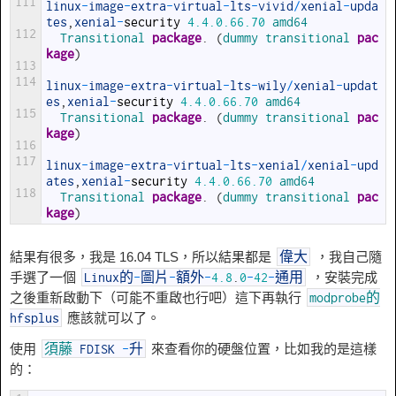
111
linux
-
image
-
extra
-
virtual
-
lts
-
vivid
/
xenial
-
upda
tes
,
xenial
-
security
4.4.0.66.70
amd64
112
Transitional 
package
.
(
dummy 
transitional 
pac
kage
)
113
114
linux
-
image
-
extra
-
virtual
-
lts
-
wily
/
xenial
-
updat
es
,
xenial
-
security
4.4.0.66.70
amd64
115
Transitional 
package
.
(
dummy 
transitional 
pac
kage
)
116
117
linux
-
image
-
extra
-
virtual
-
lts
-
xenial
/
xenial
-
upd
ates
,
xenial
-
security
4.4.0.66.70
amd64
118
Transitional 
package
.
(
dummy 
transitional 
pac
kage
)
結果有很多，我是 16.04 TLS，所以結果都是
，我自己隨
偉大
手選了一個
，安裝完成
Linux的
-
圖片
-
額外
-
4.8
.
0
-
42
-
通用
之後重新啟動下（可能不重啟也行吧）這下再執行
modprobe的
應該就可以了。
hfsplus
使用
來查看你的硬盤位置，比如我的是這樣
須藤
FDISK
-
升
的：