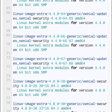
Linux 
kernel 
extra 
modules 
for
version
4.4.0
on
64
bit 
x86 
SMP
65
66
linux
-
image
-
extra
-
4.4.0
-
64
-
generic
/
xenial
-
updat
es
,
xenial
-
security
4.4.0
-
64.85
amd64
67
Linux 
kernel 
extra 
modules 
for
version
4.4.0
on
64
bit 
x86 
SMP
68
69
linux
-
image
-
extra
-
4.4.0
-
66
-
generic
/
xenial
-
updat
es
,
xenial
-
security
4.4.0
-
66.87
amd64
70
Linux 
kernel 
extra 
modules 
for
version
4.4.0
on
64
bit 
x86 
SMP
71
72
linux
-
image
-
extra
-
4.4.0
-
67
-
generic
/
xenial
-
updat
es
,
xenial
-
security
4.4.0
-
67.88
amd64
73
Linux 
kernel 
extra 
modules 
for
version
4.4.0
on
64
bit 
x86 
SMP
74
75
linux
-
image
-
extra
-
4.8.0
-
28
-
generic
/
xenial
-
secur
ity
4.8.0
-
28.30
~
16.04.1
amd64
76
Linux 
kernel 
extra 
modules 
for
version
4.8.0
on
64
bit 
x86 
SMP
77
78
linux
-
image
-
extra
-
4.8.0
-
30
-
generic
/
xenial
-
secur
ity
4.8.0
-
30.32
~
16.04.1
amd64
79