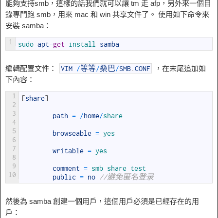
能夠支持smb，這樣的話我們就可以讓 tm 走 afp，另外來一個目
錄專門跑 smb，用來 mac 和 win 共享文件了。 使用如下命令來
安裝 samba：
1
sudo 
apt
-
get
install 
samba
編輯配置文件：
，在末尾追加如
VIM
/
等等
/
桑巴
/
SMB
.
CONF
下內容：
1
[
share
]
2
3
path
=
/
home
/
share
4
5
browseable
=
yes
6
7
writable
=
yes
8
9
comment
=
smb 
share 
test
10
public
=
no
//避免匿名登录
然後為 samba 創建一個用戶，這個用戶必須是已經存在的用
戶：