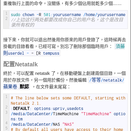
重複執行上面的命令，沒關係，有多少個佔用就乾多少個……
1
sudo 
chown
-
R
501
:
yourusername
/
home
/
yourusername
2
//上边这行两处都要改成你自己的用户名，这个是改目
录所有权的
接下來，你就可以退出然後用你原來的用戶登錄了，這時候再去
掛載的目錄看看，已經可寫。別忘了刪除那個臨時用戶：
須藤
則userdel
-
- [R
tempuss
配置Netatalk
終於，可以配置 netatalk 了，在移動硬盤上創建兩個目錄，一個
用於存放文件，另一個用於備份。然後編輯
/
等等
/
netatalk
/
，在文件最末尾寫：
蘋果卷
.
默認
1
# The line below sets some DEFAULT, starting with 
Netatalk 2.1.
2
:
DEFAULT
:
options
:
upriv
,
usedots
3
/
media
/
DataCenter
/
TimeMachine
"TimeMachine"
optio
ns
:
tm
4
/
media
/
DataCenter
/
NAS
"NAS"
5
# By default all users have access to their home 