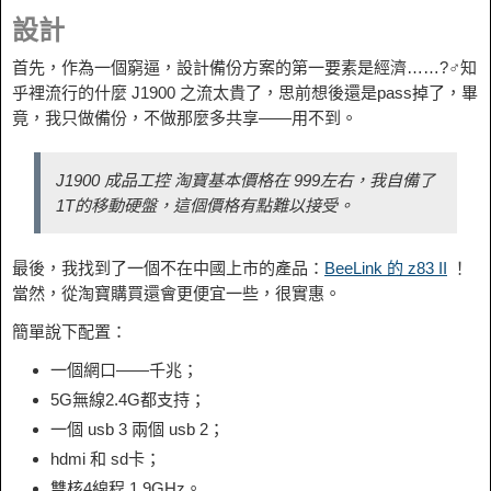
設計
首先，作為一個窮逼，設計備份方案的第一要素是經濟……?‍♂️知
乎裡流行的什麼 J1900 之流太貴了，思前想後還是pass掉了，畢
竟，我只做備份，不做那麼多共享——用不到。
J1900 成品工控 淘寶基本價格在 999左右，我自備了
1T的移動硬盤，這個價格有點難以接受。
最後，我找到了一個不在中國上市的產品：
BeeLink 的 z83 II
！
當然，從淘寶購買還會更便宜一些，很實惠。
簡單說下配置：
一個網口——千兆；
5G無線2.4G都支持；
一個 usb 3 兩個 usb 2；
hdmi 和 sd卡；
雙核4線程 1.9GHz。