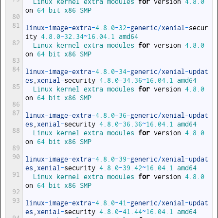
Linux 
kernel 
extra 
modules 
for
version
4.8.0
on
64
bit 
x86 
SMP
80
81
linux
-
image
-
extra
-
4.8.0
-
32
-
generic
/
xenial
-
secur
ity
4.8.0
-
32.34
~
16.04.1
amd64
82
Linux 
kernel 
extra 
modules 
for
version
4.8.0
on
64
bit 
x86 
SMP
83
84
linux
-
image
-
extra
-
4.8.0
-
34
-
generic
/
xenial
-
updat
es
,
xenial
-
security
4.8.0
-
34.36
~
16.04.1
amd64
85
Linux 
kernel 
extra 
modules 
for
version
4.8.0
on
64
bit 
x86 
SMP
86
87
linux
-
image
-
extra
-
4.8.0
-
36
-
generic
/
xenial
-
updat
es
,
xenial
-
security
4.8.0
-
36.36
~
16.04.1
amd64
88
Linux 
kernel 
extra 
modules 
for
version
4.8.0
on
64
bit 
x86 
SMP
89
90
linux
-
image
-
extra
-
4.8.0
-
39
-
generic
/
xenial
-
updat
es
,
xenial
-
security
4.8.0
-
39.42
~
16.04.1
amd64
91
Linux 
kernel 
extra 
modules 
for
version
4.8.0
on
64
bit 
x86 
SMP
92
93
linux
-
image
-
extra
-
4.8.0
-
41
-
generic
/
xenial
-
updat
es
,
xenial
-
security
4.8.0
-
41.44
~
16.04.1
amd64