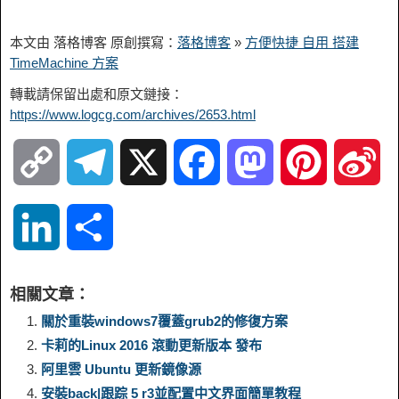
本文由 落格博客 原創撰寫：
落格博客
»
方便快捷 自用 搭建
TimeMachine 方案
轉載請保留出處和原文鏈接：
https://www.logcg.com/archives/2653.html
C
T
X
F
M
P
S
o
e
a
a
i
i
L
S
p
l
c
s
n
n
i
h
相關文章：
y
e
e
t
t
a
n
a
關於重裝windows7覆蓋grub2的修復方案
卡莉的Linux 2016 滾動更新版本 發布
L
g
b
o
e
W
k
r
阿里雲 Ubuntu 更新鏡像源
安裝back|跟踪 5 r3並配置中文界面簡單教程
i
r
o
d
r
e