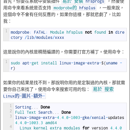
首先，你要在系統中安裝插件
，然後使
易於
安裝
hfsprogs
用命令來看系統是否支持
，一般來說，
modprobe的
hfsplus
這個命令不會有任何反應的，如果你這樣，那就悲劇了，比如
我：
1
modprobe
:
FATAL
:
Module 
hfsplus 
not
found 
in
dire
ctory
/
lib
/
modules
/
xxxx
這是說你的內核是精簡編譯的，你需要打官方補丁。使用命令：
1
sudo 
apt
-
get 
install 
linux
-
image
-
extra
-
$
(
uname
-
r
)
如果你的結果是找不到，那說明你用的是定製過的內核，那就需
要你自己來找了，使用命令來搜索可用的包：
易於
搜索
Linux的
-
圖片
-
額外
-
1
Sorting
.
.
.
Done
2
Full 
Text 
Search
.
.
.
Done
3
linux
-
image
-
extra
-
4.4.0
-
1003
-
gke
/
xenial
-
updates
4.4.0
-
1003.3
amd64
4
Linux 
kernel 
extra 
modules 
for
version
4.4.0