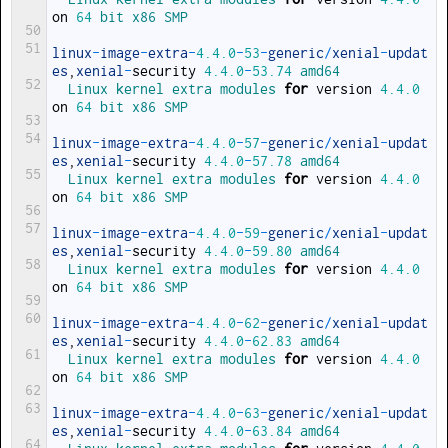
on
64
bit 
x86 
SMP
50
51
linux
-
image
-
extra
-
4.4.0
-
53
-
generic
/
xenial
-
updat
es
,
xenial
-
security
4.4.0
-
53.74
amd64
52
Linux 
kernel 
extra 
modules 
for
version
4.4.0
on
64
bit 
x86 
SMP
53
54
linux
-
image
-
extra
-
4.4.0
-
57
-
generic
/
xenial
-
updat
es
,
xenial
-
security
4.4.0
-
57.78
amd64
55
Linux 
kernel 
extra 
modules 
for
version
4.4.0
on
64
bit 
x86 
SMP
56
57
linux
-
image
-
extra
-
4.4.0
-
59
-
generic
/
xenial
-
updat
es
,
xenial
-
security
4.4.0
-
59.80
amd64
58
Linux 
kernel 
extra 
modules 
for
version
4.4.0
on
64
bit 
x86 
SMP
59
60
linux
-
image
-
extra
-
4.4.0
-
62
-
generic
/
xenial
-
updat
es
,
xenial
-
security
4.4.0
-
62.83
amd64
61
Linux 
kernel 
extra 
modules 
for
version
4.4.0
on
64
bit 
x86 
SMP
62
63
linux
-
image
-
extra
-
4.4.0
-
63
-
generic
/
xenial
-
updat
es
,
xenial
-
security
4.4.0
-
63.84
amd64
64