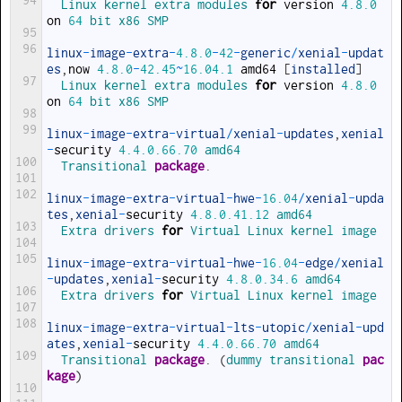
94
Linux 
kernel 
extra 
modules 
for
version
4.8.0
on
64
bit 
x86 
SMP
95
96
linux
-
image
-
extra
-
4.8.0
-
42
-
generic
/
xenial
-
updat
es
,
now
4.8.0
-
42.45
~
16.04.1
amd64
[
installed
]
97
Linux 
kernel 
extra 
modules 
for
version
4.8.0
on
64
bit 
x86 
SMP
98
99
linux
-
image
-
extra
-
virtual
/
xenial
-
updates
,
xenial
-
security
4.4.0.66.70
amd64
100
Transitional 
package
.
101
102
linux
-
image
-
extra
-
virtual
-
hwe
-
16.04
/
xenial
-
upda
tes
,
xenial
-
security
4.8.0.41.12
amd64
103
Extra 
drivers 
for
Virtual 
Linux 
kernel 
image
104
105
linux
-
image
-
extra
-
virtual
-
hwe
-
16.04
-
edge
/
xenial
-
updates
,
xenial
-
security
4.8.0.34.6
amd64
106
Extra 
drivers 
for
Virtual 
Linux 
kernel 
image
107
108
linux
-
image
-
extra
-
virtual
-
lts
-
utopic
/
xenial
-
upd
ates
,
xenial
-
security
4.4.0.66.70
amd64
109
Transitional 
package
.
(
dummy 
transitional 
pac
kage
)
110