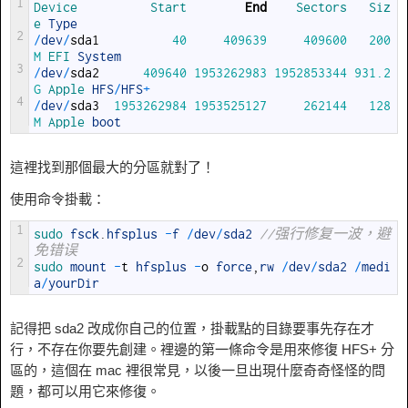
1
Device          
Start        
End
Sectors   
Siz
e 
Type
2
/
dev
/
sda1
40
409639
409600
200
M
EFI 
System
3
/
dev
/
sda2
409640
1953262983
1952853344
931.2
G
Apple 
HFS
/
HFS
+
4
/
dev
/
sda3
1953262984
1953525127
262144
128
M
Apple 
boot
這裡找到那個最大的分區就對了！
使用命令掛載：
1
sudo 
fsck
.
hfsplus
-
f
/
dev
/
sda2
//强行修复一波，避
免错误
2
sudo 
mount
-
t
hfsplus
-
o
force
,
rw
/
dev
/
sda2
/
medi
a
/
yourDir
記得把 sda2 改成你自己的位置，掛載點的目錄要事先存在才
行，不存在你要先創建。裡邊的第一條命令是用來修復 HFS+ 分
區的，這個在 mac 裡很常見，以後一旦出現什麼奇奇怪怪的問
題，都可以用它來修復。