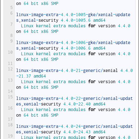
on
64
bit 
x86 
SMP
5
6
linux
-
image
-
extra
-
4.4.0
-
1005
-
gke
/
xenial
-
update
s
,
xenial
-
security
4.4.0
-
1005.6
amd64
7
Linux 
kernel 
extra 
modules 
for
version
4.4.0
on
64
bit 
x86 
SMP
8
9
linux
-
image
-
extra
-
4.4.0
-
1006
-
gke
/
xenial
-
update
s
,
xenial
-
security
4.4.0
-
1006.6
amd64
10
Linux 
kernel 
extra 
modules 
for
version
4.4.0
on
64
bit 
x86 
SMP
11
12
linux
-
image
-
extra
-
4.4.0
-
21
-
generic
/
xenial
4.4.0
-
21.37
amd64
13
Linux 
kernel 
extra 
modules 
for
version
4.4.0
on
64
bit 
x86 
SMP
14
15
linux
-
image
-
extra
-
4.4.0
-
22
-
generic
/
xenial
-
updat
es
,
xenial
-
security
4.4.0
-
22.40
amd64
16
Linux 
kernel 
extra 
modules 
for
version
4.4.0
on
64
bit 
x86 
SMP
17
18
linux
-
image
-
extra
-
4.4.0
-
24
-
generic
/
xenial
-
updat
es
,
xenial
-
security
4.4.0
-
24.43
amd64
19
Linux 
kernel 
extra 
modules 
for
version
4.4.0