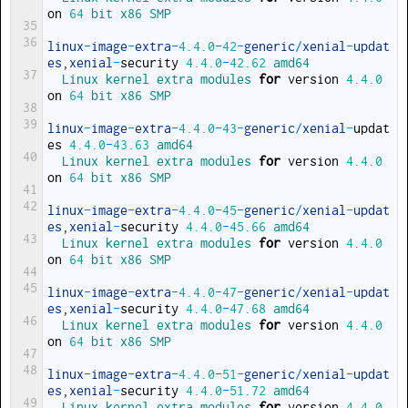
on
64
bit 
x86 
SMP
35
36
linux
-
image
-
extra
-
4.4.0
-
42
-
generic
/
xenial
-
updat
es
,
xenial
-
security
4.4.0
-
42.62
amd64
37
Linux 
kernel 
extra 
modules 
for
version
4.4.0
on
64
bit 
x86 
SMP
38
39
linux
-
image
-
extra
-
4.4.0
-
43
-
generic
/
xenial
-
updat
es
4.4.0
-
43.63
amd64
40
Linux 
kernel 
extra 
modules 
for
version
4.4.0
on
64
bit 
x86 
SMP
41
42
linux
-
image
-
extra
-
4.4.0
-
45
-
generic
/
xenial
-
updat
es
,
xenial
-
security
4.4.0
-
45.66
amd64
43
Linux 
kernel 
extra 
modules 
for
version
4.4.0
on
64
bit 
x86 
SMP
44
45
linux
-
image
-
extra
-
4.4.0
-
47
-
generic
/
xenial
-
updat
es
,
xenial
-
security
4.4.0
-
47.68
amd64
46
Linux 
kernel 
extra 
modules 
for
version
4.4.0
on
64
bit 
x86 
SMP
47
48
linux
-
image
-
extra
-
4.4.0
-
51
-
generic
/
xenial
-
updat
es
,
xenial
-
security
4.4.0
-
51.72
amd64
49
Linux 
kernel 
extra 
modules 
for
version
4.4.0