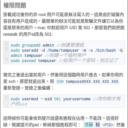
權限問題
掛載成功後你的非 root 用戶可能是無法寫入的，這是由於磁盤內
容自有用戶造成的，最簡單的辦法可能就是欺騙文件讓它以為你
還是原來的用戶。mac 中默認用戶 UID 是 501，那麼我們就把跑
netatalk 的用戶id改為 501:
1
sudo 
groupadd 
admin
//创建管理组
2
sudo 
useradd
-
d
/
home
/
tempuser
-
m
-
s
/
bin
/
bash
-
G
admin 
tempuser
//创建一个临时用户
3
sudo 
passwd 
tempuser
//给用户一个密码，别忘记了
做完之後退出當前用戶，然後用這個臨時用戶進去，如果你用的
是 ssh，那麼就退出來，用
SSH
tempuss
@
XXX
.
XXX
.
XXX
.
XXX
重新登錄。登錄之後繼續：
1
sudo 
usermod
--
uid
501
yourusername
//改你刚才用
户的uid
這時候你可能會收到提示說還有進程在佔用，不能改。這很好
辦，根據提示的pid，幹掉那個進程即可：
然後
須藤
殺
<
PID
>