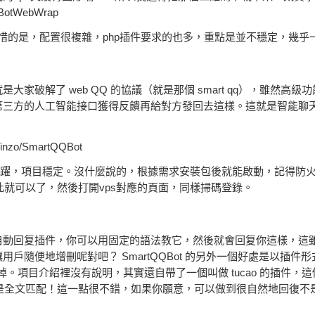
BotWebWrap
過可惜的是，配置很複雜，php插件要求的也多，重點是並不穩定，幾乎
破解了 web QQ 的協議（就是那個 smart qq），雖然高級
第三方的人工智能接口獲得反饋再給對方發回去這樣。這就是智能聊
o/SmartQQBot
活躍，項目穩定。沒什麼說的，根據需求安裝包後就能啟動，記得防火牆開
就可以了，然後打開vps對應的頁面，同樣掃碼登錄。
調戲的自動回复插件，你可以用固定的語法教它，然後就會回复你這樣，這
隨便地增刪呢對吧？ SmartQQBot 的另外一個好處是以插件
關掉。項目介紹裡沒有說明，其實還自帶了一個叫做 tucao 的插件，
而不是全文匹配！這一點很不錯，如果你願意，可以做到很自然地回復不