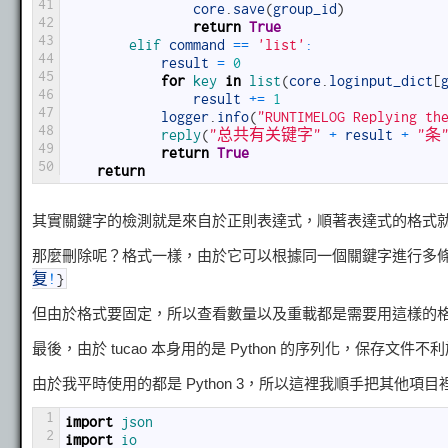
41
core
.
save
(
group_id
)
42
return
True
43
elif 
command
==
'list'
:
44
result
=
0
45
for
key 
in
list
(
core
.
loginput_dict
[
46
result
+=
1
47
logger
.
info
(
"RUNTIMELOG Replying th
48
reply
(
"总共有关键字"
+
result
+
"条
49
return
True
50
return
其實關鍵字的檢測就是來自於正則表達式，順著表達式的格式
那麼刪除呢？格式一樣，由於它可以根據同一個關鍵字進行多
复
!
}
但由於格式要固定，所以查看數量以及重載都是需要用這樣的
最後，由於 tucao 本身用的是 Python 的序列化，保存文件
由於我平時使用的都是 Python 3，所以這裡我順手把其他項
1
import
json
2
import
io