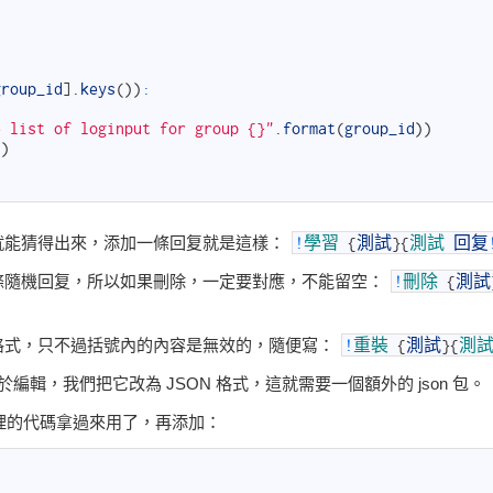
group_id
]
.
keys
(
)
)
:
e list of loginput for group {}"
.
format
(
group_id
)
)
"
)
就能猜得出來，添加一條回复就是這樣：
!
學習
{
測試
}
{
測試
回复
條隨機回复，所以如果刪除，一定要對應，不能留空：
!
刪除
{
測試
格式，只不過括號內的內容是無效的，隨便寫：
!
重裝
{
測試
}
{
測
不利於編輯，我們把它改為 JSON 格式，這就需要一個額外的 json 包。
目裡的代碼拿過來用了，再添加：