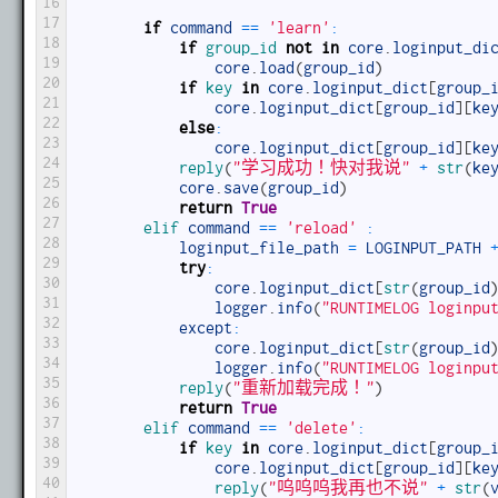
16
17
if
command
==
'learn'
:
18
if
group_id 
not
in
core
.
loginput_di
19
core
.
load
(
group_id
)
20
if
key 
in
core
.
loginput_dict
[
group_
21
core
.
loginput_dict
[
group_id
]
[
ke
22
else
:
23
core
.
loginput_dict
[
group_id
]
[
ke
24
reply
(
"学习成功！快对我说"
+
str
(
ke
25
core
.
save
(
group_id
)
26
return
True
27
elif 
command
==
'reload'
:
28
loginput_file_path
=
LOGINPUT_PATH
29
try
:
30
core
.
loginput_dict
[
str
(
group_id
31
logger
.
info
(
"RUNTIMELOG loginpu
32
except
:
33
core
.
loginput_dict
[
str
(
group_id
34
logger
.
info
(
"RUNTIMELOG loginpu
35
reply
(
"重新加载完成！"
)
36
return
True
37
elif 
command
==
'delete'
:
38
if
key 
in
core
.
loginput_dict
[
group_
39
core
.
loginput_dict
[
group_id
]
[
ke
40
reply
(
"呜呜呜我再也不说"
+
str
(