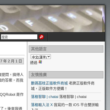
其他語言
17 年 2 月 1 日
通過
複提問，搞得人
友情推廣
輯的答案，而我
數碼荔枝正版軟件商城
老牌正版軟件商
城，正版軟件方便購！
QRobot 是作
落格智聊 | chatai
落格智聊 | chatai
落格輸入法 X
我寫的一款 iOS 平台雙拼輸
事了。後來我通