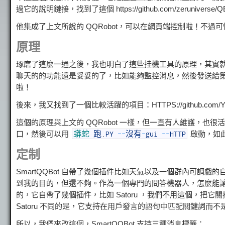
過它的說明鏈接，找到了這個 https://github.com/zeruniverse/Q
他集成了上文所說的 QQRobot，可以在網頁端控制啦！不
原理
琢磨了這麼一通之後，我也明白了這些挂機工具的原理，其實就是大家
聊天的的功能還是妥妥的了，比如能夠監控消息，然後發送給
啦！
後來，我又找到了一個比較活躍的項目：HTTPS://github.com/Yinz
這個的原理與上文的 QQRobot 一樣，但一直有人維護，也很
口，然後可以用
啟動，如此
蟒蛇
跑
.
PY
--
沒有
-
gui
--
HTTP
定制
SmartQQBot 自帶了幾個插件比如天氣以及一個群內可
到我的目的，但還不夠。作為一個專門的問答機器人，怎麼能讓用戶
的，它自帶了幾個插件，比如 Satoru ，我們不用這個，把它
Satoru 不同的是，它支持在用戶發言的語句中匹配關鍵詞
所以，我們來改這個，SmartQQBot 支持三種消息標籤：