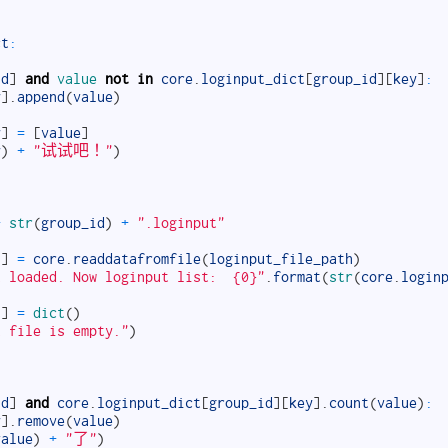
ct
:
id
]
and
value 
not
in
core
.
loginput_dict
[
group_id
]
[
key
]
:
y
]
.
append
(
value
)
y
]
=
[
value
]
y
)
+
"试试吧！"
)
+
str
(
group_id
)
+
".loginput"
)
]
=
core
.
readdatafromfile
(
loginput_file_path
)
t loaded. Now loginput list:  {0}"
.
format
(
str
(
core
.
login
)
]
=
dict
(
)
t file is empty."
)
id
]
and
core
.
loginput_dict
[
group_id
]
[
key
]
.
count
(
value
)
:
y
]
.
remove
(
value
)
value
)
+
"了"
)