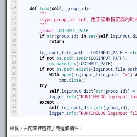
13
14
def
load
(
self
,
group_id
)
:
15
"""
16
        :type group_id: int, 用于读取指定群的
17
        """
18
global
LOGINPUT_PATH
19
if
str
(
group_id
)
in
set
(
self
.
loginput_d
20
return
21
22
loginput_file_path
=
LOGINPUT_PATH
+
st
23
if
not
os.path
.
isdir
(
LOGINPUT_PATH
)
:
24
os
.
makedirs
(
LOGINPUT_PATH
)
25
if
not
os.path
.
exists
(
loginput_file_pat
26
with
open
(
loginput_file_path
,
"w"
)
27
tmp
.
close
(
)
28
try
:
29
self
.
loginput_dict
[
str
(
group_id
)
]
=
30
logger
.
info
(
"RUNTIMELOG loginput lo
31
except
:
32
self
.
loginput_dict
[
str
(
group_id
)
]
=
33
logger
.
info
(
"RUNTIMELOG loginput fi
最後，去配置裡選擇加載這個插件：