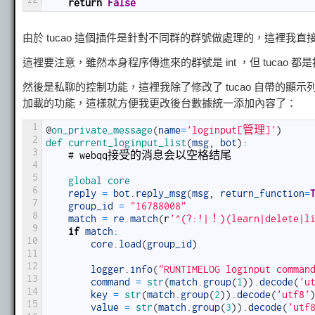
return
False
由於 tucao 這個插件是針對不同群的群號做處理的，這裡我
這裡要注意，雖然本身程序傳進來的群號是 int ，但 tucao 都
然後是私聊的控制功能，這裡我除了修改了 tucao 自帶的
加載的功能，這樣就方便我更改後台數據統一添加內容了：
1
@
on_private_message
(
name
=
'loginput[管理]'
)
2
def 
current_loginput_list
(
msg
,
bot
)
:
3
#
webqq
接受的消息会以空格结尾
4
5
global 
core
6
reply
=
bot
.
reply_msg
(
msg
,
return_function
=
7
group_id
=
"16788008"
8
match
=
re
.
match
(
r
'^(?:!|！)(learn|delete|li
9
if
match
:
10
core
.
load
(
group_id
)
11
12
logger
.
info
(
"RUNTIMELOG loginput comman
13
command
=
str
(
match
.
group
(
1
)
)
.
decode
(
'u
14
key
=
str
(
match
.
group
(
2
)
)
.
decode
(
'utf8'
15
value
=
str
(
match
.
group
(
3
)
)
.
decode
(
'utf