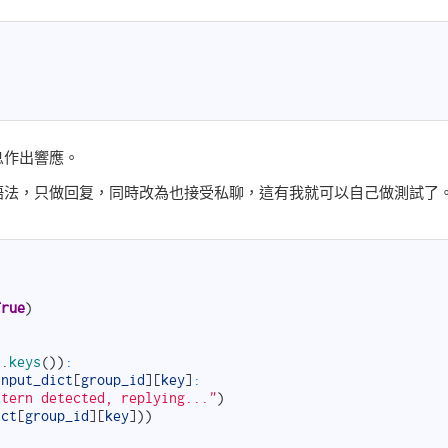
息作出響應。
語法，只做回复，同時改為也接受私聊，這有我就可以自己做測試了
True
)
]
.
keys
(
)
)
:
input_dict
[
group_id
]
[
key
]
:
ttern detected, replying..."
)
ict
[
group_id
]
[
key
]
)
)