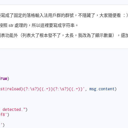
直接寫成了固定的落格輸入法用戶群的群號，不隱藏了，大家隨便看 ：
是按照 str 處理的，所以這裡要寫成字符串。
顯示列表功能外（列表大了根本發不了，太長，我改為了顯示數量），還
True
)
st|reload)(?:\s?){(.+)}(?:\s?){(.+)}'
,
msg
.
content
)
d detected."
)
tf8'
)
)
8'
)