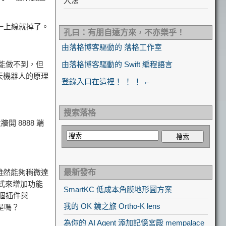
入法
一上線就掉了。
孔曰：有朋自遠方來，不亦樂乎！
由落格博客驅動的 落格工作室
功能做不到，但
由落格博客驅動的 Swift 編程語言
天機器人的原理
登錄入口在這裡！ ！ ！ ←
搜索落格
 8888 端
雖然能夠稍微達
最新發布
形式來增加功能
SmartKC 低成本角膜地形圖方案
這個插件與
我的 OK 鏡之旅 Ortho-K lens
是嗎？
為你的 AI Agent 添加記憶宮殿 mempalace