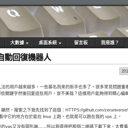
大數據
桌面系統
留言板
我是誰？
自動回復機器人
20
入法的用戶越來越多，一些慕名而來的新手也多了。很多常見問題重
捕捉那些關鍵字然後回复這些用戶，豈不美哉？這樣用戶能夠得到精心編
先找到了這個：HTTPS://github.com/zeruniverse/Q
中它的地方在於能在 linux 上跑，也就是可以跑在我的 vps 上。
的vps又沒有圖形端……所以我還得把那個二維碼下載下來，太費