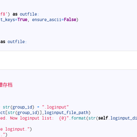
tf8'
)
as
outfile
:
rt_keys
=
True
,
ensure_ascii
=
False
)
as
outfile
:
吐槽存档
+
str
(
group_id
)
+
".loginput"
ict
[
str
(
group_id
)
]
,
loginput_file_path
)
ved. Now loginput list:  {0}"
.
format
(
str
(
self
.
loginput_d
ve loginput."
)
t."
)