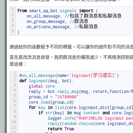
1
from
smart_qq_bot
.
signals 
import
(
2
on_all_message
,
/
/
包括了群消息和私聊消息
3
on_group_message
,
/
/
群消息
4
on_private_message
,
/
/
私聊消息
5
)
通過給你的函數賦予不同的標籤，可以讓你的插件對不同的消
首先是改改消息收發，我把群消息的權限減少，不再檢測控制
是這樣：
1
@
on_all_message
(
name
=
'loginput[学习遗忘]'
)
2
def
loginput
(
msg
,
bot
)
:
3
global
core
4
reply
=
bot
.
reply_msg
(
msg
,
return_function
=
5
group_id
=
"16788008"
6
core
.
load
(
group_id
)
7
for
key 
in
list
(
core
.
loginput_dict
[
group_id
8
if
str
(
key
)
in
msg
.
content 
and
core
.
log
9
logger
.
info
(
"RUNTIMELOG loginput pa
10
reply
(
random
.
choice
(
core
.
loginput_d
11
return
True
12