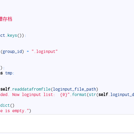
吐槽存档
ict
.
keys
(
)
)
:
r
(
group_id
)
+
".loginput"
h
)
:
as
tmp
:
self
.
readdatafromfile
(
loginput_file_path
)
aded. Now loginput list:  {0}"
.
format
(
str
(
self
.
loginput_
dict
(
)
le is empty."
)