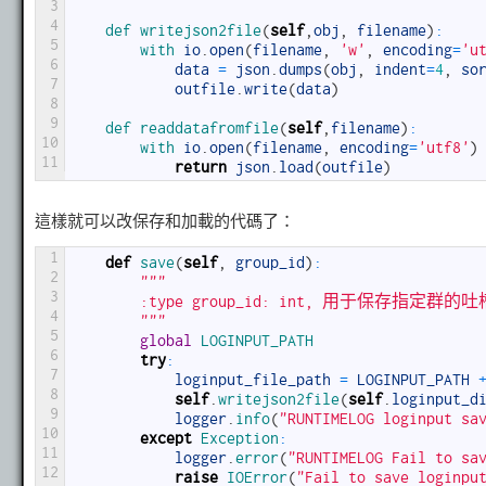
3
4
def 
writejson2file
(
self
,
obj
,
filename
)
:
5
with 
io
.
open
(
filename
,
'w'
,
encoding
=
'u
6
data
=
json
.
dumps
(
obj
,
indent
=
4
,
so
7
outfile
.
write
(
data
)
8
9
def 
readdatafromfile
(
self
,
filename
)
:
10
with 
io
.
open
(
filename
,
encoding
=
'utf8'
)
11
return
json
.
load
(
outfile
)
這樣就可以改保存和加載的代碼了：
1
def
save
(
self
,
group_id
)
:
2
"""
3
        :type group_id: int, 用于保存指定群的
4
        """
5
global
LOGINPUT_PATH
6
try
:
7
loginput_file_path
=
LOGINPUT_PATH
8
self
.
writejson2file
(
self
.
loginput_d
9
logger
.
info
(
"RUNTIMELOG loginput sa
10
except
Exception
:
11
logger
.
error
(
"RUNTIMELOG Fail to sa
12
raise
IOError
(
"Fail to save loginpu