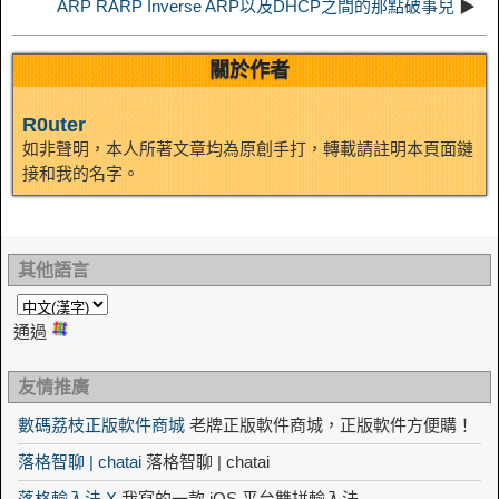
ARP RARP Inverse ARP以及DHCP之間的那點破事兒
▶
關於作者
R0uter
如非聲明，本人所著文章均為原創手打，轉載請註明本頁面鏈
接和我的名字。
其他語言
通過
友情推廣
數碼荔枝正版軟件商城
老牌正版軟件商城，正版軟件方便購！
落格智聊 | chatai
落格智聊 | chatai
落格輸入法 X
我寫的一款 iOS 平台雙拼輸入法