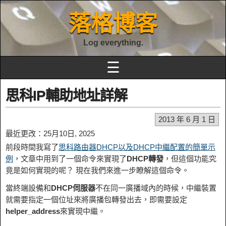
落格博客
Log everything.
☰
思科IP輔助地址詳解
2013 年 6 月 1 日
最近更改：25月10日, 2025
前段時間我寫了
思科路由器DHCP以及DHCP中繼配置的簡單示
例
，文章中用到了一個命令來實現了
DHCP轉發
，但這個功能究
竟是如何實現的呢？ 現在我們來進一步瞭解這個命令。
當終端設備和
DHCP伺服器
不在同一廣播域內的時候，中繼裝置
就需要指定一個位址來將廣播包轉發出去，即需要設定
helper_address
來實現中繼。