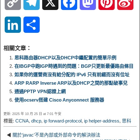
C
T
X
F
M
P
S
o
e
a
a
i
i
L
S
p
l
c
s
n
n
i
h
相關文章：
y
e
e
t
t
a
n
a
思科路由器DHCP以及DHCP中繼配置的簡單示例
在IBGP中跑IGP時遇到的問題：BGP只更新最優路由條目
L
g
b
o
e
W
k
r
如果你的運營商沒有給分配的 IPv6 只有前綴而沒有位址
ARP RARP Inverse ARP以及DHCP之間的那點破事兒
i
r
o
d
r
e
e
e
通過PPTP VPN認證上網
n
a
o
o
e
i
使用ocserv搭建 Cisco Anyconnect 服務器
d
更新: 2025 年 10 月 25 日 at 7:01 午安
k
m
k
n
s
b
標籤:
CCNA
,
dhcp
,
ip forward-protocol
,
ip helper-address
,
思科
I
t
o
◀
關於‘javac’不是內部​​或外部命令的解決辦法
n