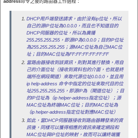
address
命令之後的路由器工作過程：
DHCP用戶端發送請求，由於沒有ip位址，所以
自己的源IP位址為0.0.0.0，而且也不知道目的
DHCP伺服器的位址，所以為廣播
255.255.255.255，即源IP為0.0.0.0；目的IP位址
為255.255.255.255；源MAC位址為自己MAC位
址；目的MAC位址為FF:FF:FF:FF:FF:FF
當路由器接收到該資訊，則對其進行替換，
用自
己的介面位址
（接收到資料包的介面，也就是終
端所在網段閘道）
來取代源位址0.0.0.0，
並且用
ip help-address 命令中指定的位址來取代目的位
址255.255.255.255，
即源IP為
（閘道位址）
；目
的IP位址為
（
ip helper-address指定位址
）
；源
MAC位址為終端MAC位址；目的MAC位址為
（
ip helper-address指定位址對應MAC位址
）
如此，當DHCP伺服器接收到路由器轉發來的資
訊後，同樣可以獲得相應的資訊來確定網段和
MAC位址與IP位址的映射，故而可以讓終端獲