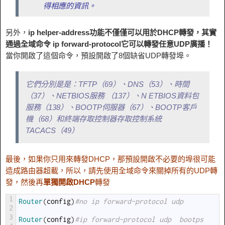
得相應的資訊。
另外，
ip helper-address功能不僅僅可以用於DHCP轉發，其實
通過全域命令 ip forward-protocol它可以轉發任意UDP廣播！
當你開啟了這個命令，預設開啟了8個缺省UDP轉發埠。
它們分別是是：TFTP（69）、DNS（53）、時間
（37）、NETBIOS服務 （137）、N ETBIOS資料包
服務（138）、BOOTP伺服器（67）、BOOTP客戶
機（68）和終端存取控制器存取控制系統
TACACS（49）
最後，如果你只用來轉發DHCP，那預設開啟不必要的埠很可能
造成路由器超載，所以，請先使用全域命令來關掉所有的UDP轉
發，然後再
單獨開啟DHCP
轉發
1
Router
(
config
)
#no ip forward-protocol udp
2
3
Router
(
config
)
#ip forward-protocol udp  bootps