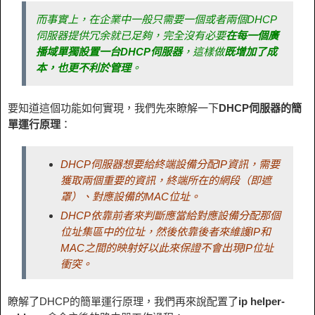
而事實上，在企業中一般只需要一個或者兩個DHCP
伺服器提供冗余就已足夠，完全沒有必要
在每一個廣
播域單獨設置一台DHCP伺服器
，這樣做
既增加了成
本，也更不利於管理
。
要知道這個功能如何實現，我們先來瞭解一下
DHCP伺服器的簡
單運行原理
：
DHCP伺服器想要給終端設備分配IP資訊，需要
獲取兩個重要的資訊，終端所在的網段（即遮
罩）、對應設備的MAC位址。
DHCP依靠前者來判斷應當給對應設備分配那個
位址集區中的位址，然後依靠後者來維護IP和
MAC之間的映射好以此來保證不會出現IP位址
衝突。
瞭解了DHCP的簡單運行原理，我們再來說配置了
ip helper-