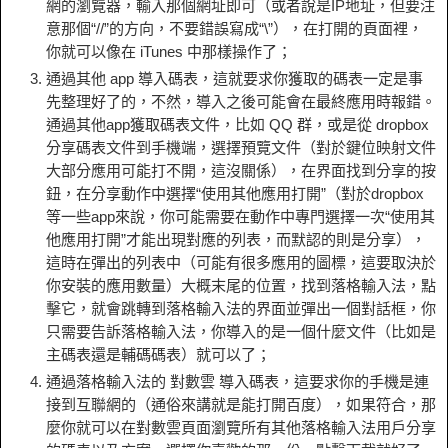
網的瀏覽器，輸入那個網址即可（或者說是IP地址，但要注
意那個“//”的方向，不要錯誤寫成“\”），在打開的頁面裡，
你就可以像在 iTunes 中那樣操作了；
通過其他 app 導入碼表，這就要求你獲取的碼表一定是事
先整理好了的，不然，導入之後可能會在最終應用時報錯。
通過其他app獲取碼表文件，比如 QQ 群，或是從 dropbox
分享碼表文件到手機端，選擇預覽文件（對於鍵位映射文件
大部分應用可能打不開，這沒關係），在界面找到分享的按
鈕，在分享動作中選擇“使用其他應用打開”（對於dropbox
等一些app來說，你可能需要在動作中專門選擇一次“使用其
他應用打開”才能出現對應的列表，而默認的則是分享），
這時在彈出的列表中（可能有很多應用的圖標，這要取決於
你安裝的應用數量）大概末尾的位置，找到落格輸入法，點
擊它，就會跳轉到落格輸入法的界面並彈出一個對話框，你
只需要告訴落格輸入法，你導入的是一個什麼文件（比如是
主碼表還是輔碼碼表）就可以了；
通過落格輸入法的 對數雲 導入碼表，這要求你的手機是連
接到互聯網的（通俗來講就是能打開百度），如果符合，那
麼你就可以在對數雲頁面瀏覽所有其他落格輸入法用戶分享