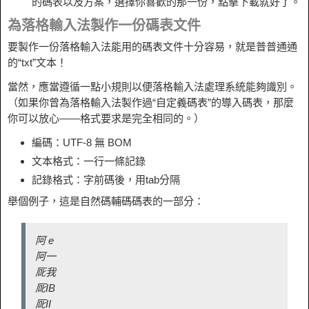
的碼表以及方案，選擇你喜歡的那一份，點擊下載就好了。
為落格輸入法製作一份碼表文件
要製作一份落格輸入法能用的碼表文件十分容易，就是普普通通
的“txt”文本！
當然，應當遵循一點小規則以便落格輸入法處理系統能夠識別。
（如果你曾為落格輸入法製作過“自定義碼表”的導入碼表，那麼
你可以放心——格式要求是完全相同的。）
編碼：UTF-8 無 BOM
文本格式：一行一條記錄
記錄格式：字前碼後，用tab分隔
舉個例子，這是自然碼輔碼碼表的一部分：
阿 e
阿一
厑我
厑IB
厑II