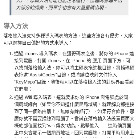
入），那輸入法可能也能正常運行，但輔碼會輔不出
大部分的詞彙，而單字也會有大量重碼出現。
導入方法
落格輸入法支持多種導入碼表的方法，這些方法各有優劣，大家
可以選擇自己偏好的方式來導入：
通過 iTunes 導入碼表，在獲得碼表之後，將你的 iPhone 連
接到電腦，打開 iTunes，在 iPhone 的 應用 頁面下方，可
以找到落格輸入法，你可以將主碼表拖進根目錄，將輔碼碼
表拖進“AssistCodes”目錄，或將鍵位映射文件拖入
“KeyMaps”目錄，隨後就可以在落格輸入法的對應界面看到
它們啦；
通過 Wifi 導入碼表，這就要求你的 iPhone 與電腦處於同一
個局域網內（如果你不知道什麼是局域網，就理解為都連接
到了同一個路由器上，無線有線都行），如果符合條件，那
麼你就不需要插線到電腦了。嘗試在落格輸入法設置頁面大
概底部位置找到“wifi 傳表”功能，點擊進入——這時候頁面
正中央會顯示一個網頁地址，回到電腦端，打開平時用來上