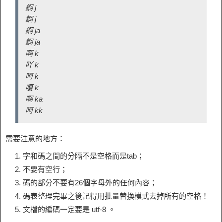
錒 j
錒 j
錒 ja
錒 ja
啊 k
吖 k
呵 k
嗄 k
啊 ka
呵 kk
需要注意的地方：
字和碼之間的分隔不是空格而是tab；
不要有空行；
碼的部分不要有26個字母外的任何內容；
碼表整理完畢之後記得用批量替換模式去掉所有的空格！
文檔的編碼一定要是 utf-8 。