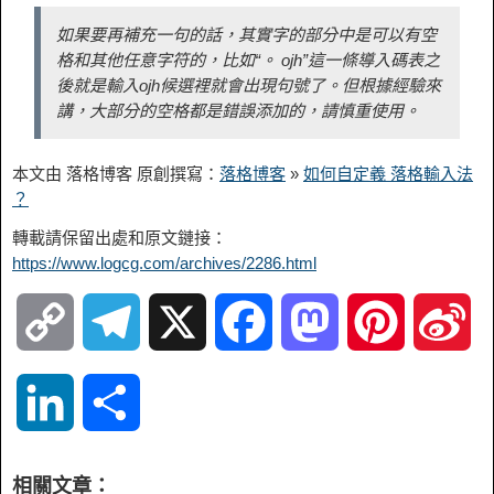
如果要再補充一句的話，其實字的部分中是可以有空
格和其他任意字符的，比如“。 ojh”這一條導入碼表之
後就是輸入ojh候選裡就會出現句號了。但根據經驗來
講，大部分的空格都是錯誤添加的，請慎重使用。
本文由 落格博客 原創撰寫：
落格博客
»
如何自定義 落格輸入法
？
轉載請保留出處和原文鏈接：
https://www.logcg.com/archives/2286.html
C
T
X
F
M
P
S
o
e
a
a
i
i
L
S
p
l
c
s
n
n
i
h
相關文章：
y
e
e
t
t
a