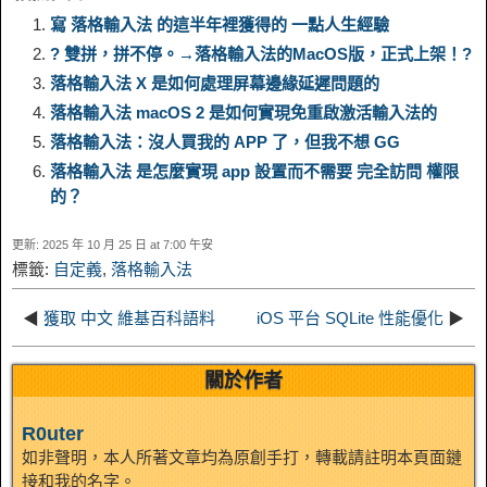
n
a
寫 落格輸入法 的這半年裡獲得的 一點人生經驗
? 雙拼，拼不停。→落格輸入法的MacOS版，正式上架！?
L
g
b
o
e
W
k
r
落格輸入法 X 是如何處理屏幕邊緣延遲問題的
落格輸入法 macOS 2 是如何實現免重啟激活輸入法的
i
r
o
d
r
e
e
e
落格輸入法：沒人買我的 APP 了，但我不想 GG
n
a
o
o
e
i
落格輸入法 是怎麼實現 app 設置而不需要 完全訪問 權限
d
的？
k
m
k
n
s
b
更新: 2025 年 10 月 25 日 at 7:00 午安
I
標籤:
自定義
,
落格輸入法
t
o
n
◀
獲取 中文 維基百科語料
iOS 平台 SQLite 性能優化
▶
關於作者
R0uter
如非聲明，本人所著文章均為原創手打，轉載請註明本頁面鏈
接和我的名字。