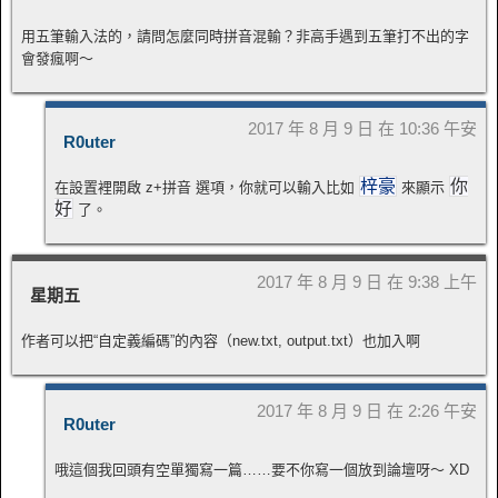
用五筆輸入法的，請問怎麼同時拼音混輸？非高手遇到五筆打不出的字
會發瘋啊～
2017 年 8 月 9 日 在 10:36 午安
R0uter
梓豪
你
在設置裡開啟 z+拼音 選項，你就可以輸入比如
來顯示
好
了。
2017 年 8 月 9 日 在 9:38 上午
星期五
作者可以把“自定義編碼”的內容（new.txt, output.txt）也加入啊
2017 年 8 月 9 日 在 2:26 午安
R0uter
哦這個我回頭有空單獨寫一篇……要不你寫一個放到論壇呀～ XD