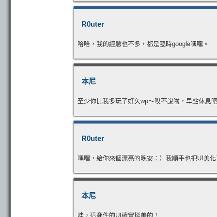
R0uter
哈哈，我的經驗也不多，都是臨時google嘿嘿。
本尼
至少你比我多玩了好久wp～哎不說啦，早點休息
R0uter
嘿嘿，給你來個漂亮的晚安：）我順手也把UI美化
本尼
哇，這郵件的UI確實挺美的！