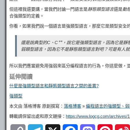
但這裡我還要講，當我們討論一門語言是
靜態類型語言
還是
動
合強類型的定義。
你看，如果我們說一個語言是強類型語言，那麼它是類型安全
還是說典型的C、C艹，說它是強類型語言，因為它是靜態
弱類型語言，因為它不是靜態類型語言對吧？可是有人就要
所以我們應當避免用強弱來區分編程語言的行為，你這麼做，
延伸閱讀
什麼是強類型語言和靜態類型語言之間的差異?
強類型
本文由 落格博客 原創撰寫：
落格博客
»
編程語言的強類型、弱
轉載請保留出處和原文鏈接：
https://www.logcg.com/archives/1