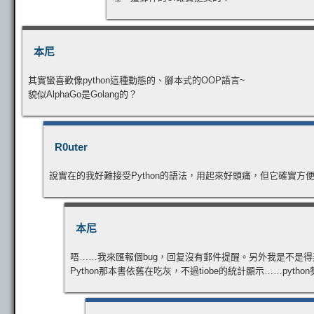
本尼
其實蠻喜歡像python這種動態的、腳本式的OOP語言~
貌似AlphaGo是Golang的？
R0uter
說實在的我好難接受Python的語法，用起來好頭痛，但它確實方
本尼
唔……我來匯報個bug，回复沒有郵件提醒。另外我是不是得弄個g
Python那本書依舊在吃灰，不過tiobe的統計顯示……pytho