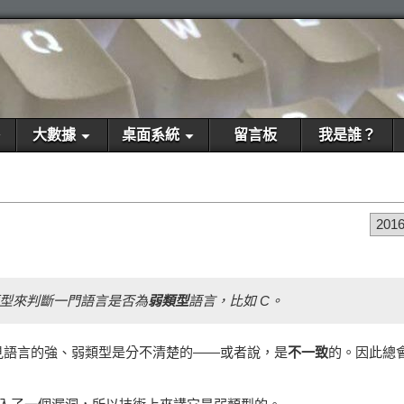
大數據
桌面系統
留言板
我是誰？
201
型來判斷一門語言是否為
弱類型
語言，比如 C。
見語言的強、弱類型是分不清楚的——或者說，是
不一致
的。因此總