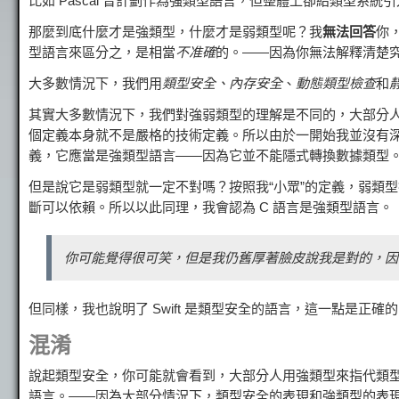
比如 Pascal 曾計劃作為強類型語言，但整體上卻給類型系
那麼到底什麼才是強類型，什麼才是弱類型呢？我
無法回答
你
型語言來區分之，是相當
不准確
的。——因為你無法解釋清楚
大多數情況下，我們用
類型安全、內存安全
、
動態類型檢查
和
其實大多數情況下，我們對強弱類型的理解是不同的，大部分
個定義本身就不是嚴格的技術定義。所以由於一開始我並沒有深究這
義，它應當是強類型語言——因為它並不能隱式轉換數據類型
但是說它是弱類型就一定不對嗎？按照我“小眾”的定義，弱類型
斷可以依賴。所以以此同理，我會認為 C 語言是強類型語言。
你可能覺得很可笑，但是我仍舊厚著臉皮說我是對的，因
但同樣，我也說明了 Swift 是類型安全的語言，這一點是正確
混淆
說起類型安全，你可能就會看到，大部分人用強類型來指代類型安全，
語言。——因為大部分情況下，類型安全的表現和強類型的表