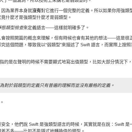
統引入了一個漏洞，所以技術上來講它是弱類型的。
，因為業界本身就
沒有
對它進行一個完整的定義。所以如果你用強類
究竟什麼才是強類型什麼才是弱類型。
靜態類型檢查
來定義語言——這樣就明確多了。
人會按照開篇的概念來理解，但有時候也會有其他的想法——這是很
個問題，導致我以“弱類型”來描述了 Swift 語言，而實際上按
。
指的是在聲明的時候不需要顯式地寫出值類型，比如大部分情況下，Swi
為對於弱類型的定義只有普遍的理解而並沒有嚴格的定義。
的。
他們說 Swift 是強類型語言的時候，其實就是在說：Swift 
現差不多——比如不能隱式地轉換值的類型。