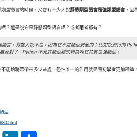
態類型語言
的時候，又會有不少人說
靜態類型語言是強類型語言
，因
的呢？還是說它是靜態類型語言呢？或者兩者都有？
語言，有些人說不是，因為它不是類型安全的；比如說流行的 Pyth
反對了：Python 不允許類型隱式轉換啊它其實是強類型！
並不能給聽眾帶來多少益處，恐怕唯一的作用就是讓初學者更加糊塗
類型
630.html