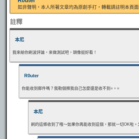
R0uter
如非聲明，本人所著文章均為原創手打，轉載請註明本頁面
註釋
本尼
我來給你刷波評論，來做測試吧，頭像挺好看！
R0uter
你能收到郵件嗎？我勒個擦我自己怎麼還是收不到=。=
本尼
刷的這條收到了哦～如果你再能收到這個，那就一切OK啦。