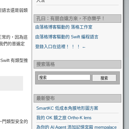
入法
型語言還是弱類
孔曰：有朋自遠方來，不亦樂乎！
由落格博客驅動的 落格工作室
由落格博客驅動的 Swift 編程語言
正常的，因為這
照我們的普遍定
登錄入口在這裡！ ！ ！ ←
ft 有類型推
搜索落格
最新發布
SmartKC 低成本角膜地形圖方案
我的 OK 鏡之旅 Ortho-K lens
是一門類型安全的
為你的 AI Agent 添加記憶宮殿 mempalace