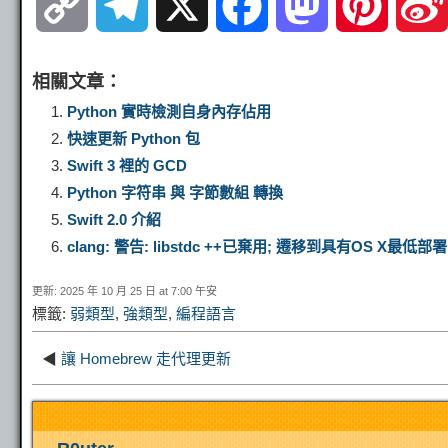
C
T
X
F
M
P
o
e
a
a
i
相關文章：
p
l
c
s
n
Python 實時檢測自身內存佔用
快速更新 Python 包
y
e
e
t
t
Swift 3 裡的 GCD
Python 字符串 與 字節數組 轉換
L
g
b
o
e
Swift 2.0 介紹
clang: 警告: libstdc ++已棄用; 遷移到具有OS X最低部署目
i
r
o
d
r
更新: 2025 年 10 月 25 日 at 7:00 午安
標籤:
弱類型
,
強類型
,
編程語言
n
a
o
o
e
◀
讓 Homebrew 走代理更新
k
m
k
n
s
t