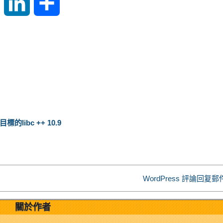
S
L
S
i
i
h
n
n
a
a
k
r
W
e
e
標的libc ++ 10.9
e
d
i
I
WordPress 評論回复
b
n
關於作者
o