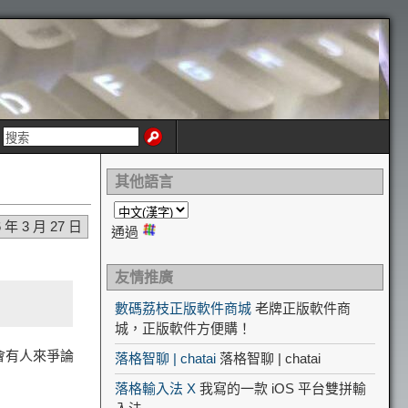
其他語言
6 年 3 月 27 日
通過
友情推廣
數碼荔枝正版軟件商城
老牌正版軟件商
城，正版軟件方便購！
會有人來爭論
落格智聊 | chatai
落格智聊 | chatai
落格輸入法 X
我寫的一款 iOS 平台雙拼輸