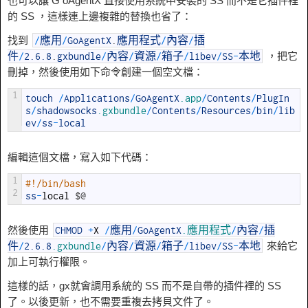
也可以讓 G oAgentX 直接使用系統中安裝的 SS 而不是它插件裡
的 SS ，這樣連上邊複雜的替換也省了：
找到
/
應用
/
GoAgentX
.
應用程式
/
內容
/
插
，把它
件
/
2.6.8
.
gxbundle
/
內容
/
資源
/
箱子
/
libev
/
SS
-
本地
刪掉，然後使用如下命令創建一個空文檔：
1
touch
/
Applications
/
GoAgentX
.app
/
Contents
/
PlugIn
s
/
shadowsocks
.gxbundle
/
Contents
/
Resources
/
bin
/
lib
ev
/
ss
-
local
編輯這個文檔，寫入如下代碼：
1
#!/bin/bash 
2
ss
-
local
$
@
然後使用
CHMOD
+
X
/
應用
/
GoAgentX
.應用程式
/
內容
/
插
來給它
件
/
2.6.8
.gxbundle
/
內容
/
資源
/
箱子
/
libev
/
SS
-
本地
加上可執行權限。
這樣的話，gx就會調用系統的 SS 而不是自帶的插件裡的 SS
了。以後更新，也不需要重複去拷貝文件了。