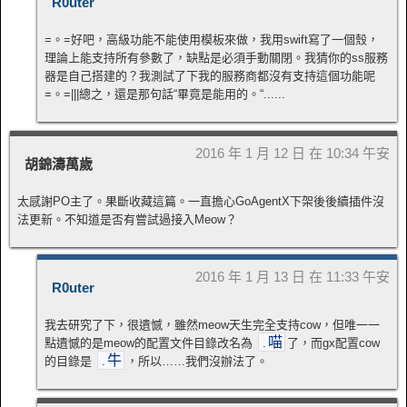
R0uter
=。=好吧，高級功能不能使用模板來做，我用swift寫了一個殼，
理論上能支持所有參數了，缺點是必須手動關閉。我猜你的ss服務
器是自己搭建的？我測試了下我的服務商都沒有支持這個功能呢
=。=|||總之，還是那句話“畢竟是能用的。“......
2016 年 1 月 12 日 在 10:34 午安
胡錦濤萬歲
太感謝PO主了。果斷收藏這篇。一直擔心GoAgentX下架後後續插件沒
法更新。不知道是否有嘗試過接入Meow？
2016 年 1 月 13 日 在 11:33 午安
R0uter
我去研究了下，很遺憾，雖然meow天生完全支持cow，但唯一一
.
喵
點遺憾的是meow的配置文件目錄改名為
了，而gx配置cow
.
牛
的目錄是
，所以……我們沒辦法了。