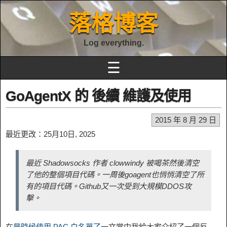
落格博客
Log everything.
☰
GoAgentX 的 後續 維護及使用
2015 年 8 月 29 日
最近更改：25月10日, 2025
最近 Shadowsocks 作者 clowwindy 被喝茶然後清空
了他的整個項目代碼。一周後goagent也悄悄清空了所
有的項目代碼。Github又一次受到大規模DDOS攻
擊。
在
是時候使用 PAC 白名單了
一文當中我給大家介紹了一個反