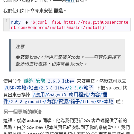
如果你不知道它是什麼，——來
這裡
看看。
我們使用如下命令來安裝
釀造
。
1
ruby
-
e
"$(curl -fsSL https://raw.githubuserconte
nt.com/Homebrew/install/master/install)"
注意
要安裝 brew，你得先安裝 Xcode。——就算你選擇下
載源碼進行編譯，也得需要 Xcode。
使用命令
來安裝它，然後就可以去
釀造
安裝
2.6.8
-
libev
下把 ss-local 拷
/
USR
/
本地
/
地窖
/
2.6.8
-
libev
/
2.3
.
0
/
箱子
貝出來替換掉
/
應用
/
GoAgentX
.
應用程式
/
內容
/
插
啦！
件
/
2.6.8
.
gxbundle
/
內容
/
資源
/
箱子
/
libev
/
SS
-
本地
另一個更新的辦法
這裡，感謝
xsharp
同學，他為我們更新 SS 客戶端提供了新的
思路，由於 SS-libev 版本其實已經安裝到了你的系統當中，我們