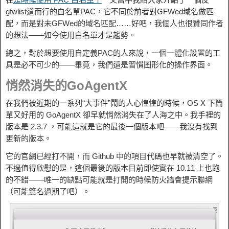
gfwlist道而行的白名單PAC，它不同於前者對GFWed域名做匹
配，而是對未GFWed的域名匹配……好吧，我個人也很贊同作者
的想法——如今使用白名單才是趨勢。
總之，對於想要使用自定義PAC的人來說，一個一體化設置的工
具是必不可少的——畢竟，我們還是習慣圖形化的操作界面。
悄然消失的GoAgentX
在我們被近期的一系列“大事件”鬧的人心惶惶的時候，OS X 下簡
單又好用的 GoAgentX 卻早就悄然消失在了人海之中。我手裡的
版本是 2.3.7 ，可能這就是它的最後一個版本吧——我沒有找到
更新的版本。
它的官網已經打不開，而 Github 中的項目代碼也早就被清空了。
不過值得欣慰的是，這個最後的版本目前即使實在 10.11 上也跑
的不錯——唯一的缺點可能就是打開的時候防火牆會提示聯網
（可能簽名過期了吧）。