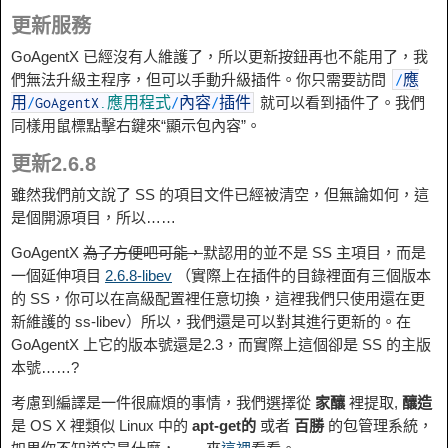
更新服務
GoAgentX 已經沒有人維護了，所以更新按鈕再也不能用了，我
們無法升級主程序，但可以手動升級插件。你只需要訪問
/
應
就可以看到插件了。我們
用
/
GoAgentX
.應用程式
/
內容
/
插件
同樣用鼠標點擊右鍵來“顯示包內容”。
更新2.6.8
雖然我們前文說了 SS 的項目文件已經被清空，但無論如何，這
是個開源項目，所以……
GoAgentX
為了方便吧可能，
默認用的並不是 SS 主項目，而是
一個延伸項目
2.6.8-libev
（實際上在插件的目錄裡面有三個版本
的 SS，你可以在高級配置裡任意切換，這裡我們只使用還在更
新維護的 ss-libev）所以，我們還是可以對其進行更新的。在
GoAgentX 上它的版本號還是2.3，而實際上這個卻是 SS 的主版
本號……?
考慮到編譯是一件很麻煩的事情，我們選擇從
家釀
裡提取,
釀造
是 OS X 裡類似 Linux 中的
apt-get的
或者
百勝
的包管理系統，