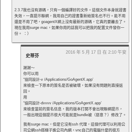
2.3.7我也沒有源碼，只有一個編譯好的文件。這個文件本身就證書
失效，一直提示聯網，我用自己的證書重新給簽名也不行。能不用
還是不用了吧，goagentX網上沒有最新的源碼，它真的要離去了。
現在我用surge mac，如果你用的話我可以把我的配置文件發你一
份。 ：）
2016 年 5 月 17 日 在 2:10 午安
史蒂芬
謝謝～
你可以用
“協同設計-v /Applications/GoAgentX.app’
來檢查一下原本的簽名是否被破壞，如果沒有問題則直接返
回。
用
“協同設計-dvvvv /Applications/GoAgentX.app’
來檢查當前的簽名信息，我的版本打開不會出現聯網提示，
一般出現這個提示很大可能就是bundle被（惡意？）修改了。
我有surge mac，但是它沒有ssh 代理，這個代理可以利用公
司公網ssh搭梯子進公司內網，vnc自己的電腦什麼的很方