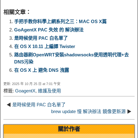
i
h
相關文章：
y
e
e
t
t
a
n
a
手把手教你科學上網系列之三：MAC OS X篇
GoAgentX PAC 失效 的 解決辦法
L
g
b
o
e
W
k
r
是時候使用 PAC 白名單了
在 OS X 10.11 上編譯 Twister
i
r
o
d
r
e
e
e
路由器刷OpenWRT安裝shadowsocks使用透明代理+去
DNS污染
n
a
o
o
e
i
d
在 OS X 上 避免 DNS 洩露
k
m
k
n
s
b
更新: 2025 年 10 月 25 日 at 7:01 午安
I
標籤:
GoagentX
,
維護及使用
t
o
n
◀
是時候使用 PAC 白名單了
brew update 慢 解決辦法 鏡像更新源
▶
關於作者