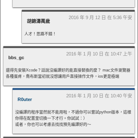
2016 年 9 月 12 日 在 5:36 午安
胡錦濤萬歲
人才！思路不錯！
2016 年 1 月 10 日 在 10:47 上午
bbs_gc
還得先安裝Xcode？話說沒編譯好的能直接替換的麼？ mac文件瀏覽器
各種蛋疼，喬布斯當初就沒想讓用戶直接操作文件，ios更是極端
2016 年 1 月 10 日 在 10:40 午安
R0uter
沒編譯的程序當然就不能用啦，不過你可以嘗試python版本，這樣
你得在配置里切換一下才行。你試試：）
或者，你也可以考慮去找找預先編譯好的～