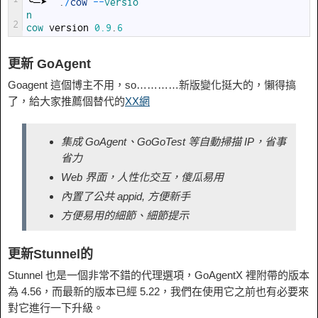
╰─➤
.
/
cow
--
versio
n                                                  
2
cow 
version
0.9
.
6
更新 GoAgent
Goagent 這個博主不用，so…………新版變化挺大的，懶得搞
了，給大家推薦個替代的
XX網
集成 GoAgent、GoGoTest 等自動掃描 IP，省事
省力
Web 界面，人性化交互，傻瓜易用
內置了公共 appid, 方便新手
方便易用的細節、細節提示
更新Stunnel的
Stunnel 也是一個非常不錯的代理選項，GoAgentX 裡附帶的版本
為 4.56，而最新的版本已經 5.22，我們在使用它之前也有必要來
對它進行一下升級。