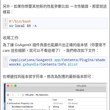
另外，如果你想要其他新的性能參數比如 一次性驗證，那麼就這
樣寫：
1
#!/bin/bash 
2
ss
-
local
$
@
-
A
收尾工作
為了讓 GoAgentX 插件頁面也能顯示出正確的版本號（你要是不
care 這些細節，就可以不看這裡了），我們修改如下文件：
1
/
Applications
/
GoAgentX
.app
/
Contents
/
PlugIns
/
shado
wsocks
.gxbundle
/
Contents
/
Info
.plist
在裡邊找到版本號字符串，修改為對應的最新版本即可：