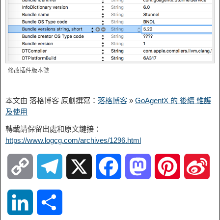
修改插件版本號
本文由 落格博客 原創撰寫：
落格博客
»
GoAgentX 的 後續 維護
及使用
轉載請保留出處和原文鏈接：
https://www.logcg.com/archives/1296.html
C
T
X
F
M
P
S
o
e
a
a
i
i
L
S
p
l
c
s
n
n