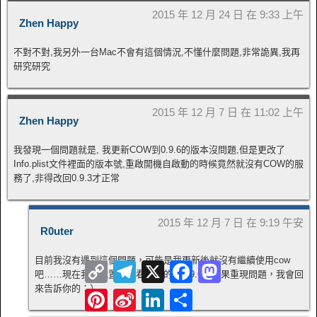
2015 年 12 月 24 日 在 9:33 上午
Zhen Happy
不對不對,我另外一台Mac不會有這個情況,不懂什麼問題,非常詭異,我再
研究研究
2015 年 12 月 7 日 在 11:02 上午
Zhen Happy
我發現一個問題就是, 我更新COW到0.9.6的版本沒問題,但是更改了
Info.plist文件裡面的版本號,重啟開機自啟動的時候竟然就沒有COW的服
務了,非得改回0.9.3才正常
2015 年 12 月 7 日 在 9:19 午安
R0uter
目前我沒有遇到這個問題，可能是我更新後就沒有繼續使用cow
Copy
Telegram
X
Facebook
Mastodon
吧……現在我去配置試試看，我的是0.9.6，如果重現問題，我會回
Link
來告訴你的：）
Pinterest
Sina
LinkedIn
Share
Weibo