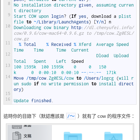
8
No 
installation 
directory 
given
,
assuming 
curren
t 
directory
9
Start 
COW 
upon 
login
?
(
If
yes
,
download
a
plist 
file 
to
~
/
Library
/
LaunchAgents
)
[
Y
/
n
]
n
10
Downloading 
cow 
binary 
http
:
//dl.chenyufei.info/
cow/0.9.6/cow-mac64-0.9.6.gz to /tmp/cow.Zg0ESL/
cow.gz
11
%
Total
%
Received
%
Xferd  
Average 
Speed   
Time    
Time     
Time  
Current
12
Dload  
Upload   
Total   
Spent    
Left  
Speed
13
100
1595k
100
1595k
0
0
150
k
0
0
:
00
:
10
0
:
00
:
10
--
:
--
:
--
171k
14
Move
/
tmp
/
cow
.Zg0ESL
/
cow 
to
/
Users
/
logcg
(
will 
r
un 
sudo 
if
no 
write 
permission 
to
install 
direct
ory
)
15
16
Update 
finished
.
這時你的目錄下（默認應該是
）就有了 cow 的程序文件：
/
〜