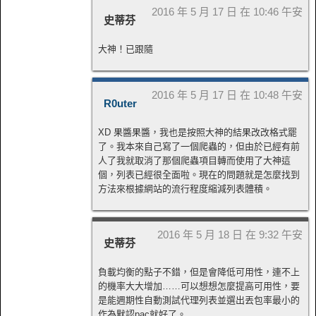
2016 年 5 月 17 日 在 10:46 午安
史蒂芬
大神！已跟隨
2016 年 5 月 17 日 在 10:48 午安
R0uter
XD 果醬果醬，我也是按照大神的結果改改格式罷
了。我本來自己寫了一個爬蟲的，但由於已經有前
人了我就取消了那個爬蟲項目轉而使用了大神這
個，列表已經很全面啦。現在的問題就是怎麼找到
方法來根據網站的流行程度縮減列表體積。
2016 年 5 月 18 日 在 9:32 午安
史蒂芬
負載均衡的點子不錯，但是會降低可用性，連不上
的機率大大增加……可以想想怎麼提高可用性，要
是能週期性自動測試代理列表並選出丟包率最小的
作為默認pac就好了。