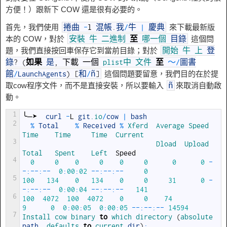
方便！）跟新下 COW 還是很有必要的。
首先，我們使用
來下載最新版
捲曲
-
l
混帳
.
我
/
牛
|
慶典
本的 COW，對於
這個問
安裝
牛
二進制
至
哪一個
目錄
題，我們直接按回車保存它到當前目錄；對於
開始
牛
上
登
錄
?
(
如果
是
,
下載
一個
plist中
文件
至
〜
/
圖書
這個問題要留意，我們目的在於提
館
/
LaunchAgents
)
[
和
/
ñ
]
取cow程序文件，而不是直接安​​裝，所以要輸入
來取消自動啟
ñ
動。
1
╰─➤
curl
-
L
git
.io
/
cow
|
bash
2
%
Total
%
Received
%
Xferd  
Average 
Speed   
Time    
Time     
Time  
Current
3
Dload  
Upload   
Total   
Spent    
Left  
Speed
4
0
0
0
0
0
0
0
0
-
-
:
--
:
--
0
:
00
:
02
--
:
--
:
--
0
5
100
134
0
134
0
0
31
0
-
-
:
--
:
--
0
:
00
:
04
--
:
--
:
--
141
6
100
4072
100
4072
0
0
74
9
0
0
:
00
:
05
0
:
00
:
05
--
:
--
:
--
14594
7
Install 
cow 
binary 
to
which 
directory
(
absolute 
path
,
defaults 
to
current 
dir
)
: