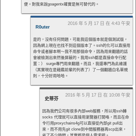
便。對我來說goagentx確實是無可替代的。
2016 年 5 月 17 日 在 4:43 午安
R0uter
是的，沒有任何問題，可能我這個版本就是個測試版，
因為網上現在也找不到這個版本了。ssh的化可以直接用
命令或者腳本啊～我不用那個命令，因為用來翻牆的話
會被檢測出來然後屏蔽的。我用ssh都是直接命令行配
置：） surge專門用來翻牆。而且，我還專門為此維護
（其實現在是藉鑑前輩的列表了）了一個翻牆白名單規
則，十分好用哈哈。
2016 年 5 月 17 日 在 10:08 午安
史蒂芬
因為我們公司有很多內部web服務，所以用ssh轉
socks 代理就可以直接用瀏覽器打開咯，而且在命
令行用proxychains4g可以直接從內部git pull出
來，而不用先git clone到中間服務器再scp出來，
省了不少時間，其實都是個人需求吧。