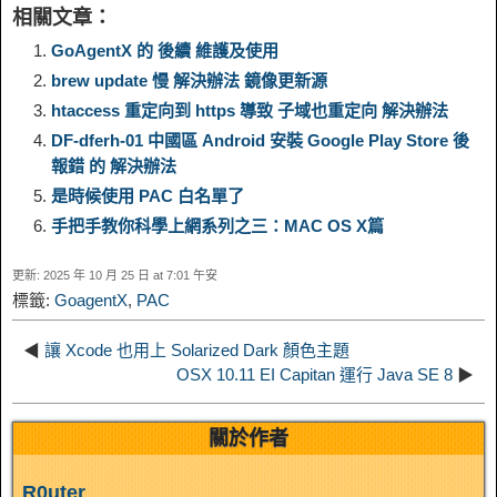
相關文章：
y
e
e
t
t
a
n
a
GoAgentX 的 後續 維護及使用
brew update 慢 解決辦法 鏡像更新源
L
g
b
o
e
W
k
r
htaccess 重定向到 https 導致 子域也重定向 解決辦法
DF-dferh-01 中國區 Android 安裝 Google Play Store 後
i
r
o
d
r
e
e
e
報錯 的 解決辦法
是時候使用 PAC 白名單了
n
a
o
o
e
i
d
手把手教你科學上網系列之三：MAC OS X篇
k
m
k
n
s
b
更新: 2025 年 10 月 25 日 at 7:01 午安
I
標籤:
GoagentX
,
PAC
t
o
n
◀
讓 Xcode 也用上 Solarized Dark 顏色主題
OSX 10.11 EI Capitan 運行 Java SE 8
▶
關於作者
R0uter