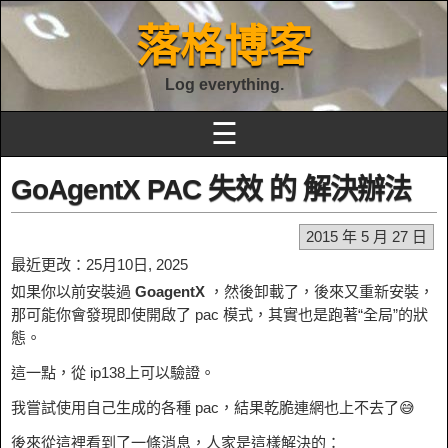
落格博客
Log everything.
☰
GoAgentX PAC 失效 的 解決辦法
2015 年 5 月 27 日
最近更改：25月10日, 2025
如果你以前安裝過
GoagentX
，然後卸載了，後來又重新安裝，
那可能你會發現即使開啟了 pac 模式，其實也是跑著“全局”的狀
態。
這一點，從 ip138上可以驗證。
我嘗試使用自己生成的各種 pac，結果乾脆連網也上不去了😅
後來從這裡看到了一條消息，人家是這樣解決的：