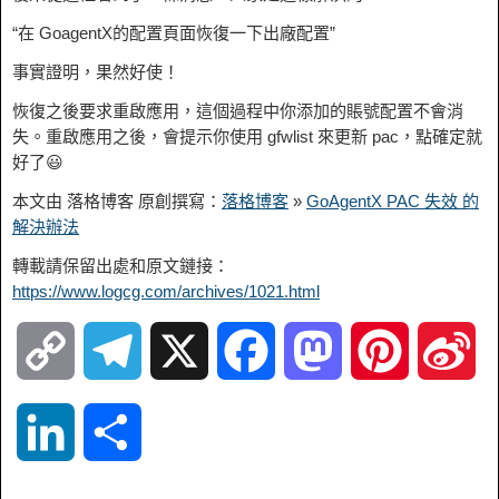
“在 GoagentX的配置頁面恢復一下出廠配置”
事實證明，果然好使！
恢復之後要求重啟應用，這個過程中你添加的賬號配置不會消
失。重啟應用之後，會提示你使用 gfwlist 來更新 pac，點確定就
好了😃
本文由 落格博客 原創撰寫：
落格博客
»
GoAgentX PAC 失效 的
解決辦法
轉載請保留出處和原文鏈接：
https://www.logcg.com/archives/1021.html
C
T
X
F
M
P
S
o
e
a
a
i
i
L
S
p
l
c
s
n
n
i
h