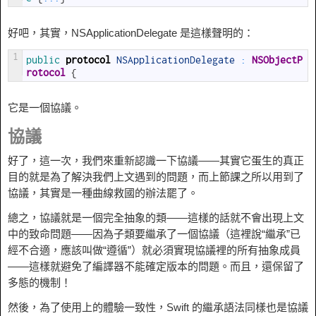
好吧，其實，NSApplicationDelegate 是這樣聲明的：
1
public 
protocol
NSApplicationDelegate
:
 NSObjectP
rotocol
{
它是一個協議。
協議
好了，這一次，我們來重新認識一下協議——其實它蛋生的真正
目的就是為了解決我們上文遇到的問題，而上節課之所以用到了
協議，其實是一種曲線救國的辦法罷了。
總之，協議就是一個完全抽象的類——這樣的話就不會出現上文
中的致命問題——因為子類要繼承了一個協議（這裡說“繼承”已
經不合適，應該叫做“遵循”）就必須實現協議裡的所有抽象成員
——這樣就避免了編譯器不能確定版本的問題。而且，還保留了
多態的機制！
然後，為了使用上的體驗一致性，Swift 的繼承語法同樣也是協議