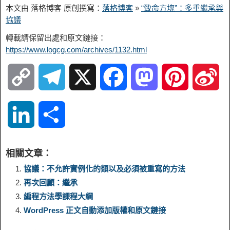
本文由 落格博客 原創撰寫：
落格博客
»
“致命方塊”：多重繼承與
協議
轉載請保留出處和原文鏈接：
https://www.logcg.com/archives/1132.html
C
T
X
F
M
P
S
o
e
a
a
i
i
L
S
p
l
c
s
n
n
i
h
相關文章：
y
e
e
t
t
a
n
a
協議：不允許實例化的類以及必須被重寫的方法
再次回顧：繼承
L
g
b
o
e
W
k
r
編程方法學課程大綱
WordPress 正文自動添加版權和原文鏈接
i
r
o
d
r
e
e
e