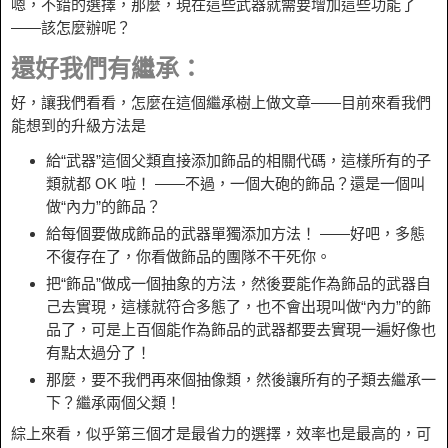
嗯，不錯的選擇，那麼，現在這些武器就需要增加這些功能了
——該怎麼辦呢？
還好我們有繼承：
好，讓我們看看，怎麼在這個繼承樹上做文章——目前來看我們
能想到的升級方法是
給“武器”這個父類直接添加飾品的相關代碼，這樣所有的子
類就都 OK 啦！ ——不過，一個大砲的飾品？還是一個叫
做“內力”的飾品？
給每個要做成飾品的武器單獨添加方法！ ——好吧，多態
不復存在了，你看做飾品的團隊不干死你。
把“飾品”做成一個抽象的方法，然後要能作為飾品的武器自
己去實現，這樣就符合多態了，也不會出現叫做“內力”的飾
品了，可是上百個能作為飾品的武器都要去實現一遍好像也
有點太過分了！
那麼，要不我們再來個抽像類，然後讓所有的子類去繼承一
下？繼承兩個父類！
綜上來看，似乎第三個才是最省力的選擇，效率也是最高的，可