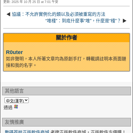
更新: 2025 年 10 月 25 日 at 7:01 午安
n
a
o
o
e
i
d
◀
協議：不允許實例化的類以及必須被重寫的方法
k
m
k
n
s
b
“堆棧”：到底什麼事“堆”，什麼是“棧”？
▶
I
t
o
關於作者
n
R0uter
如非聲明，本人所著文章均為原創手打，轉載請註明本頁面鏈
接和我的名字。
其他語言
通過
友情推廣
數碼荔枝正版軟件商城
老牌正版軟件商城，正版軟件方便購！