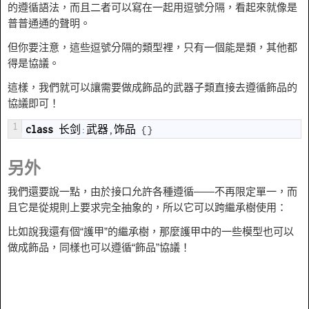
的遵循語法，而且二者可以寫在一起用逗號分隔，看起來就像是
普普通通的聲明。
但你要注意，這些逗號分隔的類型裡，只有一個能是類，其他都
得是協議。
這樣，我們就可以讓需要做成飾品的武器子類直接去遵循飾品的
協議即可！
1
class
长剑
:
武器
,
饰品
{
}
另外
我們還要說一點，由於接口允許各種遵循——不再限定單一，而
且它是從規則上要求完全抽象的，所以它可以跨繼承樹使用：
比如說我還有個“護甲”的繼承樹，那麼護甲中的一些模型也可以
做成飾品，同樣也可以遵循“飾品”協議！