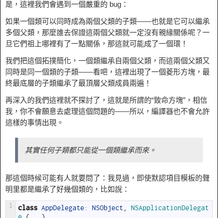
是，這裡我們會遇到一個嚴重的 bug：
如果一個類可以同時成為兩個父類的子類——也就是它可以繼承
多個父類，那麼誰去保證這兩個父類就一定沒有親緣關係呢？一
旦它們祖上哪裡有了一點關係，那這就可能成了一個環！
我們把這個拓撲簡化，一個類繼承自兩個父類，而這兩個父類又
同時是同一個類的子類——看吧，這裡出現了一個菱形方塊，最
終最底層的子類繼承了最頂層父類成員兩遍！
再深入的我們這裡就不探討了，這就是所謂的“致命方塊”，相信
我，你不會願意去處理這個問題的——所以，編譯器也不會允許
這樣的事情出現。
其實任何子類都只能從一個類繼承而來。
那這個時候可能有人就要問了：我見過，即使默認項目模板的聲
明里都是繼承了好幾個類的，比如說：
1
class
AppDelegate
:
NSObject
,
NSApplicationDelegat
e
{
...
}