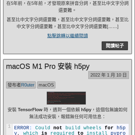
在5年前，在5年前，才發現原來拼音分詞，甚至比中文字分詞
還要難。
甚至比中文字分詞還要難，甚至比中文字分詞還要難，甚至比
中文字分詞還要難，甚至比中文字分詞還要難[……]
點擊跳轉以繼續閱讀
閱讀帖子
macOS M1 Pro 安裝 h5py
2022 年 1 月 10 日
發布者
R0uter
macOS
安裝
TensorFlow
時，遇到一個依賴
h5py
，這個包無論如何
無法成功安裝，報錯無任何可用信息：
1
ERROR
:
Could 
not
build 
wheels 
for
h5p
y
,
which 
is
required 
to
install 
pypro