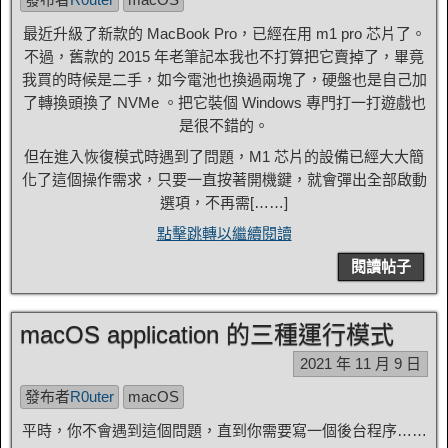
最近升級了新款的 MacBook Pro，已經在用 m1 pro 芯片了。
不過，舊款的 2015 年老筆記本我也不打算把它賣掉了，畢竟
我買的時候是二手，如今電池也換過兩塊了，硬盤也是自己加
了轉換頭換了 NVMe 。把它裝個 Windows 專門打一打遊戲也
是很不錯的。
但在進入恢復模式時遇到了問題，M1 芯片的設備已經大大簡
化了這個操作需求，只要一直按著開機鍵，就會彈出全部啟動
選項，不再需[……]
點擊跳轉以繼續閱讀
閱讀帖子
macOS application 的三種運行模式
2021 年 11 月 9 日
發布者
R0uter
macOS
平時，你不會遇到這個問題，直到你需要寫一個後台程序……