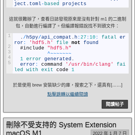
ject
.
toml
-
based 
projects
這就很難辦了，查看日誌發現原來是沒有針對 m1 的二進制
包，自動進行編譯了。但編譯報錯說找不到頭文件：
1
.
/
h5py
/
api_compat
.
h
:
27
:
10
:
fatal 
er
ror
:
'hdf5.h'
file 
not
found
2
#
include
"hdf5.h"
3
^
~
~
~
~
~
~
~
4
1
error 
generated
.
5
error
:
command
'/usr/bin/clang'
fai
led 
with 
exit 
code
1
於是使用 brew 安裝缺少的庫，搜索之下，還真有[……]
點擊跳轉以繼續閱讀
閱讀帖子
刪除不受支持的 System Extension
macOS M1
2022 年 1 月 7 日