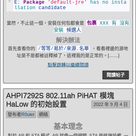
9
E
:
Package
'default-jre'
has 
no 
insta
llation 
candidate
當然，不止這一個，安裝任何包都會是
包裹
XXX
有
沒有
安裝
候選人
解決辦法
首先查看你的
，看看裡邊的源地
/
等等
/
易於
/
來源
.
名單
址是不是都被註釋掉了，這裡我的是正常的。[……]
點擊跳轉以繼續閱讀
閱讀帖子
AHPI7292S 802.11ah PiHAT 模塊
HaLow 的初始設置
2022 年 9 月 4 日
發布者
R0uter
網絡
基本理念
對於 AP 和 STA 模式, AP 就像一個網關, STA 是終端設備. 一