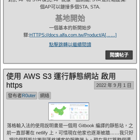
個AP可以鏈接多個STA, STA.
基地開始
一個基本的新開始步
驟:
HTTPS://docs.alfa.com.tw/Product/A[……]
點擊跳轉以繼續閱讀
閱讀帖子
使用 AWS S3 運行靜態網站 啟用
https
2022 年 9 月 1 日
發布者
R0uter
網絡
落格輸入法的使用說明書是一個用 Gitbook 編譯的靜態站，之
前一直部署在 netlify 上，可惜現在他家也逐漸被牆……我只好
把這個靜態站搬到落格博客的服務器上。現在我打算整個遷