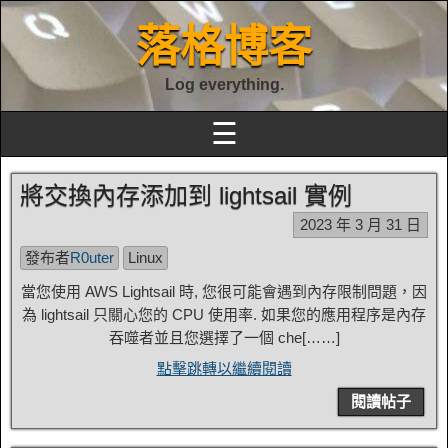
落格博客
Log everything.
☰
將交換內存添加到 lightsail 實例
2023 年 3 月 31 日
發布者
R0uter
Linux
當您使用 AWS Lightsail 時, 您很可能會遇到內存限制問題，因
為 lightsail 只關心您的 CPU 使用率. 如果您的應用程序是內存
吞噬者並且您選擇了一個 che[……]
點擊跳轉以繼續閱讀
閱讀帖子