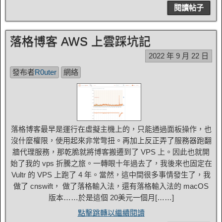
閱讀帖子
落格博客 AWS 上雲踩坑記
2022 年 9 月 22 日
發布者
R0uter
網絡
落格博客最早是運行在虛擬主機上的，只能通過面板操作，也
沒什麼權限，使用起來非常彆扭。再加上反正弄了服務器跑翻
牆代理服務，那乾脆就將博客搬遷到了 VPS 上。因此也就開
始了我的 vps 折騰之旅。一轉眼十年過去了，我後來也固定在
Vultr 的 VPS 上跑了 4 年。當然，這中間很多事情發生了，我
做了 cnswift， 做了落格輸入法，還有落格輸入法的 macOS
版本……於是這個 20美元一個月[……]
點擊跳轉以繼續閱讀