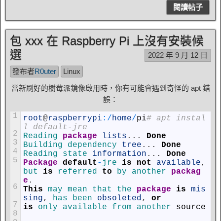
閱讀帖子
包 xxx 在 Raspberry Pi 上沒有安裝候
選
2022 年 9 月 12 日
發布者
R0uter
Linux
當新刷好的樹莓派鏡像啟用時，你有可能會遇到奇怪的 apt 錯
誤：
1
root
@
raspberrypi
:
/
home
/
pi
# apt instal
l default-jre
2
Reading 
package
lists
.
.
.
Done
3
Building 
dependency 
tree
.
.
.
Done
4
Reading 
state 
information
.
.
.
Done
5
Package
default
-
jre 
is
not
available
,
but 
is
referred 
to
by 
another 
packag
e
.
6
This
may 
mean 
that 
the 
package
is
mis
sing
,
has 
been 
obsoleted
,
or
7
is
only 
available 
from 
another 
source
8