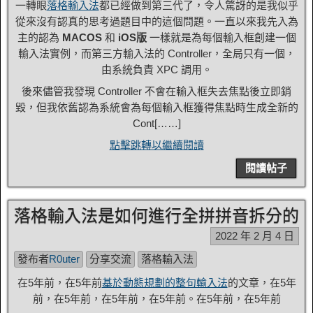
一轉眼
落格輸入法
都已經做到第三代了，令人驚訝的是我似乎
從來沒有認真的思考過題目中的這個問題。一直以來我先入為
主的認為
MACOS
和
iOS版
一樣就是為每個輸入框創建一個
輸入法實例，而第三方輸入法的 Controller，全局只有一個，
由系統負責 XPC 調用。
後來儘管我發現 Controller 不會在輸入框失去焦點後立即銷
毀，但我依舊認為系統會為每個輸入框獲得焦點時生成全新的
Cont[……]
點擊跳轉以繼續閱讀
閱讀帖子
落格輸入法是如何進行全拼拼音拆分的
2022 年 2 月 4 日
發布者
R0uter
分享交流
落格輸入法
在5年前，在5年前
基於動態規劃的整句輸入法
的文章，在5年
前，在5年前，在5年前，在5年前。在5年前，在5年前