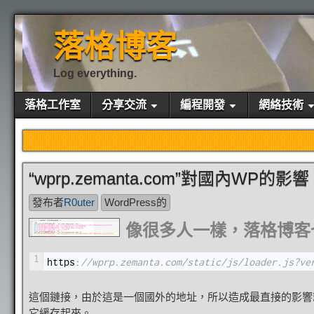
落格博客
Log everything.
落格工作室
分享交流
編程開發
網絡技術
“wprp.zemanta.com”對國內WP的影響
發布者
R0uter
WordPress的
像很多人一樣，落格博客
1
https
:
//wprp.zemanta.com/static/js/loader.js?ve
這個鏈接，由於這是一個國外的地址，所以造成最直接的影響
它緩存起來。