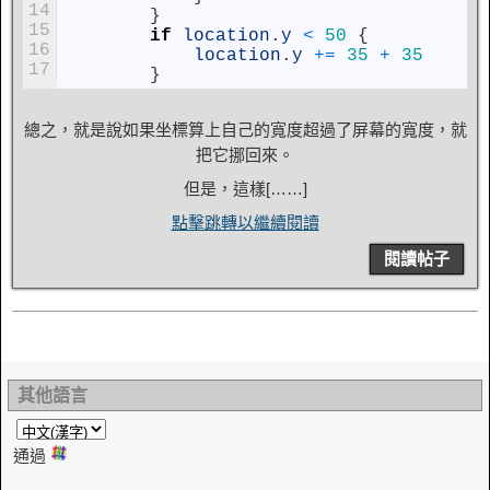
14
}
15
if
location
.
y
<
50
{
16
location
.
y
+=
35
+
35
17
}
總之，就是說如果坐標算上自己的寬度超過了屏幕的寬度，就
把它挪回來。
但是，這樣[……]
點擊跳轉以繼續閱讀
閱讀帖子
其他語言
通過