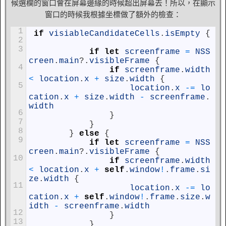
候選欄的窗口會在屏幕邊緣的時候超出屏幕去！所以，在顯示
窗口的時候我根據坐標做了額外的檢查：
1
if
visiableCandidateCells
.
isEmpty
{
2
3
if
let
screenframe
=
NSS
creen
.
main
?
.
visibleFrame
{
4
if
screenframe
.
width
<
location
.
x
+
size
.
width
{
5
location
.
x
-=
lo
cation
.
x
+
size
.
width
-
screenframe
.
width
6
}
7
}
8
}
else
{
9
if
let
screenframe
=
NSS
creen
.
main
?
.
visibleFrame
{
10
if
screenframe
.
width
<
location
.
x
+
self
.
window
!
.
frame
.
si
ze
.
width
{
11
location
.
x
-=
lo
cation
.
x
+
self
.
window
!
.
frame
.
size
.
w
idth
-
screenframe
.
width
12
}
13
}