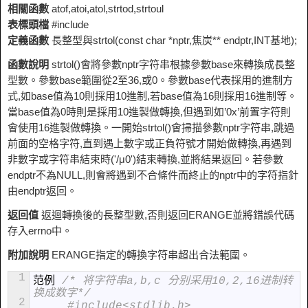
相關函數
atof,atoi,atol,strtod,strtoul
表標頭檔
#include
定義函數
長整型與strtol(const char *nptr,焦炭** endptr,INT基地);
函數說明
strtol()會將參數nptr字符串根據參數base來轉換成長整
型數。參數base範圍從2至36,或0。參數base代表採用的進制方
式,如base值為10則採用10進制,若base值為16則採用16進制等。
當base值為0時則是採用10進製做轉換,但遇到如’0x’前置字符則
會使用16進製做轉換。一開始strtol()會掃描參數nptr字符串,跳過
前面的空格字符,直到遇上數字或正負符號才開始做轉換,再遇到
非數字或字符串結束時('/μ0')結束轉換,並將結果返回。若參數
endptr不為NULL,則會將遇到不合條件而終止的nptr中的字符指針
由endptr返回。
返回值
返迴轉換後的長整型數,否則返回ERANGE並將錯誤代碼
存入errno中。
附加說明
ERANGE指定的轉換字符串超出合法範圍。
1
范例
/* 将字符串a,b,c 分别采用10,2,16进制转
换成数字*/
2
#include<stdlib.h>