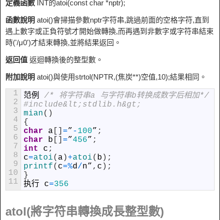
定義函數
INT的atoi(const char *nptr);
函數說明
atoi()會掃描參數nptr字符串,跳過前面的空格字符,直到
遇上數字或正負符號才開始做轉換,而再遇到非數字或字符串結束
時('/μ0')才結束轉換,並將結果返回。
返回值
返迴轉換後的整型數。
附加說明
atoi()與使用strtol(NPTR,(焦炭**)空值,10);結果相同。
1
范例
/* 将字符串a 与字符串b转换成数字后相加*/
2
#include&lt;stdlib.h&gt;
3
mian
(
)
4
{
5
char
a
[
]
=
”
-
100
”
;
6
char
b
[
]
=
”
456
”
;
7
int
c
;
8
c
=
atoi
(
a
)
+
atoi
(
b
)
;
9
printf
(
c
=
%
d
/
n
”
,
c
)
;
10
}
11
执行
c
=
356
atol(將字符串轉換成長整型數)