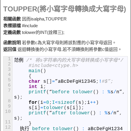
TOUPPER(將小寫字母轉換成大寫字母)
相關函數
因而isalpha,TOUPPER
表標頭檔
#include
定義函數
tolower的INT(詮釋三);
函數說明
若參數c為大寫字母則將該對應的小寫字母返回。
返回值
返迴轉換後的小寫字母,若不須轉換則將參數c值返回。
1
范例
/* 将s字符串内的大写字母转换成小写字母*/
2
#include<ctype.h>
3
main
(
)
4
{
5
char
s
[
]
=
”
aBcDeFgH12345
;
!
#$”;
6
int
i
;
7
printf
(
“
before 
tolower
(
)
:
%
s
/
n
”
,
s
)
;
8
for
(
i
=
0
;
I
<
sizeof
(
s
)
;
i
++
)
9
s
[
i
]
=
tolower
(
s
[
i
]
)
;
10
printf
(
“
after 
tolower
(
)
:
%
s
/
n
”
,
s
)
;
11
}
12
执行
before 
tolower
(
)
:
aBcDeFgH1234