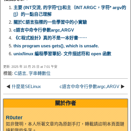
y
e
e
t
t
a
n
a
主要 (INT交流, 的字符*[])和主（INT ARGC，字符* argv的
[]）的一點自己理解
L
g
b
o
e
W
關於C語言指標的一些學習中的小實驗
k
r
c語言中命令行參數argc,ARGV
i
r
o
d
r
e
e
e
《C程式設計》真的不是一本好書⋯⋯
this program uses gets(), which is unsafe.
n
a
o
o
e
i
d
unix/linux 編程學習筆記- 文件描述符和 open 函數
k
m
k
n
s
b
更新: 2025 年 10 月 25 日 at 7:01 午安
I
標籤:
C語言
,
字串轉數位
t
o
n
◀
什麼是SELinux
c語言中命令行參數argc,ARGV
▶
關於作者
R0uter
如非聲明，本人所著文章均為原創手打，轉載請註明本頁面鏈
接和我的名字。