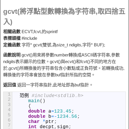
gcvt(將浮點型數轉換為字符串,取四捨五
入)
相關函數
ECVT,fcvt,的sprintf
表標頭檔
#include
定義函數
字符* gcvt(雙號,為size_t ndigits,字符* BUF);
函數說明
gcvt()用來將參數number轉換成ASCII碼字符串,參數
ndigits表示顯示的位數。gcvt()與ecvt()和fcvt()不同的地方在
於,gcvt()所轉換後的字符串包含小數點或正負符號。若轉換成功,
轉換後的字符串會放在參數buf指針所指的空間。
返回值
返回一字符串指針,此地址即為buf指針。
1
范例
#include<stdlib.h>
2
main
(
)
3
{
4
double
a
=
123.45
;
5
double
b
=
-
1234.56
;
6
char
*
ptr
;
7
int
decpt
,
sign
;