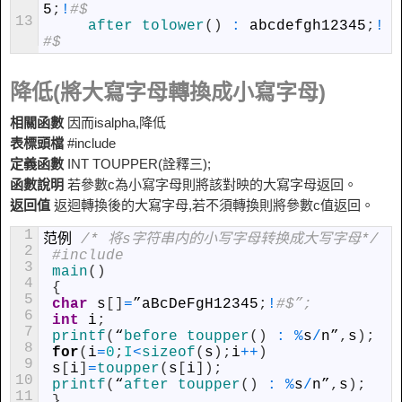
5
;
!
#$
13
after 
tolower
(
)
:
abcdefgh12345
;
!
#$
降低(將大寫字母轉換成小寫字母)
相關函數
因而isalpha,降低
表標頭檔
#include
定義函數
INT TOUPPER(詮釋三);
函數說明
若參數c為小寫字母則將該對映的大寫字母返回。
返回值
返迴轉換後的大寫字母,若不須轉換則將參數c值返回。
1
范例
/* 将s字符串内的小写字母转换成大写字母*/
2
#include
3
main
(
)
4
{
5
char
s
[
]
=
”
aBcDeFgH12345
;
!
#$”;
6
int
i
;
7
printf
(
“
before 
toupper
(
)
:
%
s
/
n
”
,
s
)
;
8
for
(
i
=
0
;
I
<
sizeof
(
s
)
;
i
++
)
9
s
[
i
]
=
toupper
(
s
[
i
]
)
;
10
printf
(
“
after 
toupper
(
)
:
%
s
/
n
”
,
s
)
;
11
}