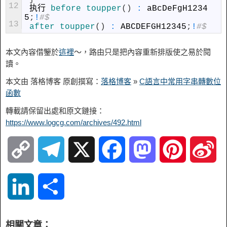
12
执行
before 
toupper
(
)
:
aBcDeFgH1234
5
;
!
#$
13
after 
toupper
(
)
:
ABCDEFGH12345
;
!
#$
本文內容借鑒於
這裡
〜，路由只是把內容重新排版使之易於閱
讀。
本文由 落格博客 原創撰寫：
落格博客
»
C語言中常用字串轉數位
函數
轉載請保留出處和原文鏈接：
https://www.logcg.com/archives/492.html
C
T
X
F
M
P
S
o
e
a
a
i
i
L
S
p
l
c
s
n
n
i
h
相關文章：