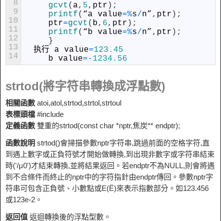
8
gcvt
(
a
,
5
,
ptr
)
;
9
printf
(
“
a
value
=
%
s
/
n
”
,
ptr
)
;
10
ptr
=
gcvt
(
b
,
6
,
ptr
)
;
11
printf
(
“
b
value
=
%
s
/
n
”
,
ptr
)
;
12
}
13
执行
a
value
=
123.45
14
b
value
=
-
1234.56
strtod(將字符串轉換成浮點數)
相關函數
atoi,atol,strtod,strtol,strtoul
表標頭檔
#include
定義函數
雙重的strtod(const char *nptr,焦炭** endptr);
函數說明
strtod()會掃描參數nptr字符串,跳過前面的空格字符,直
到遇上數字或正負符號才開始做轉換,到出現非數字或字符串結束
時('/μ0')才結束轉換,並將結果返回。若endptr不為NULL,則會將遇
到不合條件而終止的nptr中的字符指針由endptr傳回。參數nptr字
符串可包含正負號、小數點或E(Ë)來表示指數部分。如123.456
或123e-2。
返回值
返迴轉換後的浮點型數。