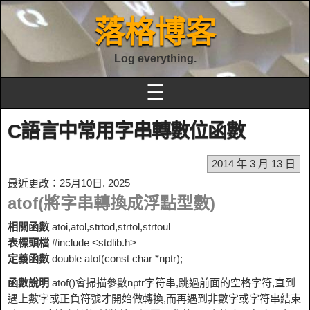
落格博客
Log everything.
☰
C語言中常用字串轉數位函數
2014 年 3 月 13 日
最近更改：25月10日, 2025
atof(將字串轉換成浮點型數)
相關函數
atoi,atol,strtod,strtol,strtoul
表標頭檔
#include <stdlib.h>
定義函數
double atof(const char *nptr);
函數說明
atof()會掃描參數nptr字符串,跳過前面的空格字符,直到
遇上數
字或正負符號才開始做轉換,而再遇到非數字或字符串結束