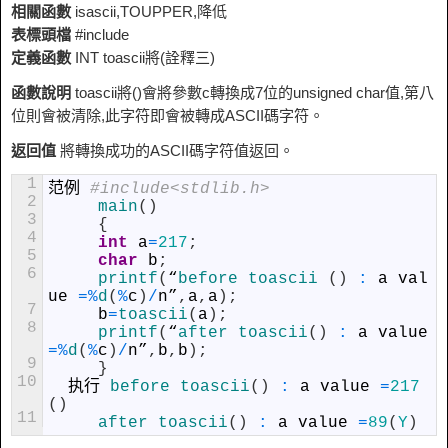
相關函數
isascii,TOUPPER,降低
表標頭檔
#include
定義函數
INT toascii將(詮釋三)
函數說明
toascii將()會將參數c轉換成7位的unsigned char值,第八
位則會被清除,此字符即會被轉成ASCII碼字符。
返回值
將轉換成功的ASCII碼字符值返回。
1
范例
#include<stdlib.h>
2
main
(
)
3
{
4
int
a
=
217
;
5
char
b
;
6
printf
(
“
before 
toascii
(
)
:
a
val
ue
=
%
d
(
%
c
)
/
n
”
,
a
,
a
)
;
7
b
=
toascii
(
a
)
;
8
printf
(
“
after 
toascii
(
)
:
a
value
=
%
d
(
%
c
)
/
n
”
,
b
,
b
)
;
9
}
10
执行
before 
toascii
(
)
:
a
value
=
217
(
)
11
after 
toascii
(
)
:
a
value
=
89
(
Y
)