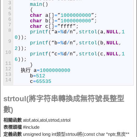
3
main
(
)
4
{
5
char
a
[
]
=
”
1000000000
”
;
6
char
b
[
]
=
”
1000000000
”
;
7
char
c
[
]
=
”
ffff
”
;
8
printf
(
“
a
=
%
d
/
n
”
,
strtol
(
a
,
NULL
,
1
0
)
)
;
9
printf
(
“
b
=
%
d
/
n
”
,
strtol
(
b
,
NULL
,
2
)
)
;
10
printf
(
“
c
=
%
d
/
n
”
,
strtol
(
c
,
NULL
,
1
6
)
)
;
11
}
12
执行
a
=
1000000000
13
b
=
512
14
c
=
65535
strtoul(將字符串轉換成無符號長整型
數)
相關函數
atof,atoi,atol,strtod,strtol
表標頭檔
#include
定義函數
unsigned long int類型strtoul將(const char *nptr,焦炭**