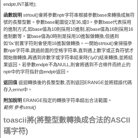
endptr,INT基地);
函數說明
strtoul()會將參數nptr字符串根據參數base來轉換成無符
號的長整型數。參數base範圍從2至36,或0。參數base代表採用
的進制方式,如base值為10則採用10進制,若base值為16則採用16
進制數等。當base值為0時則是採用10進製做轉換,但遇到
如’0x’前置字符則會使用16進製做轉換。一開始strtoul()會掃描參
數nptr字符串,跳過前面的空格字符串,直到遇上數字或正負符號才
開始做轉換,再遇到非數字或字符串結束時('/μ0')結束轉換,並將結
果返回。若參數endptr不為NULL,則會將遇到不合條件而終止的
nptr中的字符指針由endptr返回。
返回值
返迴轉換後的長整型數,否則返回ERANGE並將錯誤代碼
存入errno中。
附加說明
ERANGE指定的轉換字符串超出合法範圍。
範例 參考strtol()
toascii將(將整型數轉換成合法的ASCII
碼字符)