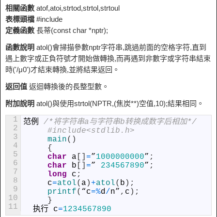
相關函數
atof,atoi,strtod,strtol,strtoul
表標頭檔
#include
定義函數
長蒂(const char *nptr);
函數說明
atol()會掃描參數nptr字符串,跳過前面的空格字符,直到
遇上數字或正負符號才開始做轉換,而再遇到非數字或字符串結束
時('/μ0')才結束轉換,並將結果返回。
返回值
返迴轉換後的長整型數。
附加說明
atol()與使用strtol(NPTR,(焦炭**)空值,10);結果相同。
1
范例
/*将字符串a与字符串b转换成数字后相加*/
2
#include<stdlib.h>
3
main
(
)
4
{
5
char
a
[
]
=
”
1000000000
”
;
6
char
b
[
]
=
”
234567890
”
;
7
long
c
;
8
c
=
atol
(
a
)
+
atol
(
b
)
;
9
printf
(
“
c
=
%
d
/
n
”
,
c
)
;
10
}
11
执行
c
=
1234567890