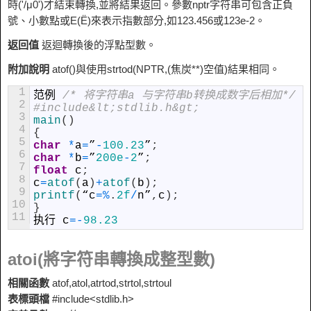
時
('/μ0')才結束轉換,並將結果返回。參數nptr字符串可包含正負
號、小數點或E(Ë)來表示指數部分,如123.456或123e-2。
返回值
返迴轉換後的浮點型數。
附加說明
atof()與使用strtod(NPTR,(焦炭**)空值)結果相同。
1
范例
/* 将字符串a 与字符串b转换成数字后相加*/
2
#include&lt;stdlib.h&gt;
3
main
(
)
4
{
5
char
*
a
=
”
-
100.23
”
;
6
char
*
b
=
”
200e
-
2
”
;
7
float
c
;
8
c
=
atof
(
a
)
+
atof
(
b
)
;
9
printf
(
“
c
=
%
.
2f
/
n
”
,
c
)
;
10
}
11
执行
c
=
-
98.23
atoi(將字符串轉換成整型數)
相關函數
atof,atol,atrtod,strtol,strtoul
表標頭檔
#include<stdlib.h>