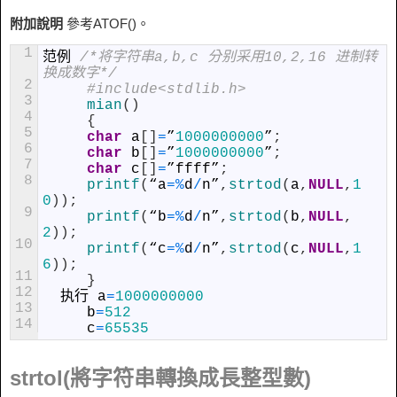
附加說明
參考ATOF()。
1
范例
/*将字符串a,b,c 分别采用10,2,16 进制转
换成数字*/
2
#include<stdlib.h>
3
mian
(
)
4
{
5
char
a
[
]
=
”
1000000000
”
;
6
char
b
[
]
=
”
1000000000
”
;
7
char
c
[
]
=
”
ffff
”
;
8
printf
(
“
a
=
%
d
/
n
”
,
strtod
(
a
,
NULL
,
1
0
)
)
;
9
printf
(
“
b
=
%
d
/
n
”
,
strtod
(
b
,
NULL
,
2
)
)
;
10
printf
(
“
c
=
%
d
/
n
”
,
strtod
(
c
,
NULL
,
1
6
)
)
;
11
}
12
执行
a
=
1000000000
13
b
=
512
14
c
=
65535
strtol(將字符串轉換成長整型數)