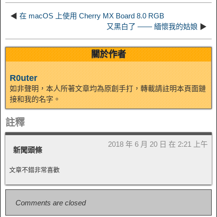
k
m
k
n
s
b
◀
在 macOS 上使用 Cherry MX Board 8.0 RGB
I
又黑白了 —— 緬懷我的姑娘
▶
t
o
n
關於作者
R0uter
如非聲明，本人所著文章均為原創手打，轉載請註明本頁面鏈
接和我的名字。
註釋
2018 年 6 月 20 日 在 2:21 上午
新聞頭條
文章不錯非常喜歡
Comments are closed