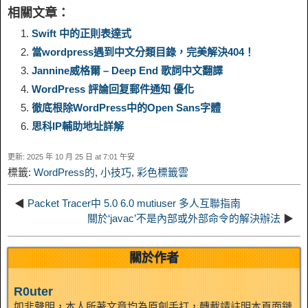
相關文章：
y
e
e
t
t
a
n
a
Swift 中的正則表達式
當wordpress遇到中文分類目錄，完美解決404！
L
g
b
o
e
W
k
r
Jannine威格爾 – Deep End 歌詞中文翻譯
WordPress 評論回复郵件通知 優化
i
r
o
d
r
e
e
e
徹底根除WordPress中的Open Sans字體
n
a
o
o
e
i
思科IP輔助地址詳解
d
更新: 2025 年 10 月 25 日 at 7:01 午安
k
m
k
n
s
b
標籤:
WordPress的
,
小技巧
,
彩色標籤雲
I
t
o
◀
Packet Tracer中 5.0 6.0 mutiuser 多人互聯指南
n
關於‘javac’不是內部​​或外部命令的解決辦法
▶
關於作者
R0uter
如非聲明，本人所著文章均為原創手打，轉載請註明本頁面鏈