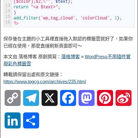
{$color};$2;\""
,
$text
)
;
13
return
"<a $text>"
;
14
}
15
add_filter
(
'wp_tag_cloud'
,
'colorCloud'
,
1
)
;
16
?>
保存後在主題的小工具裡直接拖入默認的標籤雲就好了，如果你
已經在使用，那麼直接刷新頁面即可～
本文由 落格博客 原創撰寫：
落格博客
»
WordPress不用插件實
現彩色標籤雲
轉載請保留出處和原文鏈接：
https://www.logcg.com/archives/235.html
C
T
X
F
M
P
S
o
e
a
a
i
i
L
S
p
l
c
s
n
n
i
h