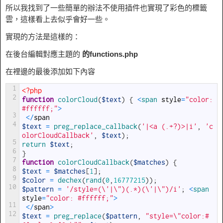
所以我找到了一些簡單的辦法不使用插件也實現了彩色的標籤
雲，這樣看上去似乎會好一些。
實現的方法是這樣的：
在後台編輯對應主題的
的functions.php
在裡邊的最後添加如下內容
1
<?php
2
function
colorCloud
(
$text
)
{
<
span 
style
=
"color: 
#ffffff;"
>
3
<
/
span
4
$text
=
preg_replace_callback
(
'|<a (.+?)>|i'
,
'c
olorCloudCallback'
,
$text
)
;
5
return
$text
;
6
}
7
function
colorCloudCallback
(
$matches
)
{
8
$text
=
$matches
[
1
]
;
9
$color
=
dechex
(
rand
(
0
,
16777215
)
)
;
10
$pattern
=
'/style=(\'|\")(.*)(\'|\")/i'
;
<
span 
style
=
"color: #ffffff;"
>
11
<
/
span
>
12
$text
=
preg_replace
(
$pattern
,
"style=\"color:#