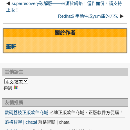
◀
superrecovery破解版——來源於網絡，僅作備份，請支持
t
o
正版！
n
Redhat6 手動生成yum庫的方法
▶
關於作者
筆軒
其他語言
通過
友情推廣
數碼荔枝正版軟件商城
老牌正版軟件商城，正版軟件方便購！
落格智聊 | chatai
落格智聊 | chatai