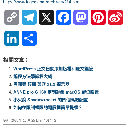
https://www.logcg.com/archives/214.html
C
T
X
F
M
P
S
o
e
a
a
i
i
L
S
p
l
c
s
n
n
i
h
相關文章：
y
e
e
t
t
a
n
a
WordPress 正文自動添加版權和原文鏈接
編程方法學課程大綱
L
g
b
o
e
W
k
r
黑蘋果 核顯 兼容 21:9 顯示器
ANNE pro GH60 定制鍵盤 macOS 鍵位設置
i
r
o
d
r
e
e
e
小火箭 Shadowrocket 的四個高級配置
n
a
o
o
e
i
如何在限制權限的電腦裡簡單提權？
d
更新: 2025 年 10 月 25 日 at 7:01 午安
k
m
k
n
s
b
I