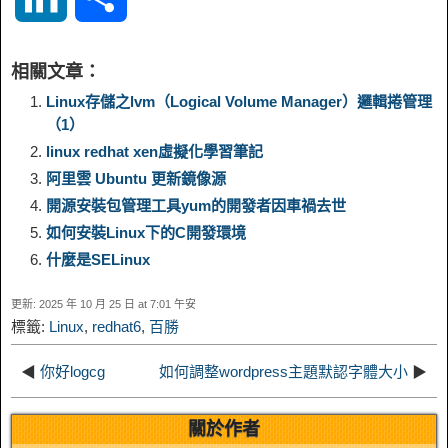
p
l
c
s
n
n
i
h
相關文章：
y
e
e
t
t
a
n
a
Linux存儲之lvm（Logical Volume Manager）邏輯捲管理
（1）
L
g
b
o
e
W
linux redhat xen虛擬化學習筆記
k
r
阿里雲 Ubuntu 更新鏡像源
i
r
o
d
r
e
e
e
開源安裝包管理工具yum的開發者因車禍去世
如何安裝Linux下的C開發環境
n
a
o
o
e
i
d
什麼是SELinux
k
m
k
n
s
b
更新: 2025 年 10 月 25 日 at 7:01 午安
I
標籤:
Linux
,
redhat6
,
百勝
t
o
n
◀
你好logcg
如何調整wordpress主題默認字體大小
▶
關於作者