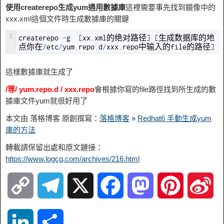
使用createrepo生成yum通用數據庫
這裡需要事先找到鏡像中的
xxx.xml這個文件時生成數據庫的關鍵
1
createrepo
-
g
[
xx
.
xml
的绝对路径
]
[
生成数据库的地
点你在
/
etc
/
yum
.
repo
.
d
/
xxx
.
repo
中输入的
file
的路径
]
這樣數據庫就生成了
/等/ yum.repo.d / xxx.repo
會根據你寫的file路徑找到所生成的數
據庫文件yum就很好用了
本文由 落格博客 原創撰寫：
落格博客
»
Redhat6 手動生成yum
庫的方法
轉載請保留出處和原文鏈接：
https://www.logcg.com/archives/216.html
C
T
X
F
M
P
S
o
e
a
a
i
i
L
S