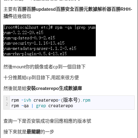
主要有
百勝百勝updatesd百勝安全百勝元數據解析器百勝RHH-
插件
這幾個包
然後mount你的鏡像或者cp到一個目錄下
十分推薦給cp到目錄下,用起來很方便
然後就是給
安裝createrepo生成數據庫
1
rpm
-
ivh 
createrepo
-
(
版本号
)
.
rpm
2
rpm
-
qa
|
grep 
createrepo
查詢一下是否安裝成功會回應相應的版本號
接下來就是
最關鍵
的一步