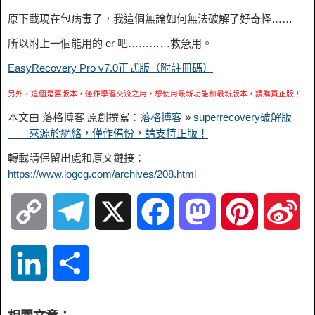
原下載現在包病毒了，我這個無論如何無法破解了好奇怪……
所以附上一個能用的 er 吧…………救急用。
EasyRecovery Pro v7.0正式版（附註冊碼）
另外，這個是舊版本，僅作學習交流之用，想使用最新功能和最新版本，請購買正版！
本文由 落格博客 原創撰寫：
落格博客
»
superrecovery破解版
——來源於網絡，僅作備份，請支持正版！
轉載請保留出處和原文鏈接：
https://www.logcg.com/archives/208.html
C
T
X
F
M
P
S
o
e
a
a
i
i
L
S
p
l
c
s
n
n
i
h