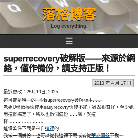
落格博客
Log everything.
☰
superrecovery破解版——來源於網
絡，僅作備份，請支持正版！
2013 年 4 月 17 日
最近更改：25月10日, 2025
這可能是唯一的一個superrecovery破解版本……
老姐U盤數據恢復用easyrecovry恢復不能，雖然很奇怪，至少她
用這個搞定了，所以也做個備份……嗯，就這
樣……………………
這個軟件下載是來自
這裡
的
我做一個備份，也可以從我這裡下載或者從
華為網盤
下載。