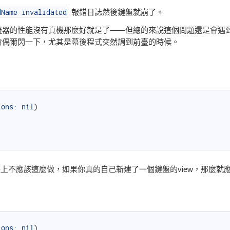
報錯日誌然後鍵盤就崩了。
dName
invalidated
擬器的性能沒有真機那麼好就是了——但總的來說這個問題還是會遇
會偶爾閃一下，尤其是幕後程式突然調到前臺的時候。
)
ions
:
nil
)
，實際上不應該這麼做，如果你真的自己新建了一個鍵盤的view，那麼就
)
ions
:
nil
)