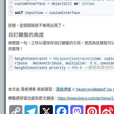
3
customInterface
=
objects
[
0
]
as
!
UIView
4
5
self
.
inputView
=
customInterface
這樣，這個錯誤就不會再出現了。
自訂鍵盤的高度
順便提一句，之所以還保存自訂鍵盤的引用，是因為這樣就可
改變哦！
1
heightConstraint
=
NSLayoutConstraint
(
item
:
cust
ribute
:
.
NotAnAttribute
,
multiplier
:
0.0
,
consta
2
heightConstraint
.
priority
=
999
.
0
//避免和其他约
本文由 落格博客 原創撰寫：
落格博客
»
“plugin invalidated”
轉載請保留出處和原文鏈接：
https://www.logcg.com/archives/1
C
T
X
F
M
P