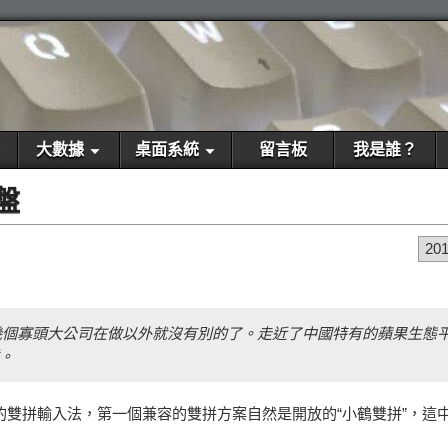
大數據
桌面系統
留言板
我是誰？
鍵盤
20
了幾個寡頭大公司在做以外就沒有別的了。走近了中國特有的蘋果生態
。
表的雙拼輸入法，第一個兼容的雙拼方案自然是開放的“小鶴雙拼”，這