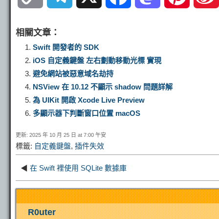
o
e
a
a
i
相關文章：
p
l
c
s
n
Swift 開發者的 SDK
iOS 自定義鍵盤 左右劃動移動光標 實現
y
e
e
t
t
避免網站被惡意域名劫持
NSView 在 10.12 不顯示 shadow 問題詳解
L
g
b
o
e
為 UIKit 開啟 Xcode Live Preview
多顯示器下判斷窗口位置 macOS
i
r
o
d
r
更新: 2025 年 10 月 25 日 at 7:00 午安
標籤:
自定義鍵盤
,
插件失效
n
a
o
o
e
◀
在 Swift 裡使用 SQLite 數據庫
k
m
k
n
s
t
R0uter