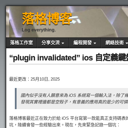
落格博客
Log everything.
落格工作室
分享交流
編程開發
網絡技術
“plugin invalidated” ios 自定義
最近更改：25月10日, 2025
國內似乎沒有人願意來為 iOS 系統寫一個輸入法，除
發現其實裡邊都是空殼子，有意義的應用真的是少的可憐
落格博客最近正在致力於給 iOS 平台寫第一款能真正支持碼
坑，陸續會發一些經驗出來。現在，先來緊急記錄一個坑：