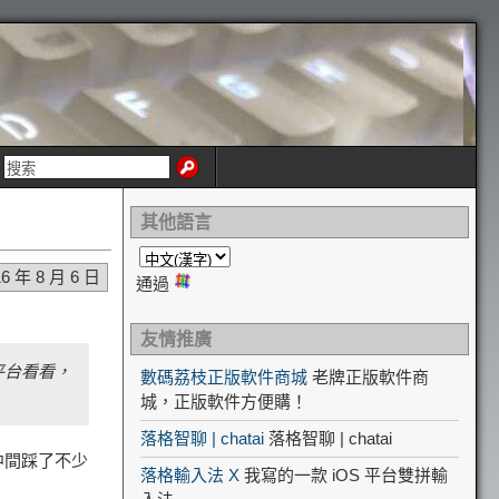
其他語言
16 年 8 月 6 日
通過
友情推廣
平台看看，
數碼荔枝正版軟件商城
老牌正版軟件商
城，正版軟件方便購！
落格智聊 | chatai
落格智聊 | chatai
中間踩了不少
落格輸入法 X
我寫的一款 iOS 平台雙拼輸