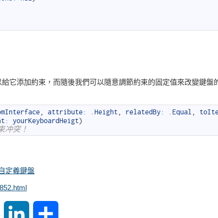
以給它添加約束，而隨後我們可以隨意調節約束的固定值來改變鍵盤
omInterface
,
attribute
:
.
Height
,
relatedBy
:
.
Equal
,
toIt
nt
:
yourKeyboardHeigt
)
束冲突！
 ios 自定義鍵盤
852.html
S
L
S