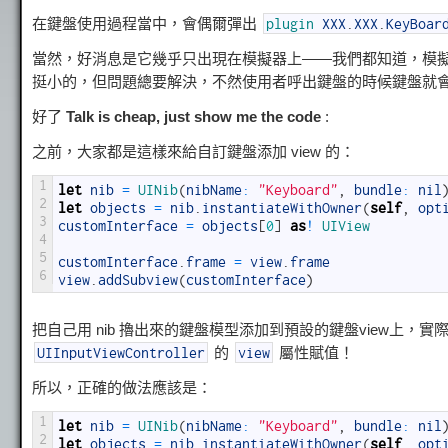
在鍵盤使用過程當中，會偶爾彈出
plugin
XXX
.
XXX
.
KeyBoar
當然，好消息是它幾乎只出現在模擬器上——我們都知道，模
挺小的，但問題總要解決，不然使用者呼出鍵盤的時候鍵盤就
好了
Talk is cheap, just show me the code
:
之前，大家都是這樣來給自訂鍵盤添加 view 的：
1
let
nib
=
UINib
(
nibName
:
"Keyboard"
,
bundle
:
nil
2
let
objects
=
nib
.
instantiateWithOwner
(
self
,
opt
3
customInterface
=
objects
[
0
]
as
!
UIView
4
5
customInterface
.
frame
=
view
.
frame
6
view
.
addSubview
(
customInterface
)
把自己用 nib 擼出來的鍵盤模型添加到預設的鍵盤view上
的
屬性賦值！
UIInputViewController
view
所以，正確的做法應該是：
1
let
nib
=
UINib
(
nibName
:
"Keyboard"
,
bundle
:
nil
2
let
objects
=
nib
.
instantiateWithOwner
(
self
,
opt