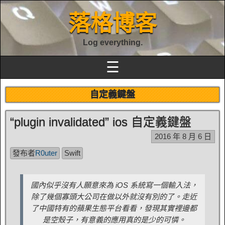
落格博客
Log everything.
☰
自定義鍵盤
“plugin invalidated” ios 自定義鍵盤
2016 年 8 月 6 日
發布者
R0uter
Swift
國內似乎沒有人願意來為 iOS 系統寫一個輸入法，
除了幾個寡頭大公司在做以外就沒有別的了。走近
了中國特有的蘋果生態平台看看，發現其實裡邊都
是空殼子，有意義的應用真的是少的可憐。