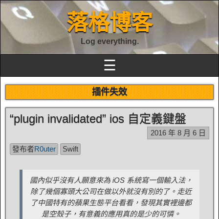
落格博客
Log everything.
☰
插件失效
“plugin invalidated” ios 自定義鍵盤
2016 年 8 月 6 日
發布者
R0uter
Swift
國內似乎沒有人願意來為 iOS 系統寫一個輸入法，
除了幾個寡頭大公司在做以外就沒有別的了。走近
了中國特有的蘋果生態平台看看，發現其實裡邊都
是空殼子，有意義的應用真的是少的可憐。