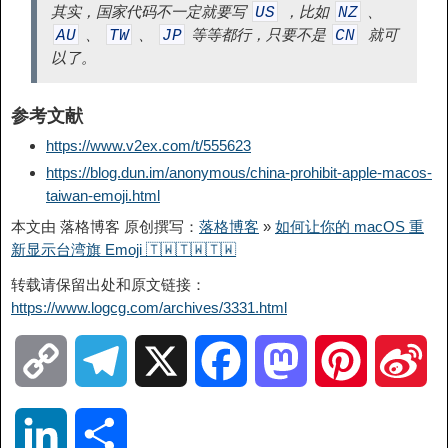
其实，国家代码不一定就要写
，比如
、
US
NZ
、
、
等等都行，只要不是
就可
AU
TW
JP
CN
以了。
参考文献
https://www.v2ex.com/t/555623
https://blog.dun.im/anonymous/china-prohibit-apple-macos-
taiwan-emoji.html
本文由 落格博客 原创撰写：
落格博客
»
如何让你的 macOS 重
新显示台湾旗 Emoji 🇹🇼️🇹🇼️🇹🇼️
转载请保留出处和原文链接：
https://www.logcg.com/archives/3331.html
C
T
X
F
M
P
S
o
e
a
a
i
i
L
分