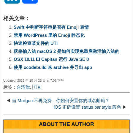
p
l
c
s
n
n
i
享
相关文章：
y
e
e
t
t
a
n
Swift 中判断字符串是否有 Emoji 表情
禁用 WordPress 里的 Emoji 静态化
L
g
b
o
e
W
k
快速检查某文件的 UTI
落格输入法 macOS 2 是如何实现免重启激活输入法的
i
r
o
d
r
e
e
OSX 10.11 EI Capitan 运行 Java SE 8
n
a
o
o
e
i
使用 xcodebuild 来 archive 并导出 app
d
Updated: 2025 年 10 月 25 日 at 7:02 下午
k
m
k
n
s
b
标签：
台湾旗
,
🇹🇼️
I
t
o
◀
当 Mailgun 不再免费，你如何安置你的域名邮箱？
n
iOS 正确设置 status bar style 颜色
▶
ABOUT THE AUTHOR